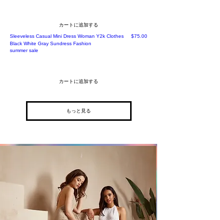
カートに追加する
価格
Sleeveless Casual Mini Dress Woman Y2k Clothes
$75.00
Black White Gray Sundress Fashion
summer sale
カートに追加する
もっと見る