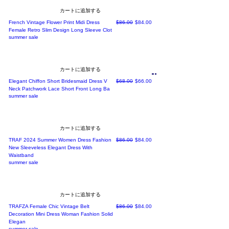
カートに追加する
通常価格
セール価格
French Vintage Flower Print Midi Dress
$86.00
$84.00
Female Retro Slim Design Long Sleeve Clot
summer sale
カートに追加する
shop all
通常価格
セール価格
Elegant Chiffon Short Bridesmaid Dress V
$68.00
$66.00
Neck Patchwork Lace Short Front Long Ba
summer sale
カートに追加する
通常価格
セール価格
TRAF 2024 Summer Women Dress Fashion
$86.00
$84.00
New Sleeveless Elegant Dress With
Waistband
summer sale
カートに追加する
通常価格
セール価格
TRAFZA Female Chic Vintage Belt
$86.00
$84.00
Decoration Mini Dress Woman Fashion Solid
Elegan
summer sale