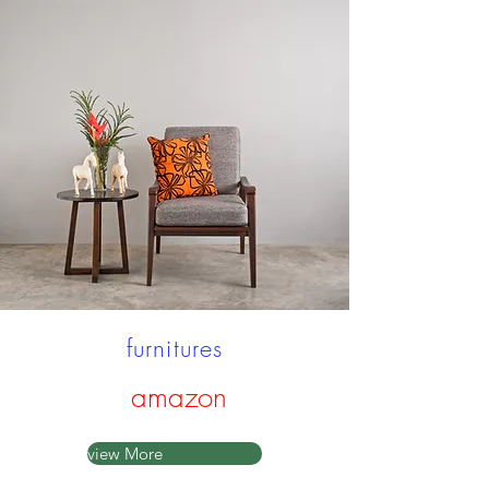
furnitures
amazon
view More