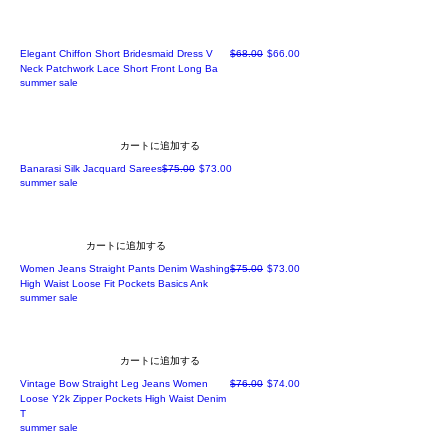
通常価格
セール価格
Elegant Chiffon Short Bridesmaid Dress V
$68.00
$66.00
Neck Patchwork Lace Short Front Long Ba
summer sale
カートに追加する
通常価格
セール価格
Banarasi Silk Jacquard Sarees
$75.00
$73.00
summer sale
カートに追加する
通常価格
セール価格
Women Jeans Straight Pants Denim Washing
$75.00
$73.00
High Waist Loose Fit Pockets Basics Ank
summer sale
カートに追加する
通常価格
セール価格
Vintage Bow Straight Leg Jeans Women
$76.00
$74.00
Loose Y2k Zipper Pockets High Waist Denim
T
summer sale