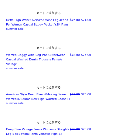
カートに追加する
通常価格
セール価格
Retro High Waist Oversized Wide Leg Jeans
$76.00
$74.00
For Women Casual Baggy Pocket Y2K Pant
summer sale
カートに追加する
通常価格
セール価格
Women Baggy Wide Leg Pant Streetwear
$78.00
$76.00
Casual Washed Denim Trousers Female
Vintage
summer sale
カートに追加する
通常価格
セール価格
American Style Deep Blue Wide-Leg Jeans
$78.00
$76.00
Women's Autumn New High-Waisted Loose-Fi
summer sale
カートに追加する
通常価格
セール価格
Deep Blue Vintage Jeans Women's Straight-
$78.00
$76.00
Leg Bell Bottom Pants Versatile High St