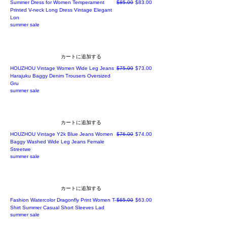
通常価格
セール価格
Summer Dress for Women Temperament
$85.00
$83.00
Printed V-neck Long Dress Vintage Elegant
Lon
summer sale
カートに追加する
通常価格
セール価格
HOUZHOU Vintage Women Wide Leg Jeans
$75.00
$73.00
Harajuku Baggy Denim Trousers Oversized
Gru
summer sale
カートに追加する
通常価格
セール価格
HOUZHOU Vintage Y2k Blue Jeans Women
$76.00
$74.00
Baggy Washed Wide Leg Jeans Female
Streetwe
summer sale
カートに追加する
通常価格
セール価格
Fashion Watercolor Dragonfly Print Women T-
$65.00
$63.00
Shirt Summer Casual Short Sleeves Lad
summer sale