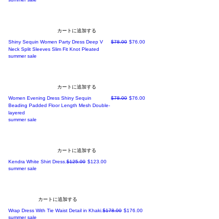
カートに追加する
通常価格
セール価格
Shiny Sequin Women Party Dress Deep V
$78.00
$76.00
Neck Split Sleeves Slim Fit Knot Pleated
summer sale
カートに追加する
通常価格
セール価格
Women Evening Dress Shiny Sequin
$78.00
$76.00
Beading Padded Floor Length Mesh Double-
layered
summer sale
カートに追加する
通常価格
セール価格
Kendra White Shirt Dress.
$125.00
$123.00
summer sale
カートに追加する
通常価格
セール価格
Wrap Dress With Tie Waist Detail in Khaki.
$178.00
$176.00
summer sale