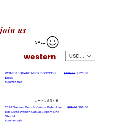
join us
SALE
western
USD ($)
通常価格
セール価格
WOMEN SQUARE NECK BODYCON
$125.00
$123.00
Dress
summer sale
カートに追加する
通常価格
セール価格
2024 Summer French Vintage Boho Print
$88.00
$86.00
Midi Dress Women Casual Elegant One
Should
summer sale