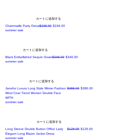
カートに追加する
通常価格
セール価格
Chainmaille Party Dress
$248.00
$246.00
summer sale
カートに追加する
通常価格
セール価格
Black Embellished Sequin Gown
$348.00
$346.00
summer sale
カートに追加する
通常価格
セール価格
Janefur Luxury Long Style Winter Fashion
$388.00
$386.00
Wool Coat Trend Women Double Face
WITH
summer sale
カートに追加する
通常価格
セール価格
Long Sleeve Double Button Office Lady
$128.00
$126.00
Elegant Long Blazer Jacket Dress
summer sale