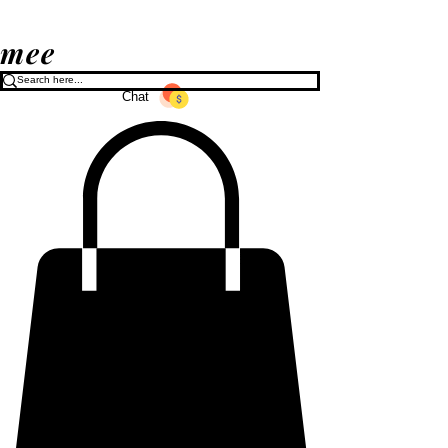
mee
Chat