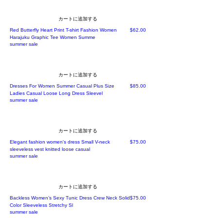
カートに追加する
価格
Red Butterfly Heart Print T-shirt Fashion Women
$62.00
Harajuku Graphic Tee Women Summe
summer sale
カートに追加する
価格
Dresses For Women Summer Casual Plus Size
$85.00
Ladies Casual Loose Long Dress Sleevel
summer sale
カートに追加する
価格
Elegant fashion women's dress Small V-neck
$75.00
sleeveless vest knitted loose casual
summer sale
カートに追加する
価格
Backless Women’s Sexy Tunic Dress Crew Neck Solid
$75.00
Color Sleeveless Stretchy Sl
summer sale