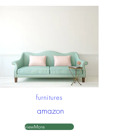
furnitures
amazon
viewMore