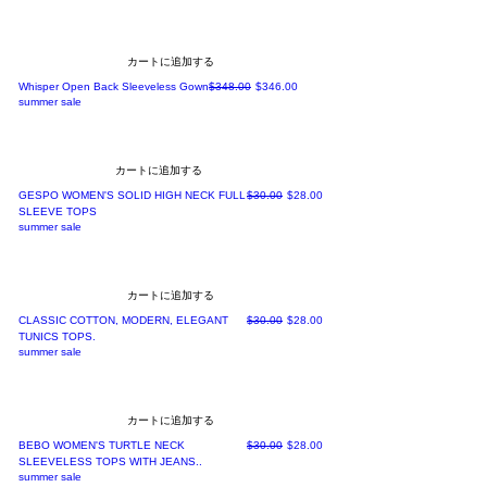
カートに追加する
通常価格
セール価格
Whisper Open Back Sleeveless Gown
$348.00
$346.00
summer sale
カートに追加する
通常価格
セール価格
GESPO WOMEN'S SOLID HIGH NECK FULL
$30.00
$28.00
SLEEVE TOPS
summer sale
カートに追加する
通常価格
セール価格
CLASSIC COTTON, MODERN, ELEGANT
$30.00
$28.00
TUNICS TOPS.
summer sale
カートに追加する
通常価格
セール価格
BEBO WOMEN'S TURTLE NECK
$30.00
$28.00
SLEEVELESS TOPS WITH JEANS..
summer sale