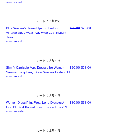
summer sale
カートに追加する
通常価格
セール価格
Blue Women's Jeans Hip-hop Fashion
$75.00
$73.00
Vintage Streetwear Y2K Wide Leg Straight
Jean
summer sale
カートに追加する
通常価格
セール価格
Slim-fit Camisole Maxi Dresses for Women
$70.00
$68.00
Summer Sexy Long Dress Women Fashion Fl
summer sale
カートに追加する
通常価格
セール価格
Women Dress Print Floral Long Dresses A
$80.00
$78.00
Line Pleated Casual Beach Sleeveless V N
summer sale
カートに追加する