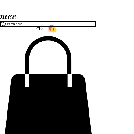
mee
Chat