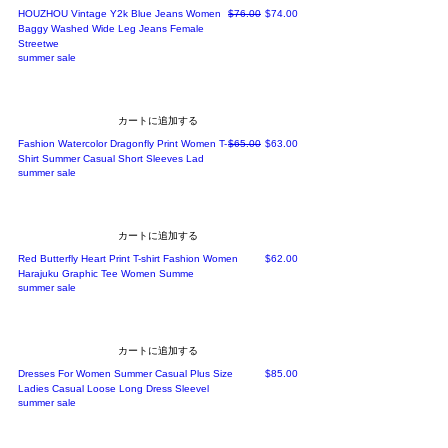
通常価格
セール価格
HOUZHOU Vintage Y2k Blue Jeans Women
$76.00
$74.00
Baggy Washed Wide Leg Jeans Female
Streetwe
summer sale
カートに追加する
通常価格
セール価格
Fashion Watercolor Dragonfly Print Women T-
$65.00
$63.00
Shirt Summer Casual Short Sleeves Lad
summer sale
カートに追加する
価格
Red Butterfly Heart Print T-shirt Fashion Women
$62.00
Harajuku Graphic Tee Women Summe
summer sale
カートに追加する
価格
Dresses For Women Summer Casual Plus Size
$85.00
Ladies Casual Loose Long Dress Sleevel
summer sale