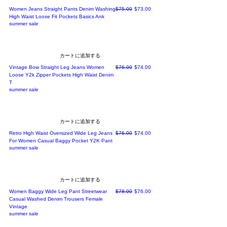
通常価格
セール価格
Women Jeans Straight Pants Denim Washing
$75.00
$73.00
High Waist Loose Fit Pockets Basics Ank
summer sale
カートに追加する
通常価格
セール価格
Vintage Bow Straight Leg Jeans Women
$76.00
$74.00
Loose Y2k Zipper Pockets High Waist Denim
T
summer sale
カートに追加する
通常価格
セール価格
Retro High Waist Oversized Wide Leg Jeans
$76.00
$74.00
For Women Casual Baggy Pocket Y2K Pant
summer sale
カートに追加する
通常価格
セール価格
Women Baggy Wide Leg Pant Streetwear
$78.00
$76.00
Casual Washed Denim Trousers Female
Vintage
summer sale