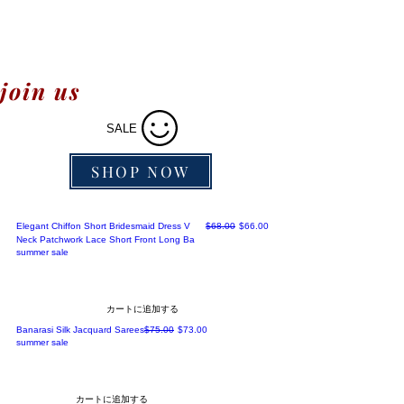
join us
SALE
SHOP NOW
通常価格
セール価格
Elegant Chiffon Short Bridesmaid Dress V
$68.00
$66.00
Neck Patchwork Lace Short Front Long Ba
summer sale
カートに追加する
通常価格
セール価格
Banarasi Silk Jacquard Sarees
$75.00
$73.00
summer sale
カートに追加する