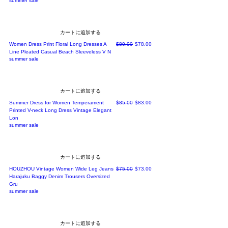
summer sale
カートに追加する
通常価格
セール価格
Women Dress Print Floral Long Dresses A
$80.00
$78.00
Line Pleated Casual Beach Sleeveless V N
summer sale
カートに追加する
通常価格
セール価格
Summer Dress for Women Temperament
$85.00
$83.00
Printed V-neck Long Dress Vintage Elegant
Lon
summer sale
カートに追加する
通常価格
セール価格
HOUZHOU Vintage Women Wide Leg Jeans
$75.00
$73.00
Harajuku Baggy Denim Trousers Oversized
Gru
summer sale
カートに追加する