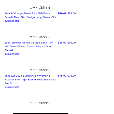
カートに追加する
通常価格
セール価格
French Vintage Flower Print Midi Dress
$86.00
$84.00
Female Retro Slim Design Long Sleeve Clot
summer sale
カートに追加する
通常価格
セール価格
2024 Summer French Vintage Boho Print
$88.00
$86.00
Midi Dress Women Casual Elegant One
Should
summer sale
カートに追加する
通常価格
セール価格
Taop&Za 2024 Summer New Women's
$75.00
$73.00
Fashion Style Tight Round Neck Sleeveless
Belt S
summer sale
カートに追加する