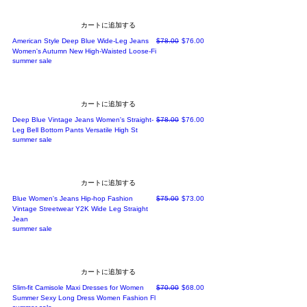
カートに追加する
通常価格
セール価格
American Style Deep Blue Wide-Leg Jeans
$78.00
$76.00
Women's Autumn New High-Waisted Loose-Fi
summer sale
カートに追加する
通常価格
セール価格
Deep Blue Vintage Jeans Women's Straight-
$78.00
$76.00
Leg Bell Bottom Pants Versatile High St
summer sale
カートに追加する
通常価格
セール価格
Blue Women's Jeans Hip-hop Fashion
$75.00
$73.00
Vintage Streetwear Y2K Wide Leg Straight
Jean
summer sale
カートに追加する
通常価格
セール価格
Slim-fit Camisole Maxi Dresses for Women
$70.00
$68.00
Summer Sexy Long Dress Women Fashion Fl