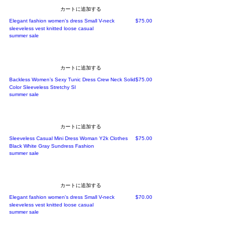
カートに追加する
価格
Elegant fashion women's dress Small V-neck
$75.00
sleeveless vest knitted loose casual
summer sale
カートに追加する
価格
Backless Women’s Sexy Tunic Dress Crew Neck Solid
$75.00
Color Sleeveless Stretchy Sl
summer sale
カートに追加する
価格
Sleeveless Casual Mini Dress Woman Y2k Clothes
$75.00
Black White Gray Sundress Fashion
summer sale
カートに追加する
価格
Elegant fashion women's dress Small V-neck
$70.00
sleeveless vest knitted loose casual
summer sale