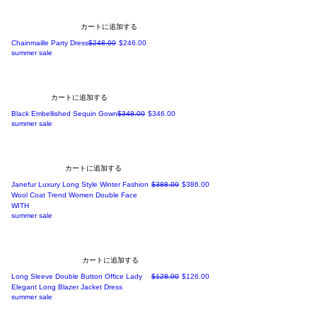
カートに追加する
通常価格
セール価格
Chainmaille Party Dress
$248.00
$246.00
summer sale
カートに追加する
通常価格
セール価格
Black Embellished Sequin Gown
$348.00
$346.00
summer sale
カートに追加する
通常価格
セール価格
Janefur Luxury Long Style Winter Fashion
$388.00
$386.00
Wool Coat Trend Women Double Face
WITH
summer sale
カートに追加する
通常価格
セール価格
Long Sleeve Double Button Office Lady
$128.00
$126.00
Elegant Long Blazer Jacket Dress
summer sale