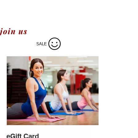
join us
SALE
eGift Card