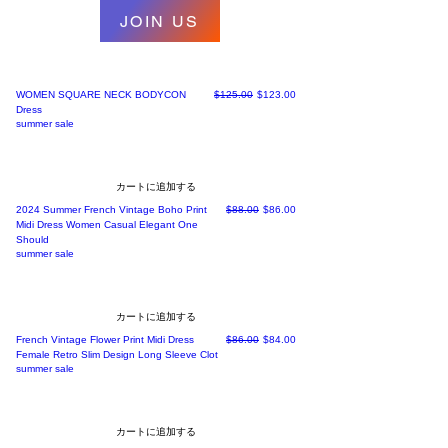
JOIN US
通常価格
セール価格
WOMEN SQUARE NECK BODYCON
$125.00
$123.00
Dress
summer sale
カートに追加する
通常価格
セール価格
2024 Summer French Vintage Boho Print
$88.00
$86.00
Midi Dress Women Casual Elegant One
Should
summer sale
カートに追加する
通常価格
セール価格
French Vintage Flower Print Midi Dress
$86.00
$84.00
Female Retro Slim Design Long Sleeve Clot
summer sale
カートに追加する