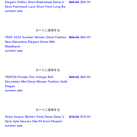
通常価格
セール価格
Elegant Chiffon Short Bridesmaid Dress V
$68.00
$66.00
Neck Patchwork Lace Short Front Long Ba
summer sale
カートに追加する
通常価格
セール価格
TRAF 2024 Summer Women Dress Fashion
$86.00
$84.00
New Sleeveless Elegant Dress With
Waistband
summer sale
カートに追加する
通常価格
セール価格
TRAFZA Female Chic Vintage Belt
$86.00
$84.00
Decoration Mini Dress Woman Fashion Solid
Elegan
summer sale
カートに追加する
通常価格
セール価格
Shiny Sequin Women Party Dress Deep V
$78.00
$76.00
Neck Split Sleeves Slim Fit Knot Pleated
summer sale