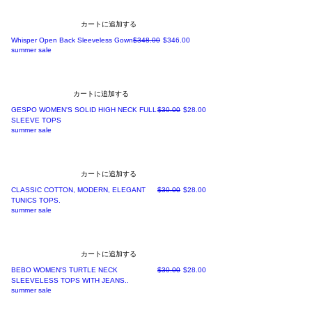
カートに追加する
通常価格
セール価格
Whisper Open Back Sleeveless Gown
$348.00
$346.00
summer sale
カートに追加する
通常価格
セール価格
GESPO WOMEN'S SOLID HIGH NECK FULL
$30.00
$28.00
SLEEVE TOPS
summer sale
カートに追加する
通常価格
セール価格
CLASSIC COTTON, MODERN, ELEGANT
$30.00
$28.00
TUNICS TOPS.
summer sale
カートに追加する
通常価格
セール価格
BEBO WOMEN'S TURTLE NECK
$30.00
$28.00
SLEEVELESS TOPS WITH JEANS..
summer sale