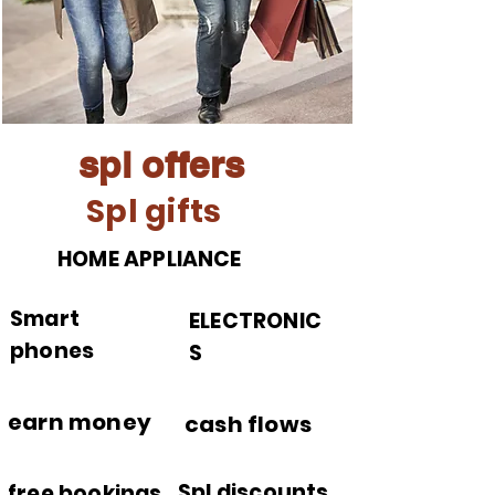
spl offers
Spl gifts
HOME APPLIANCE
Smart
ELECTRONIC
phones
S
earn money
cash flows
Spl discounts
free bookings