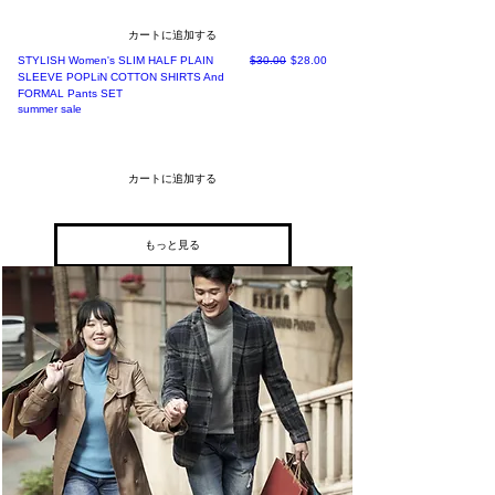
カートに追加する
通常価格
セール価格
STYLISH Women's SLIM HALF PLAIN
$30.00
$28.00
SLEEVE POPLiN COTTON SHIRTS And
FORMAL Pants SET
summer sale
カートに追加する
もっと見る