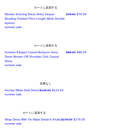
カートに追加する
通常価格
セール価格
Women Evening Dress Shiny Sequin
$78.00
$76.00
Beading Padded Floor Length Mesh Double-
layered
summer sale
カートに追加する
通常価格
セール価格
Summer Elegant Casual Bodycon Sexy
$88.00
$86.00
Dress Women Off Shoulder Club Casual
Dress
summer sale
在庫なし
通常価格
セール価格
Kendra White Shirt Dress.
$125.00
$123.00
summer sale
カートに追加する
通常価格
セール価格
Wrap Dress With Tie Waist Detail in Khaki.
$178.00
$176.00
summer sale