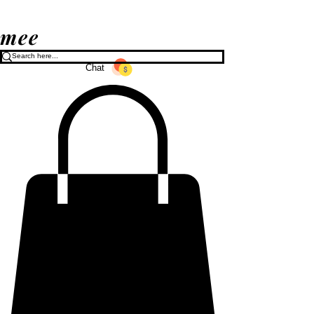
mee
Chat