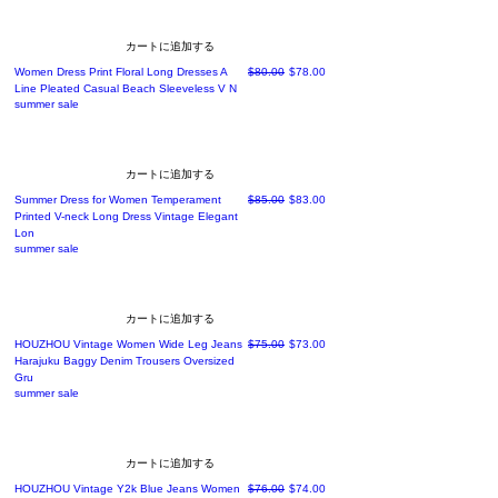
カートに追加する
通常価格
セール価格
Women Dress Print Floral Long Dresses A
$80.00
$78.00
Line Pleated Casual Beach Sleeveless V N
summer sale
カートに追加する
通常価格
セール価格
Summer Dress for Women Temperament
$85.00
$83.00
Printed V-neck Long Dress Vintage Elegant
Lon
summer sale
カートに追加する
通常価格
セール価格
HOUZHOU Vintage Women Wide Leg Jeans
$75.00
$73.00
Harajuku Baggy Denim Trousers Oversized
Gru
summer sale
カートに追加する
通常価格
セール価格
HOUZHOU Vintage Y2k Blue Jeans Women
$76.00
$74.00