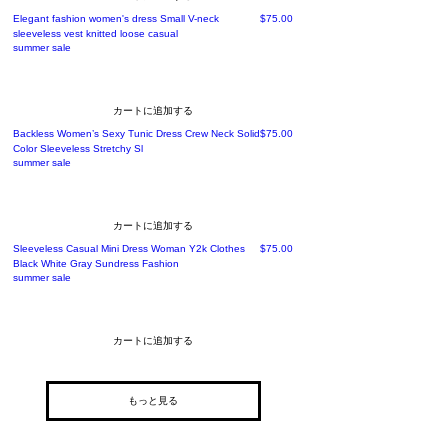
価格
Elegant fashion women's dress Small V-neck
$75.00
sleeveless vest knitted loose casual
summer sale
カートに追加する
価格
Backless Women’s Sexy Tunic Dress Crew Neck Solid
$75.00
Color Sleeveless Stretchy Sl
summer sale
カートに追加する
価格
Sleeveless Casual Mini Dress Woman Y2k Clothes
$75.00
Black White Gray Sundress Fashion
summer sale
カートに追加する
もっと見る