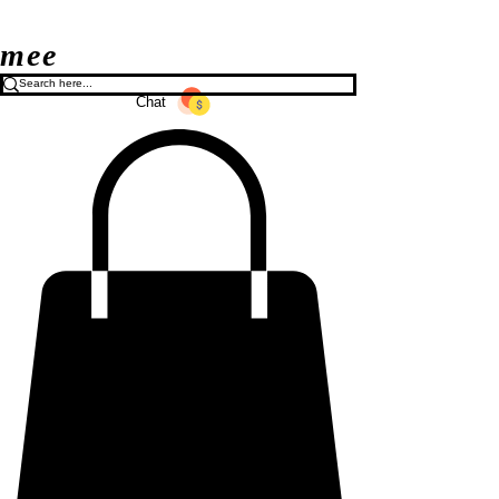
mee
Chat