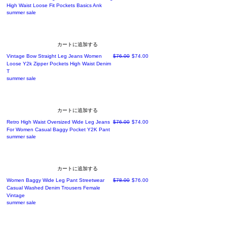
High Waist Loose Fit Pockets Basics Ank
summer sale
カートに追加する
通常価格
セール価格
Vintage Bow Straight Leg Jeans Women
$76.00
$74.00
Loose Y2k Zipper Pockets High Waist Denim
T
summer sale
カートに追加する
通常価格
セール価格
Retro High Waist Oversized Wide Leg Jeans
$76.00
$74.00
For Women Casual Baggy Pocket Y2K Pant
summer sale
カートに追加する
通常価格
セール価格
Women Baggy Wide Leg Pant Streetwear
$78.00
$76.00
Casual Washed Denim Trousers Female
Vintage
summer sale