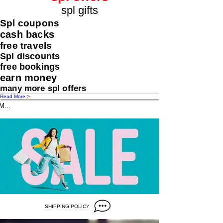
spl gifts
Spl coupons
cash backs
free travels
Spl discounts
free bookings
earn money
many more spl offers
Read More >
Message us
SHIPPING POLICY