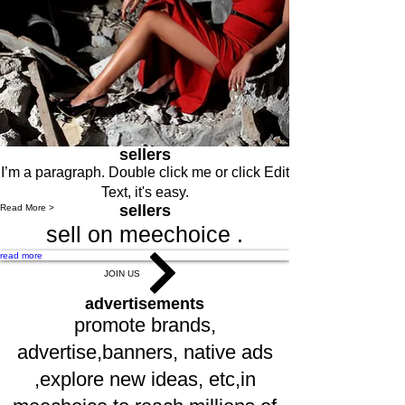
sellers
I’m a paragraph. Double click me or click Edit
Text, it's easy.
sellers
Read More >
sell on meechoice .
read more
JOIN US
advertisements
promote brands,
advertise,banners, native ads
,explore new ideas, etc,in