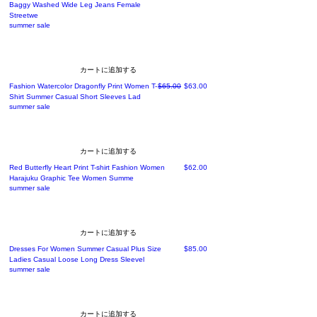
Baggy Washed Wide Leg Jeans Female
Streetwe
summer sale
カートに追加する
通常価格
セール価格
Fashion Watercolor Dragonfly Print Women T-
$65.00
$63.00
Shirt Summer Casual Short Sleeves Lad
summer sale
カートに追加する
価格
Red Butterfly Heart Print T-shirt Fashion Women
$62.00
Harajuku Graphic Tee Women Summe
summer sale
カートに追加する
価格
Dresses For Women Summer Casual Plus Size
$85.00
Ladies Casual Loose Long Dress Sleevel
summer sale
カートに追加する