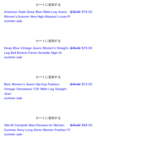
カートに追加する
通常価格
セール価格
American Style Deep Blue Wide-Leg Jeans
$78.00
$76.00
Women's Autumn New High-Waisted Loose-Fi
summer sale
カートに追加する
通常価格
セール価格
Deep Blue Vintage Jeans Women's Straight-
$78.00
$76.00
Leg Bell Bottom Pants Versatile High St
summer sale
カートに追加する
通常価格
セール価格
Blue Women's Jeans Hip-hop Fashion
$75.00
$73.00
Vintage Streetwear Y2K Wide Leg Straight
Jean
summer sale
カートに追加する
通常価格
セール価格
Slim-fit Camisole Maxi Dresses for Women
$70.00
$68.00
Summer Sexy Long Dress Women Fashion Fl
summer sale