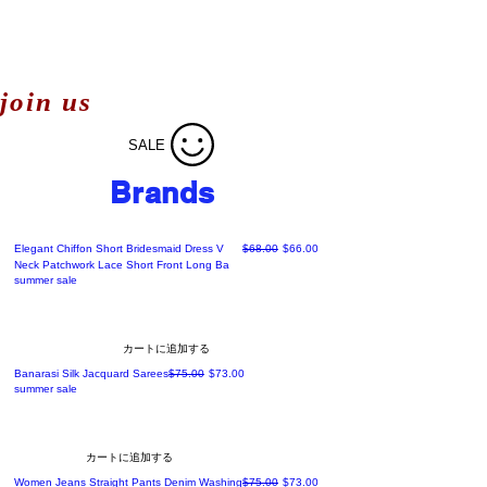
join us
SALE
Brands
通常価格
セール価格
Elegant Chiffon Short Bridesmaid Dress V
$68.00
$66.00
Neck Patchwork Lace Short Front Long Ba
summer sale
カートに追加する
通常価格
セール価格
Banarasi Silk Jacquard Sarees
$75.00
$73.00
summer sale
カートに追加する
通常価格
セール価格
Women Jeans Straight Pants Denim Washing
$75.00
$73.00