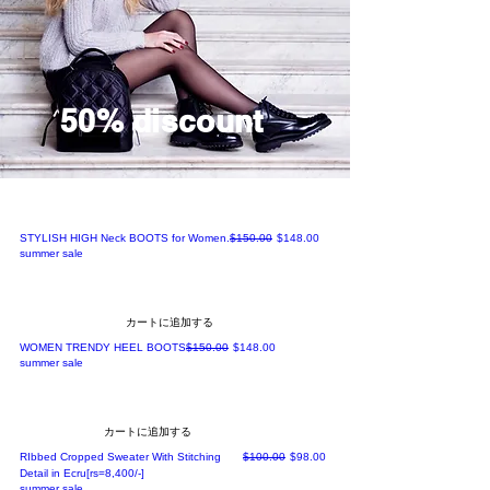
50% discount
通常価格
セール価格
STYLISH HIGH Neck BOOTS for Women.
$150.00
$148.00
summer sale
カートに追加する
通常価格
セール価格
WOMEN TRENDY HEEL BOOTS
$150.00
$148.00
summer sale
カートに追加する
通常価格
セール価格
RIbbed Cropped Sweater With Stitching
$100.00
$98.00
Detail in Ecru[rs=8,400/-]
summer sale