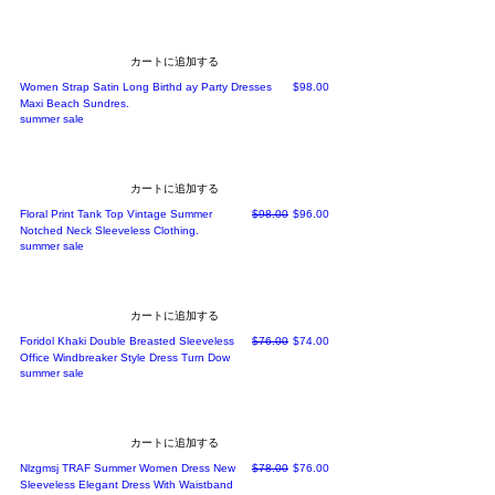
カートに追加する
価格
Women Strap Satin Long Birthd ay Party Dresses
$98.00
Maxi Beach Sundres.
summer sale
カートに追加する
通常価格
セール価格
Floral Print Tank Top Vintage Summer
$98.00
$96.00
Notched Neck Sleeveless Clothing.
summer sale
カートに追加する
通常価格
セール価格
Foridol Khaki Double Breasted Sleeveless
$76.00
$74.00
Office Windbreaker Style Dress Turn Dow
summer sale
カートに追加する
通常価格
セール価格
Nlzgmsj TRAF Summer Women Dress New
$78.00
$76.00
Sleeveless Elegant Dress With Waistband