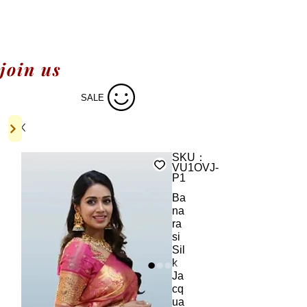
join us
SALE
SKU：
VU1OVJ-
P1
Ba
na
ra
si
Sil
k
Ja
cq
ua