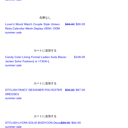
在庫なし
通常価格
セール価格
Lover's Wood Watch Couple Style Unisex
$68.00
$66.00
Reloj Calendar Week Display OEM / ODM
summer sale
カートに追加する
価格
Candy Color Lining Formal Ladies Suits Blazer
$108.00
Jacket Sehe Fashion[ rs =7304/-]
summer sale
カートに追加する
通常価格
セール価格
STYLISH FANCY DESIGNER POLYESTER
$99.00
$97.00
DRESSES
summer sale
カートに追加する
通常価格
セール価格
STYLISH LYCRA SOLID BODYCON Dress
$86.00
$84.00
summer sale