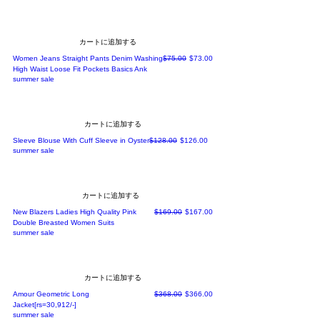
カートに追加する
通常価格
セール価格
Women Jeans Straight Pants Denim Washing
$75.00
$73.00
High Waist Loose Fit Pockets Basics Ank
summer sale
カートに追加する
通常価格
セール価格
Sleeve Blouse With Cuff Sleeve in Oyster
$128.00
$126.00
summer sale
カートに追加する
通常価格
セール価格
New Blazers Ladies High Quality Pink
$169.00
$167.00
Double Breasted Women Suits
summer sale
カートに追加する
通常価格
セール価格
Amour Geometric Long
$368.00
$366.00
Jacket[rs=30,912/-]
summer sale