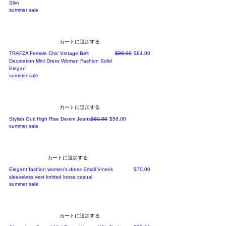
Slim
summer sale
カートに追加する
通常価格
セール価格
TRAFZA Female Chic Vintage Belt
$86.00
$84.00
Decoration Mini Dress Woman Fashion Solid
Elegan
summer sale
カートに追加する
通常価格
セール価格
Stylish Guti High Rise Denim Jeans
$60.00
$58.00
summer sale
カートに追加する
価格
Elegant fashion women's dress Small V-neck
$70.00
sleeveless vest knitted loose casual
summer sale
カートに追加する