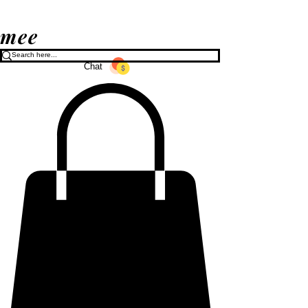
mee
Chat