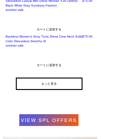
価格
Sleeveless Casual Mini Dress Woman Y2k Clothes
$75.00
Black White Gray Sundress Fashion
summer sale
カートに追加する
価格
Backless Women’s Sexy Tunic Dress Crew Neck Solid
$75.00
Color Sleeveless Stretchy Sl
summer sale
カートに追加する
もっと見る
VIEW SPL OFFERS