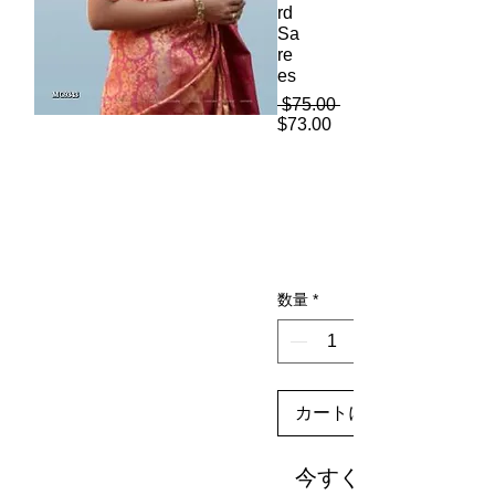
rd
Sa
re
es
 $75.00 
通
$73.00
セ
常
ー
価
ル
格
価
格
数量
*
カートに追加する
今すぐ購入