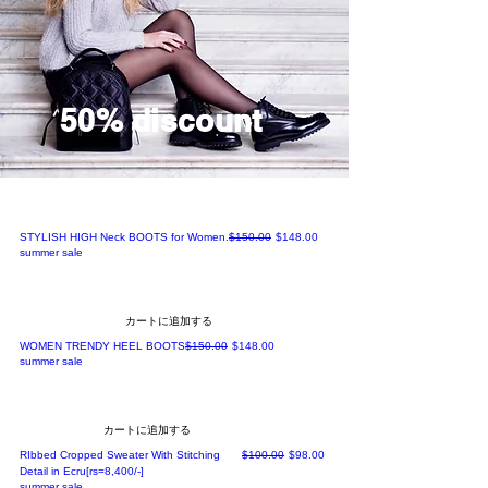
50% discount
通常価格
セール価格
STYLISH HIGH Neck BOOTS for Women.
$150.00
$148.00
summer sale
カートに追加する
通常価格
セール価格
WOMEN TRENDY HEEL BOOTS
$150.00
$148.00
summer sale
カートに追加する
通常価格
セール価格
RIbbed Cropped Sweater With Stitching
$100.00
$98.00
Detail in Ecru[rs=8,400/-]
summer sale