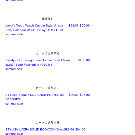
在庫なし
通常価格
セール価格
Lover's Wood Watch Couple Style Unisex
$68.00
$66.00
Reloj Calendar Week Display OEM / ODM
summer sale
カートに追加する
価格
Candy Color Lining Formal Ladies Suits Blazer
$108.00
Jacket Sehe Fashion[ rs =7304/-]
summer sale
カートに追加する
通常価格
セール価格
STYLISH FANCY DESIGNER POLYESTER
$99.00
$97.00
DRESSES
summer sale
カートに追加する
通常価格
セール価格
STYLISH LYCRA SOLID BODYCON Dress
$86.00
$84.00
summer sale