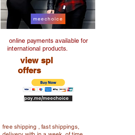
d.
SP
L
meechoice
O
FF
E
online payments available for
R
international products.
S
AV
view spl
AI
offers
LA
BL
E
pay.me/meechoice
free shipping , fast shippings,
delivery with in a week of time ,