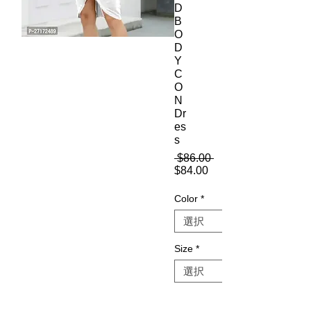
D
B
O
D
Y
C
O
N
Dr
es
s
 $86.00 
通
$84.00
セ
常
ー
価
Color
*
ル
格
価
格
Size
*