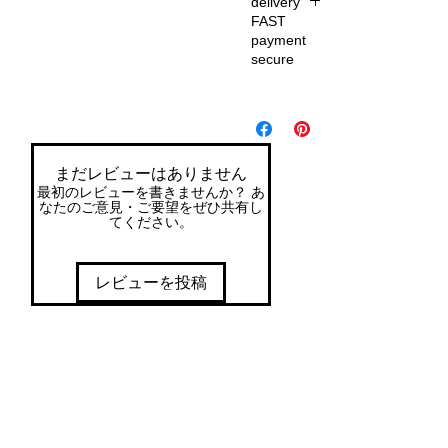
delivery
FAST
payment
secure
De
liv
er
y
まだレビューはありません
wit
最初のレビューを書きませんか？ あ
h
なたのご意見・ご要望をぜひ共有し
てください。
in
7
da
レビューを投稿
ys
of
or
de
r
EA
SY
ret