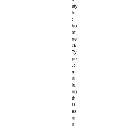
sty
le.
:
bo
at
ne
ck
Ty
pe
. :
mi
ni
le
ng
th
D
es
ig
n.