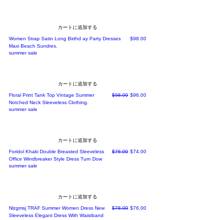
カートに追加する
価格
Women Strap Satin Long Birthd ay Party Dresses
$98.00
Maxi Beach Sundres.
summer sale
カートに追加する
通常価格
セール価格
Floral Print Tank Top Vintage Summer
$98.00
$96.00
Notched Neck Sleeveless Clothing.
summer sale
カートに追加する
通常価格
セール価格
Foridol Khaki Double Breasted Sleeveless
$76.00
$74.00
Office Windbreaker Style Dress Turn Dow
summer sale
カートに追加する
通常価格
セール価格
Nlzgmsj TRAF Summer Women Dress New
$78.00
$76.00
Sleeveless Elegant Dress With Waistband