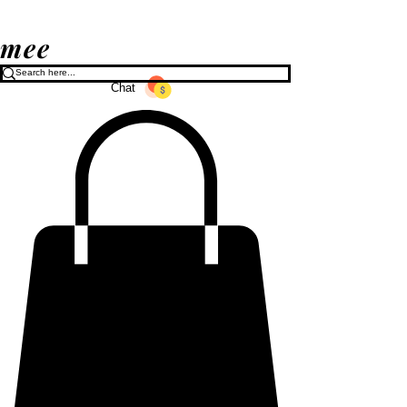
mee
Chat