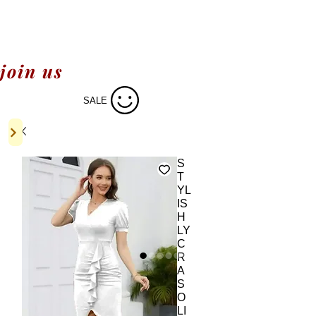
join us
SALE
S
T
YL
IS
H
LY
C
R
A
S
O
LI