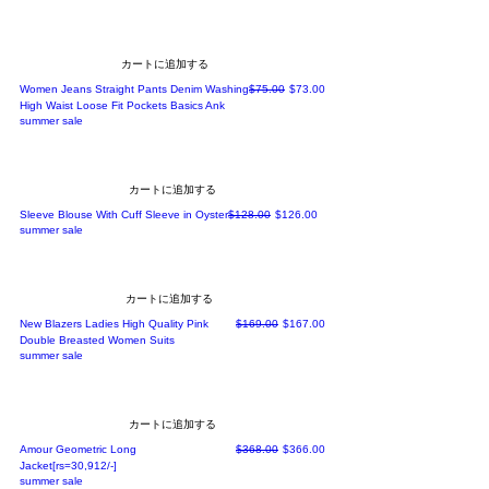
カートに追加する
通常価格
セール価格
Women Jeans Straight Pants Denim Washing
$75.00
$73.00
High Waist Loose Fit Pockets Basics Ank
summer sale
カートに追加する
通常価格
セール価格
Sleeve Blouse With Cuff Sleeve in Oyster
$128.00
$126.00
summer sale
カートに追加する
通常価格
セール価格
New Blazers Ladies High Quality Pink
$169.00
$167.00
Double Breasted Women Suits
summer sale
カートに追加する
通常価格
セール価格
Amour Geometric Long
$368.00
$366.00
Jacket[rs=30,912/-]
summer sale