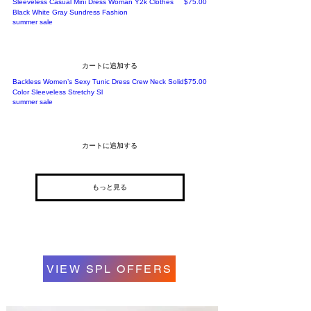
価格
Sleeveless Casual Mini Dress Woman Y2k Clothes
$75.00
Black White Gray Sundress Fashion
summer sale
カートに追加する
価格
Backless Women’s Sexy Tunic Dress Crew Neck Solid
$75.00
Color Sleeveless Stretchy Sl
summer sale
カートに追加する
もっと見る
VIEW SPL OFFERS