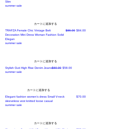
Slim
summer sale
カートに追加する
通常価格
セール価格
TRAFZA Female Chic Vintage Belt
$86.00
$84.00
Decoration Mini Dress Woman Fashion Solid
Elegan
summer sale
カートに追加する
通常価格
セール価格
Stylish Guti High Rise Denim Jeans
$60.00
$58.00
summer sale
カートに追加する
価格
Elegant fashion women's dress Small V-neck
$70.00
sleeveless vest knitted loose casual
summer sale
カートに追加する