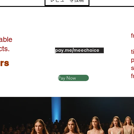
f
able
cts.
pay.me/meechoice
t
ers
Pay Now