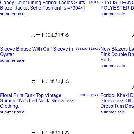
Candy Color Lining Formal Ladies Suits
STYLISH FAN
価格
$108.00
ク
ク
Blazer Jacket Sehe Fashion[ rs =7304/-]
POLYESTER 
ク
ク
summer sale
summer sale
ビ
ビ
イ
イ
カートに追加する
ュ
ュ
ッ
ッ
Sleeve Blouse With Cuff Sleeve in
New Blazers La
通常価格
セール価格
$128.00
$126.00
ー
ー
ク
ク
Oyster
Pink Double B
ク
ク
Suits
summer sale
summer sale
ビ
ビ
イ
イ
カートに追加する
ュ
ュ
ッ
ッ
Floral Print Tank Top Vintage
Foridol Khaki 
通常価格
セール価格
$98.00
$96.00
ー
ー
ク
ク
Summer Notched Neck Sleeveless
Sleeveless Offi
ク
ク
Clothing.
Dress Turn Do
summer sale
summer sale
ビ
ビ
イ
イ
ュ
ュ
ッ
ッ
カートに追加する