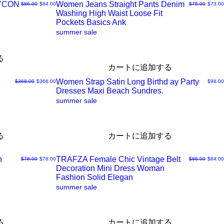
DYCON
Women Jeans Straight Pants Denim
通常価格
セール価格
通常価格
セール
$86.00
$84.00
$75.00
$73.00
ク
Washing High Waist Loose Fit
ク
Pockets Basics Ank
summer sale
ビ
イ
る
ュ
ッ
カートに追加する
Women Strap Satin Long Birthd ay Party
通常価格
セール価格
価格
$368.00
$366.00
$98.00
ー
ク
Dresses Maxi Beach Sundres.
ク
summer sale
ビ
イ
る
カートに追加する
ュ
ッ
n
TRAFZA Female Chic Vintage Belt
通常価格
セール価格
通常価格
セール
$78.00
$76.00
$86.00
$84.00
ー
ク
Decoration Mini Dress Woman
ク
Fashion Solid Elegan
summer sale
ビ
イ
ュ
ッ
る
カートに追加する