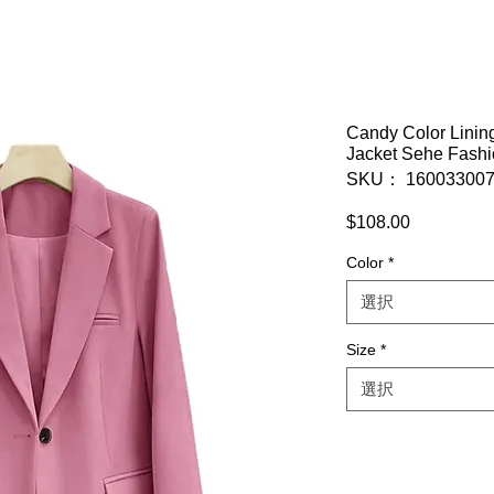
Candy Color Lining
Jacket Sehe Fashio
SKU： 160033007
$108.00
価
格
Color
*
選択
Size
*
選択