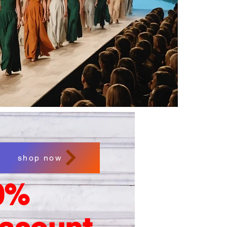
shop now
0%