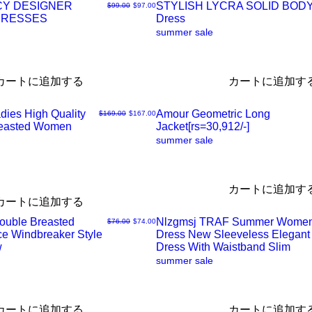
CY DESIGNER
STYLISH LYCRA SOLID BO
通常価格
セール価格
$99.00
$97.00
ク
DRESSES
Dress
ク
summer sale
ビ
イ
カートに追加する
カートに追加す
ュ
ッ
dies High Quality
Amour Geometric Long
通常価格
セール価格
$169.00
$167.00
ー
ク
reasted Women
Jacket[rs=30,912/-]
ク
summer sale
ビ
イ
カートに追加す
ュ
ッ
カートに追加する
Double Breasted
Nlzgmsj TRAF Summer Wome
通常価格
セール価格
$76.00
$74.00
ー
ク
ce Windbreaker Style
Dress New Sleeveless Elegant
ク
w
Dress With Waistband Slim
summer sale
ビ
イ
ュ
ッ
カートに追加する
カートに追加す