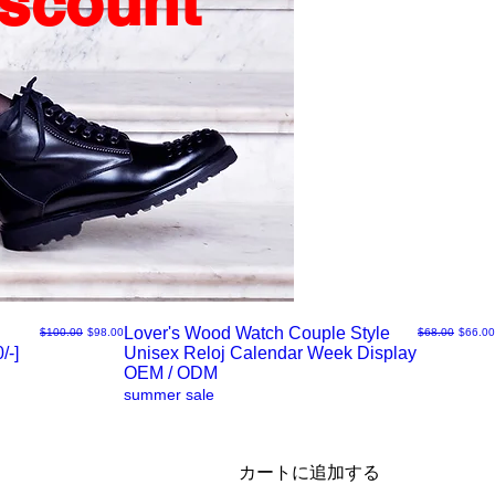
iscount
Lover's Wood Watch Couple Style
通常価格
セール価格
通常価格
セール
$100.00
$98.00
$68.00
$66.00
/-]
Unisex Reloj Calendar Week Display
ク
OEM / ODM
summer sale
イ
ッ
カートに追加する