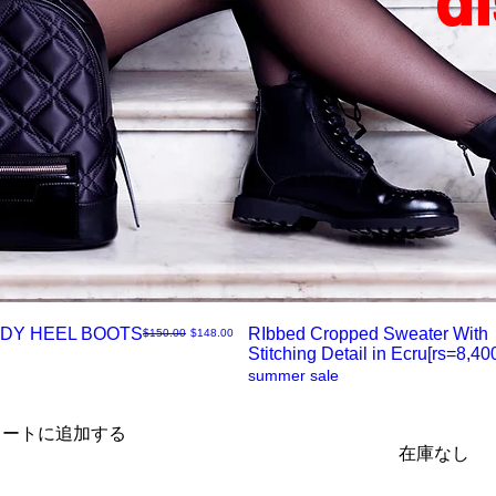
d
DY HEEL BOOTS
RIbbed Cropped Sweater With
通常価格
セール価格
$150.00
$148.00
Stitching Detail in Ecru[rs=8,400
ク
summer sale
イ
カートに追加する
在庫なし
ッ