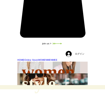
join us >
ログイン
HOME
Online Store
WOMEN
MEN
MEE
women
style