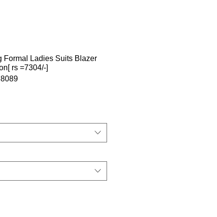
 Formal Ladies Suits Blazer
n[ rs =7304/-]
8089