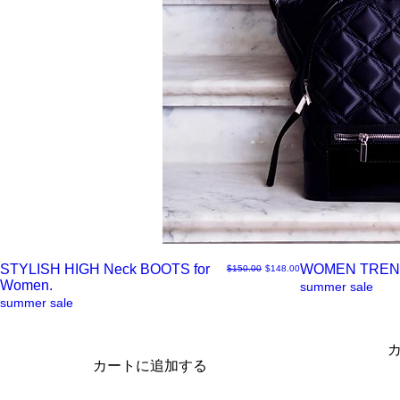
STYLISH HIGH Neck BOOTS for
WOMEN TREN
通常価格
セール価格
$150.00
$148.00
Women.
ク
ク
summer sale
summer sale
イ
イ
カートに追加する
ッ
ッ