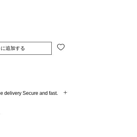
トに追加する
 delivery Secure and fast.
ys of order
erse pick up full refund.
 of delivery.
urance / SPL gifts.