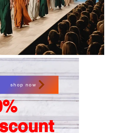
shop now
0%
iscount