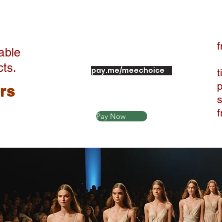
f
able
cts.
pay.me/meechoice
t
ers
Pay Now