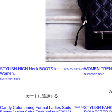
STYLISH HIGH Neck BOOTS for
WOMEN TREN
通常価格
セール価格
$150.00
$148.00
Women.
ク
ク
summer sale
summer sale
イ
イ
カートに追加する
ッ
ッ
Candy Color Lining Formal Ladies Suits
STYLISH FAN
価格
$108.00
ク
ク
ク
ク