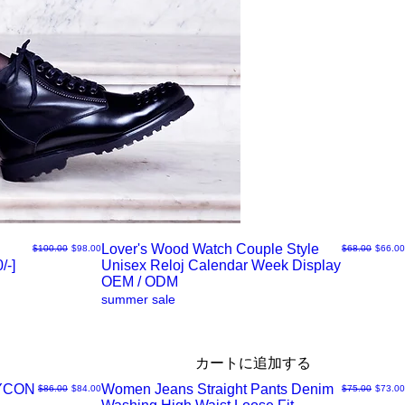
Lover's Wood Watch Couple Style
通常価格
セール価格
通常価格
セール
$100.00
$98.00
$68.00
$66.00
/-]
Unisex Reloj Calendar Week Display
ク
OEM / ODM
summer sale
イ
ッ
カートに追加する
DYCON
Women Jeans Straight Pants Denim
通常価格
セール価格
通常価格
セール
$86.00
$84.00
$75.00
$73.00
ク
ク