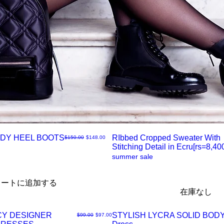
DY HEEL BOOTS
RIbbed Cropped Sweater With
通常価格
セール価格
$150.00
$148.00
Stitching Detail in Ecru[rs=8,400
ク
summer sale
イ
カートに追加する
在庫なし
ッ
CY DESIGNER
STYLISH LYCRA SOLID BO
通常価格
セール価格
$99.00
$97.00
ク
ク