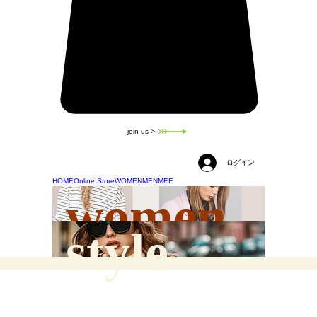
join us >
ログイン
HOME
Online Store
WOMEN
MEN
MEE
women
style