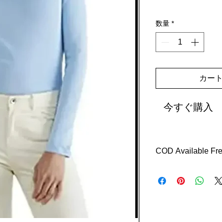
数量
*
カー
今すぐ購入
COD Available Free
Delivery with in 7 da
Easy returns free rev
Return with in 7 days
Offers : shopping ins