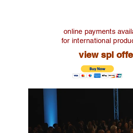
online payments avail
for international produ
view spl off