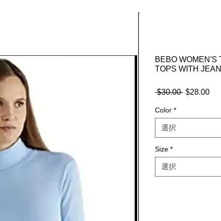
BEBO WOMEN'S 
TOPS WITH JEAN
 $30.00 
通
$28.00
セ
常
ー
Color
*
価
ル
格
価
選択
格
Size
*
選択