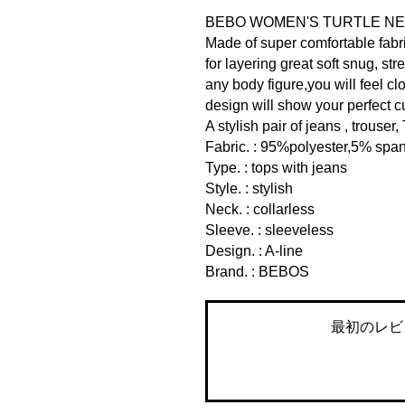
BEBO WOMEN'S TURTLE NEC
Made of super comfortable fabric
for layering great soft snug, stre
any body figure,you will feel cl
design will show your perfect c
A stylish pair of jeans , trouser
Fabric. : 95%polyester,5% spa
Type. : tops with jeans
Style. : stylish
Neck. : collarless
Sleeve. : sleeveless
Design. : A-line
Brand. : BEBOS
最初のレビ