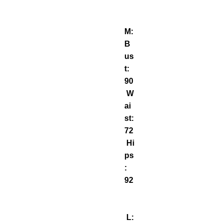
M:
B
us
t:
90
W
ai
st:
72
Hi
ps
:
92
L: