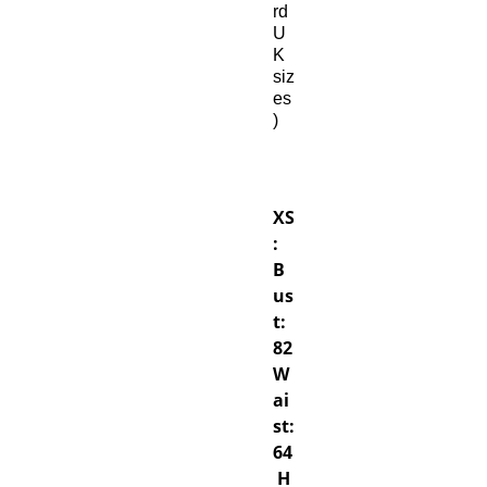
rd
U
K
siz
es
)
XS
:
B
us
t:
82
W
ai
st:
64
H