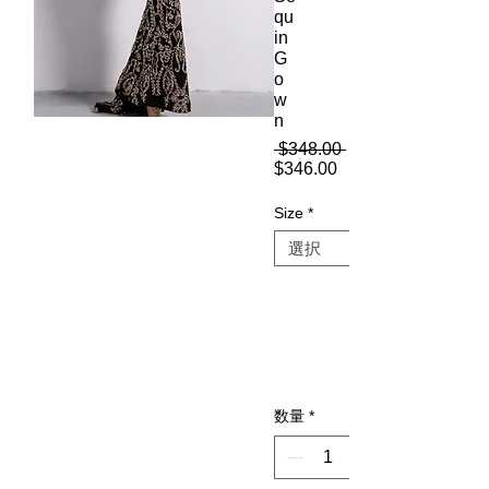
qu
in
G
o
w
n
 $348.00 
通
$346.00
セ
常
ー
価
Size
*
ル
格
価
格
数量
*