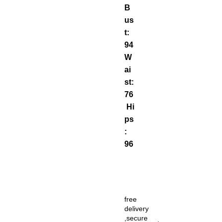
B
us
t:
94
W
ai
st:
76
Hi
ps
:
96
free
delivery
,secure