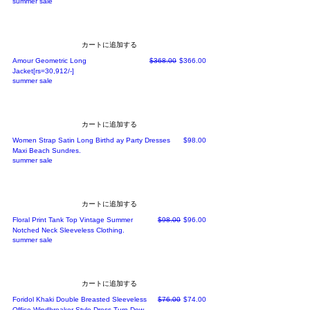
summer sale
カートに追加する
通常価格
セール価格
Amour Geometric Long
$368.00
$366.00
Jacket[rs=30,912/-]
summer sale
カートに追加する
価格
Women Strap Satin Long Birthd ay Party Dresses
$98.00
Maxi Beach Sundres.
summer sale
カートに追加する
通常価格
セール価格
Floral Print Tank Top Vintage Summer
$98.00
$96.00
Notched Neck Sleeveless Clothing.
summer sale
カートに追加する
通常価格
セール価格
Foridol Khaki Double Breasted Sleeveless
$76.00
$74.00
Office Windbreaker Style Dress Turn Dow