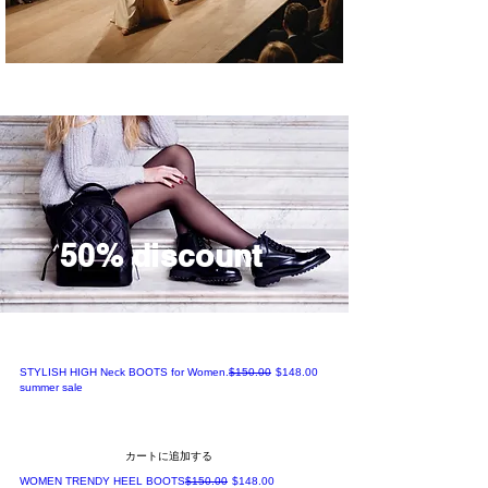
50% discount
通常価格
セール価格
STYLISH HIGH Neck BOOTS for Women.
$150.00
$148.00
summer sale
カートに追加する
通常価格
セール価格
WOMEN TRENDY HEEL BOOTS
$150.00
$148.00