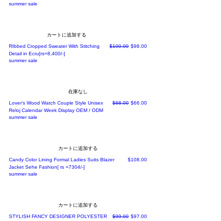
summer sale
カートに追加する
通常価格
セール価格
RIbbed Cropped Sweater With Stitching
$100.00
$98.00
Detail in Ecru[rs=8,400/-]
summer sale
在庫なし
通常価格
セール価格
Lover's Wood Watch Couple Style Unisex
$68.00
$66.00
Reloj Calendar Week Display OEM / ODM
summer sale
カートに追加する
価格
Candy Color Lining Formal Ladies Suits Blazer
$108.00
Jacket Sehe Fashion[ rs =7304/-]
summer sale
カートに追加する
通常価格
セール価格
STYLISH FANCY DESIGNER POLYESTER
$99.00
$97.00