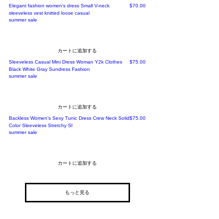
価格
Elegant fashion women's dress Small V-neck
$70.00
sleeveless vest knitted loose casual
summer sale
カートに追加する
価格
Sleeveless Casual Mini Dress Woman Y2k Clothes
$75.00
Black White Gray Sundress Fashion
summer sale
カートに追加する
価格
Backless Women’s Sexy Tunic Dress Crew Neck Solid
$75.00
Color Sleeveless Stretchy Sl
summer sale
カートに追加する
もっと見る