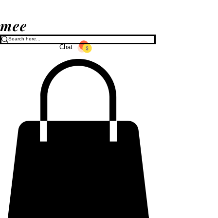
mee
Chat