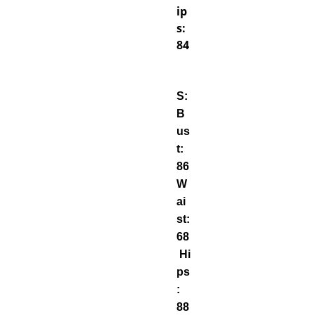
ip
s:
84
S:
B
us
t:
86
W
ai
st:
68
Hi
ps
:
88