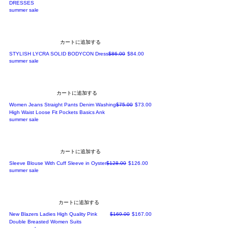
DRESSES
summer sale
カートに追加する
通常価格
セール価格
STYLISH LYCRA SOLID BODYCON Dress
$86.00
$84.00
summer sale
カートに追加する
通常価格
セール価格
Women Jeans Straight Pants Denim Washing
$75.00
$73.00
High Waist Loose Fit Pockets Basics Ank
summer sale
カートに追加する
通常価格
セール価格
Sleeve Blouse With Cuff Sleeve in Oyster
$128.00
$126.00
summer sale
カートに追加する
通常価格
セール価格
New Blazers Ladies High Quality Pink
$169.00
$167.00
Double Breasted Women Suits