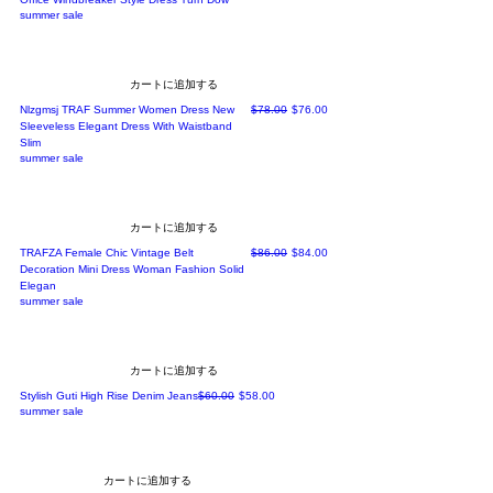
summer sale
カートに追加する
通常価格
セール価格
Nlzgmsj TRAF Summer Women Dress New
$78.00
$76.00
Sleeveless Elegant Dress With Waistband
Slim
summer sale
カートに追加する
通常価格
セール価格
TRAFZA Female Chic Vintage Belt
$86.00
$84.00
Decoration Mini Dress Woman Fashion Solid
Elegan
summer sale
カートに追加する
通常価格
セール価格
Stylish Guti High Rise Denim Jeans
$60.00
$58.00
summer sale
カートに追加する