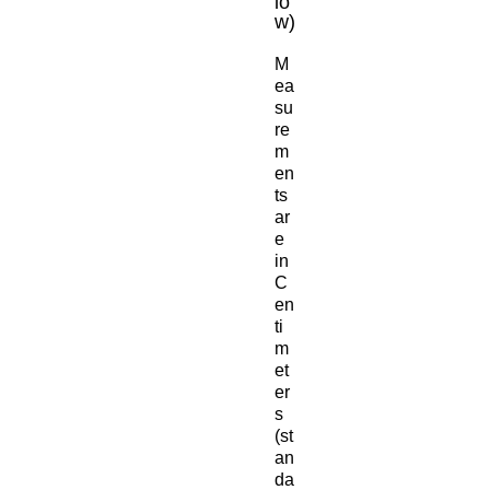
lo
w)
M
ea
su
re
m
en
ts
ar
e
in
C
en
ti
m
et
er
s
(st
an
da