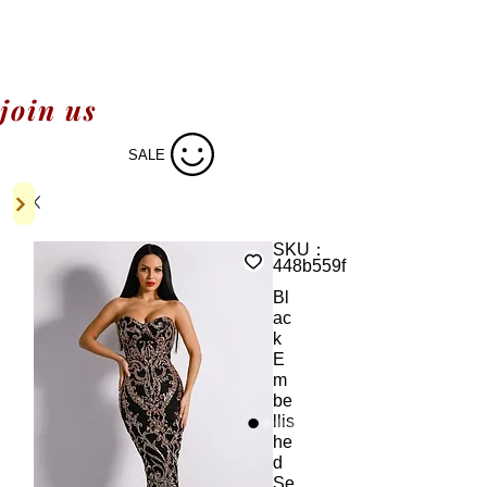
join us
SALE
SKU：
448b559f
Bl
ac
k
E
m
be
llis
he
d
Se