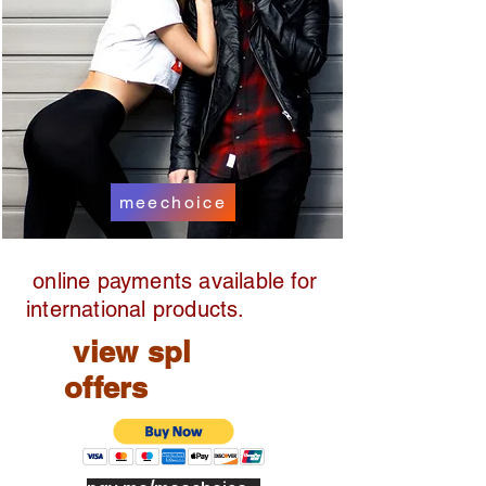
meechoice
online payments available for
international products.
view spl
offers