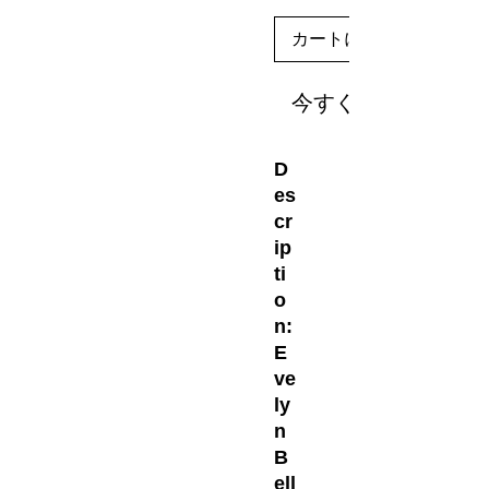
カートに追加する
今すぐ購入
D
es
cr
ip
ti
o
n:
E
ve
ly
n
B
ell