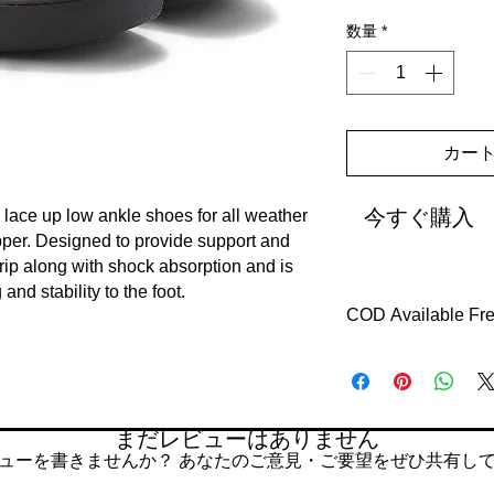
数量
*
カー
今すぐ購入
 lace up low ankle shoes for all weather
pper. Designed to provide support and
 grip along with shock absorption and is
and stability to the foot.
COD Available Free
Delivery with in 7 d
Easy returns free rev
Return with in 7 days
Exchange offer
まだレビューはありません
ューを書きませんか？ あなたのご意見・ご要望をぜひ共有し