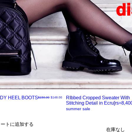
d
DY HEEL BOOTS
RIbbed Cropped Sweater With
通常価格
セール価格
$150.00
$148.00
Stitching Detail in Ecru[rs=8,400
ク
summer sale
イ
カートに追加する
在庫なし
ッ