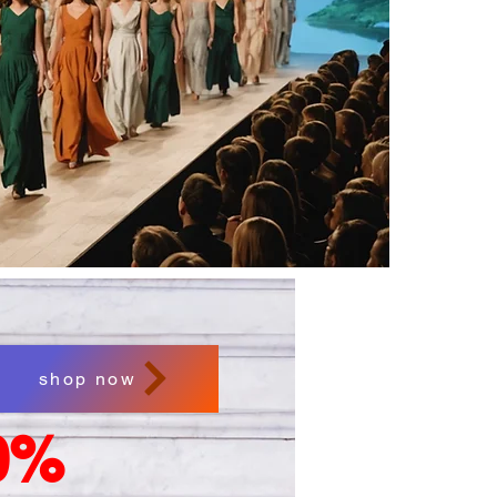
shop now
0%