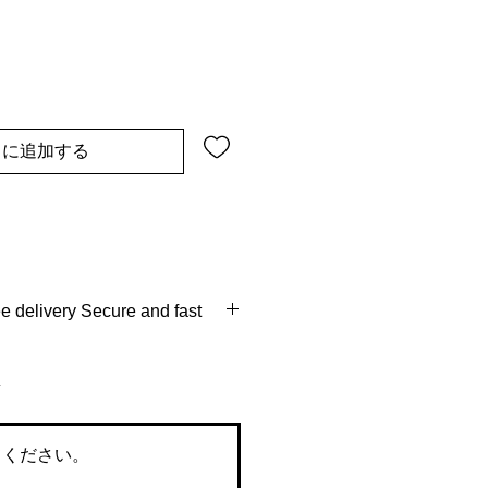
トに追加する
 delivery Secure and fast
ays
erse pick up full refund
 of delivery
てください。