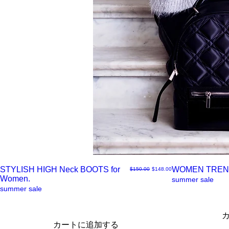
STYLISH HIGH Neck BOOTS for
WOMEN TREN
通常価格
セール価格
$150.00
$148.00
Women.
ク
ク
summer sale
summer sale
イ
イ
カートに追加する
ッ
ッ