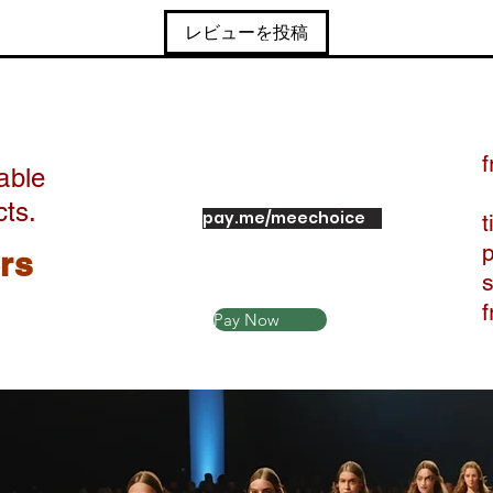
レビューを投稿
f
able
cts.
pay.me/meechoice
t
ers
Pay Now