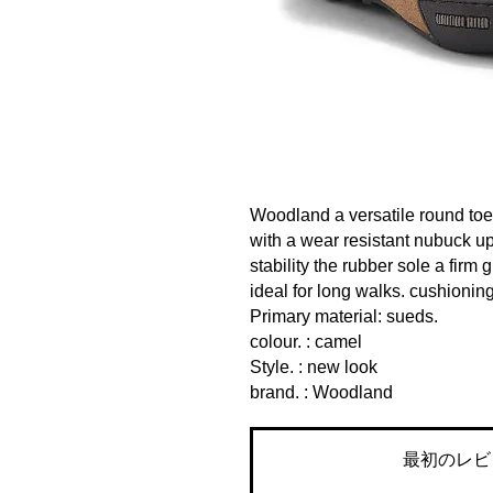
Woodland a versatile round toe
with a wear resistant nubuck u
stability the rubber sole a firm
ideal for long walks. cushioning 
Primary material: sueds.
colour. : camel
Style. : new look
brand. : Woodland
最初のレビ