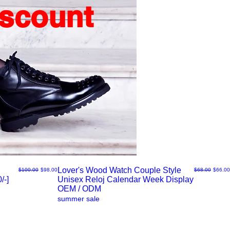
iscount
Lover's Wood Watch Couple Style
通常価格
セール価格
通常価格
セール
$100.00
$98.00
$68.00
$66.00
/-]
Unisex Reloj Calendar Week Display
ク
OEM / ODM
summer sale
イ
ッ