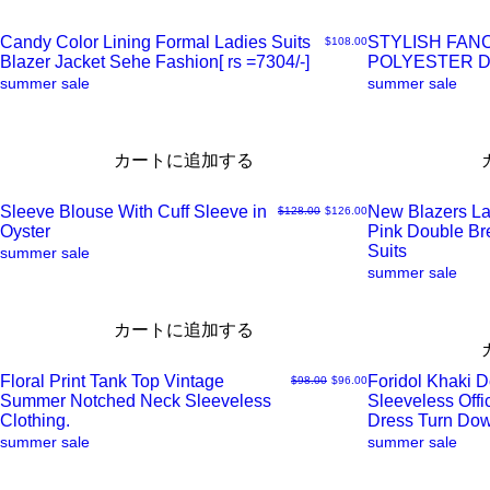
Candy Color Lining Formal Ladies Suits
STYLISH FAN
価格
$108.00
ク
ク
Blazer Jacket Sehe Fashion[ rs =7304/-]
POLYESTER 
ク
ク
summer sale
summer sale
ビ
ビ
イ
イ
カートに追加する
ュ
ュ
ッ
ッ
Sleeve Blouse With Cuff Sleeve in
New Blazers La
通常価格
セール価格
$128.00
$126.00
ー
ー
ク
ク
Oyster
Pink Double B
ク
ク
Suits
summer sale
summer sale
ビ
ビ
イ
イ
カートに追加する
ュ
ュ
ッ
ッ
Floral Print Tank Top Vintage
Foridol Khaki 
通常価格
セール価格
$98.00
$96.00
ー
ー
ク
ク
Summer Notched Neck Sleeveless
Sleeveless Offi
ク
ク
Clothing.
Dress Turn Do
summer sale
summer sale
ビ
ビ
イ
イ