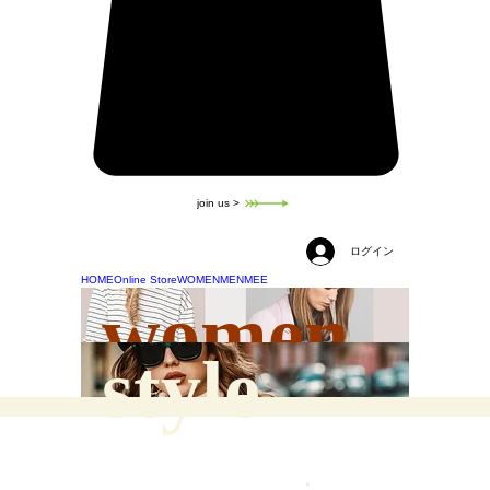
join us >
ログイン
HOME
Online Store
WOMEN
MEN
MEE
women
style