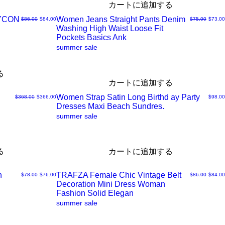
カートに追加する
DYCON
Women Jeans Straight Pants Denim
通常価格
セール価格
通常価格
セール
$86.00
$84.00
$75.00
$73.00
ク
Washing High Waist Loose Fit
ク
Pockets Basics Ank
summer sale
ビ
イ
る
ュ
ッ
カートに追加する
Women Strap Satin Long Birthd ay Party
通常価格
セール価格
価格
$368.00
$366.00
$98.00
ー
ク
Dresses Maxi Beach Sundres.
ク
summer sale
ビ
イ
る
カートに追加する
ュ
ッ
n
TRAFZA Female Chic Vintage Belt
通常価格
セール価格
通常価格
セール
$78.00
$76.00
$86.00
$84.00
ー
ク
Decoration Mini Dress Woman
ク
Fashion Solid Elegan
summer sale
ビ
イ