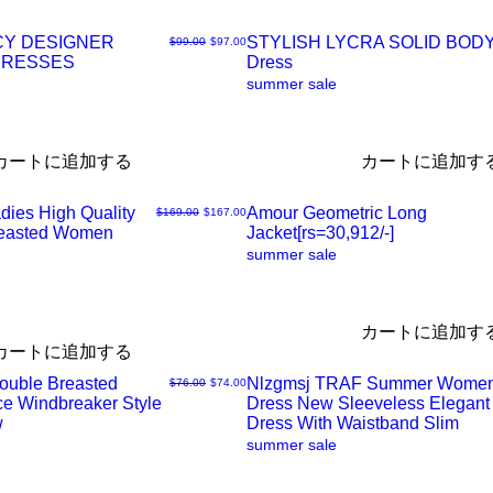
CY DESIGNER
STYLISH LYCRA SOLID BO
通常価格
セール価格
$99.00
$97.00
ク
DRESSES
Dress
ク
summer sale
ビ
イ
カートに追加する
カートに追加す
ュ
ッ
dies High Quality
Amour Geometric Long
通常価格
セール価格
$169.00
$167.00
ー
ク
reasted Women
Jacket[rs=30,912/-]
ク
summer sale
ビ
イ
カートに追加す
ュ
ッ
カートに追加する
Double Breasted
Nlzgmsj TRAF Summer Wome
通常価格
セール価格
$76.00
$74.00
ー
ク
ce Windbreaker Style
Dress New Sleeveless Elegant
ク
w
Dress With Waistband Slim
summer sale
ビ
イ