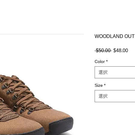
WOODLAND OUT
 $50.00 
通
$48.00
セ
常
ー
Color
*
価
ル
格
価
選択
格
Size
*
選択