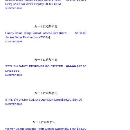
Reloj Calendar Week Display OEM / ODM
summer sale
カートに追加する
価格
Candy Color Lining Formal Ladies Suits Blazer
$108.00
Jacket Sehe Fashion[ rs =7304/-]
summer sale
カートに追加する
通常価格
セール価格
STYLISH FANCY DESIGNER POLYESTER
$99.00
$97.00
DRESSES
summer sale
カートに追加する
通常価格
セール価格
STYLISH LYCRA SOLID BODYCON Dress
$86.00
$84.00
summer sale
カートに追加する
通常価格
セール価格
Women Jeans Straight Pants Denim Washing
$75.00
$73.00