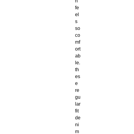
h
fe
el
s
so
co
mf
ort
ab
le.
th
es
e
re
gu
lar
fit
de
ni
m