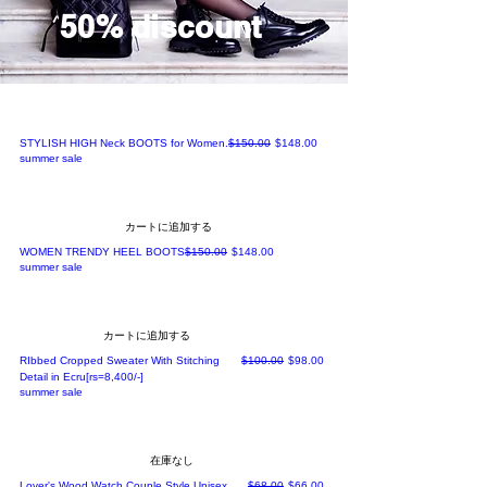
AV
50% discount
AI
LA
BL
E
通常価格
セール価格
STYLISH HIGH Neck BOOTS for Women.
$150.00
$148.00
summer sale
カートに追加する
通常価格
セール価格
WOMEN TRENDY HEEL BOOTS
$150.00
$148.00
summer sale
カートに追加する
通常価格
セール価格
RIbbed Cropped Sweater With Stitching
$100.00
$98.00
Detail in Ecru[rs=8,400/-]
summer sale
在庫なし
通常価格
セール価格
Lover's Wood Watch Couple Style Unisex
$68.00
$66.00