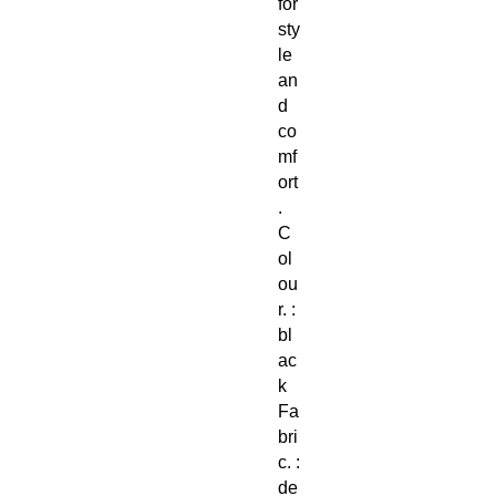
for
sty
le
an
d
co
mf
ort
.
C
ol
ou
r. :
bl
ac
k
Fa
bri
c. :
de