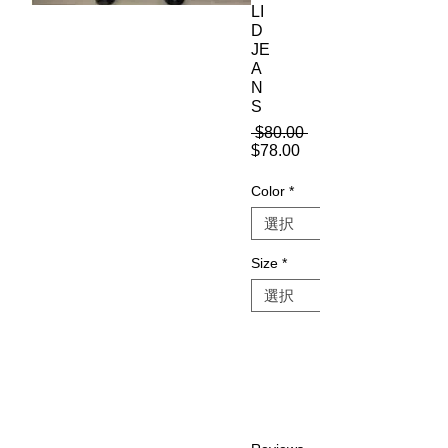
LI
D
JE
A
N
S
 $80.00 
通
$78.00
セ
常
ー
価
Color
*
ル
格
価
格
Size
*