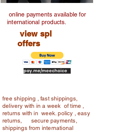
of
or
online payments available for
de
international products.
r
view spl
EA
SY
offers
ret
ur
ns
wit
pay.me/meechoice
h
in
the
we
ek,
free shipping , fast shippings,
fre
delivery with in a week of time ,
e
returns with in week. policy , easy
re
returns, secure payments,
ve
shippings from international
rs