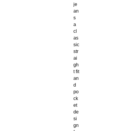
je
an
s
a
cl
as
sic
str
ai
gh
t fit
an
d
po
ck
et
de
si
gn