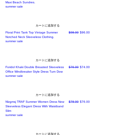
Maxi Beach Sundres.
summer sale
カートに追加する
通常価格
セール価格
Floral Print Tank Top Vintage Summer
$98.00
$96.00
Notched Neck Sleeveless Clothing.
summer sale
カートに追加する
通常価格
セール価格
Foridol Khaki Double Breasted Sleeveless
$76.00
$74.00
Office Windbreaker Style Dress Turn Dow
summer sale
カートに追加する
通常価格
セール価格
Nlzgmsj TRAF Summer Women Dress New
$78.00
$76.00
Sleeveless Elegant Dress With Waistband
Slim
summer sale
カートに追加する