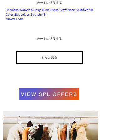
カートに追加する
価格
Backless Women’s Sexy Tunic Dress Crew Neck Solid
$75.00
Color Sleeveless Stretchy Sl
summer sale
カートに追加する
もっと見る
VIEW SPL OFFERS