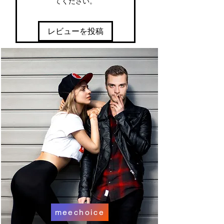
てください。
st
an
d
レビューを投稿
se
cu
re
pa
y
m
ent
De
liv
er
y
wit
h
in
7
meechoice
da
ys