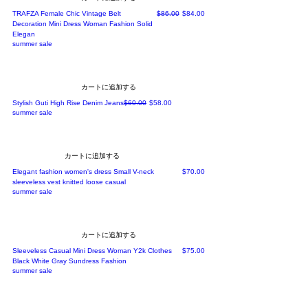
通常価格
セール価格
TRAFZA Female Chic Vintage Belt
$86.00
$84.00
Decoration Mini Dress Woman Fashion Solid
Elegan
summer sale
カートに追加する
通常価格
セール価格
Stylish Guti High Rise Denim Jeans
$60.00
$58.00
summer sale
カートに追加する
価格
Elegant fashion women's dress Small V-neck
$70.00
sleeveless vest knitted loose casual
summer sale
カートに追加する
価格
Sleeveless Casual Mini Dress Woman Y2k Clothes
$75.00
Black White Gray Sundress Fashion
summer sale