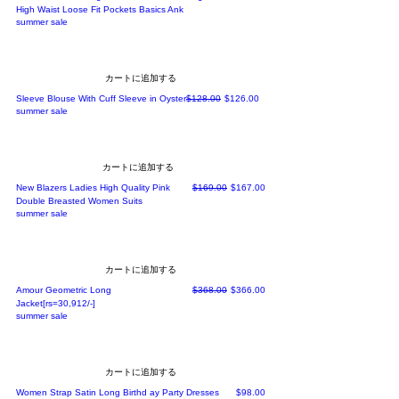
High Waist Loose Fit Pockets Basics Ank
summer sale
カートに追加する
通常価格
セール価格
Sleeve Blouse With Cuff Sleeve in Oyster
$128.00
$126.00
summer sale
カートに追加する
通常価格
セール価格
New Blazers Ladies High Quality Pink
$169.00
$167.00
Double Breasted Women Suits
summer sale
カートに追加する
通常価格
セール価格
Amour Geometric Long
$368.00
$366.00
Jacket[rs=30,912/-]
summer sale
カートに追加する
価格
Women Strap Satin Long Birthd ay Party Dresses
$98.00