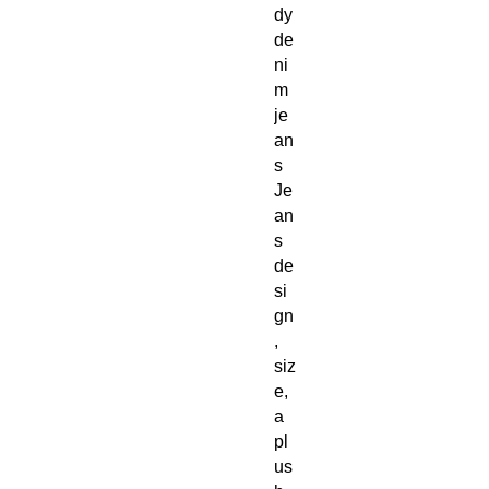
dy
de
ni
m
je
an
s
Je
an
s
de
si
gn
,
siz
e,
a
pl
us