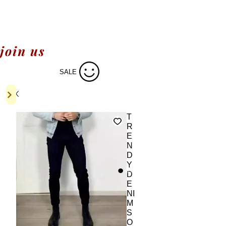
join us
SALE
T
R
E
N
D
Y
D
E
NI
M
S
O