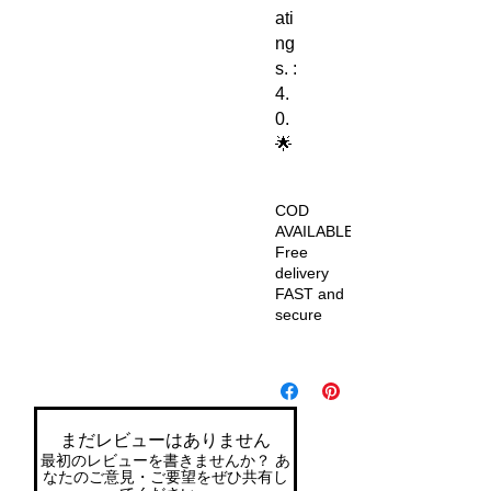
ati
ng
s. :
4.
0.
🌟
COD
AVAILABLE
Free
delivery
FAST and
secure
Fr
ee
del
ive
まだレビューはありません
ry
最初のレビューを書きませんか？ あ
Fa
なたのご意見・ご要望をぜひ共有し