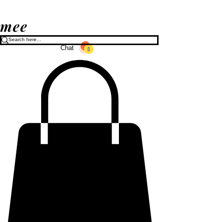
mee
Chat