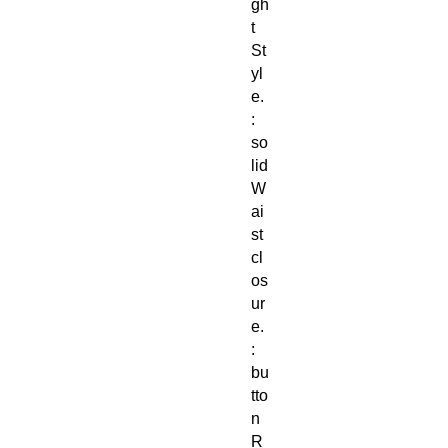
gh
t
St
yl
e.
:
so
lid
W
ai
st
cl
os
ur
e.
:
bu
tto
n
R