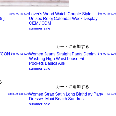
Lover's Wood Watch Couple Style
通常価格
セール価格
通常価格
セール
$100.00
$98.00
$68.00
$66.00
/-]
Unisex Reloj Calendar Week Display
ク
OEM / ODM
summer sale
イ
ッ
カートに追加する
DYCON
Women Jeans Straight Pants Denim
通常価格
セール価格
通常価格
セール
$86.00
$84.00
$75.00
$73.00
ク
Washing High Waist Loose Fit
ク
Pockets Basics Ank
summer sale
ビ
イ
る
ュ
ッ
カートに追加する
Women Strap Satin Long Birthd ay Party
通常価格
セール価格
価格
$368.00
$366.00
$98.00
ー
ク
Dresses Maxi Beach Sundres.
ク
summer sale
ビ
イ