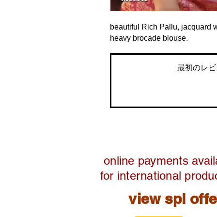
beautiful Rich Pallu, jacquard w
heavy brocade blouse.
最初のレビ
online payments avail
for international produ
view spl off