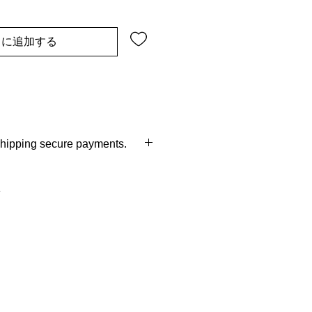
トに追加する
 shipping secure payments.
ry with in 7-14 days of time, easy
ys policy.shipping from
gs.