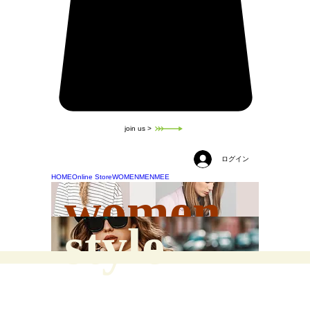
join us >
ログイン
HOME
Online Store
WOMEN
MEN
MEE
women
style