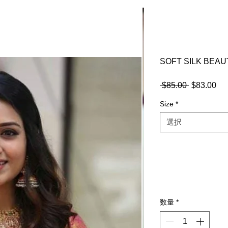
SOFT SILK BEAU
 $85.00 
通
$83.00
セ
常
ー
Size
*
価
ル
格
価
選択
格
数量
*