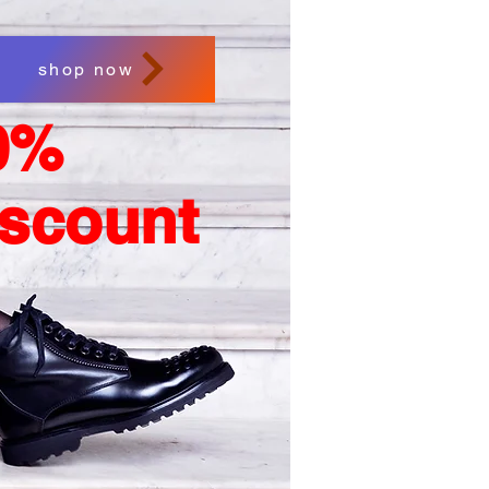
shop now
0%
iscount