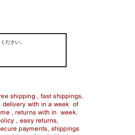
てください。
ree shipping , fast shippings,
delivery with in a week of
ime , returns with in week.
policy , easy returns,
secure payments, shippings