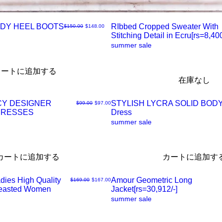
DY HEEL BOOTS
RIbbed Cropped Sweater With
通常価格
セール価格
$150.00
$148.00
Stitching Detail in Ecru[rs=8,400
ク
summer sale
イ
カートに追加する
在庫なし
ッ
CY DESIGNER
STYLISH LYCRA SOLID BO
通常価格
セール価格
$99.00
$97.00
ク
DRESSES
Dress
ク
summer sale
ビ
イ
カートに追加する
カートに追加す
ュ
ッ
dies High Quality
Amour Geometric Long
通常価格
セール価格
$169.00
$167.00
ー
ク
reasted Women
Jacket[rs=30,912/-]
ク
summer sale
ビ
イ