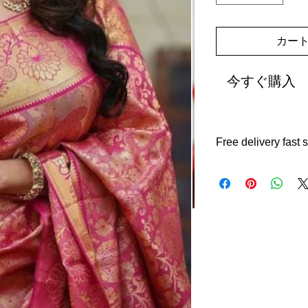
カー
今すぐ購入
Free delivery fast
Free shipping, delive
returns with in 14 da
international shippin