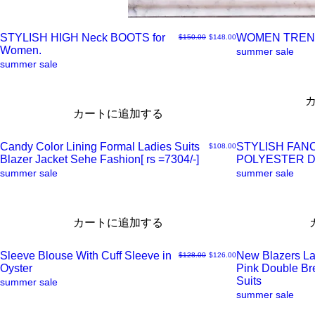
STYLISH HIGH Neck BOOTS for
WOMEN TREN
通常価格
セール価格
$150.00
$148.00
Women.
ク
ク
summer sale
summer sale
イ
イ
カートに追加する
ッ
ッ
Candy Color Lining Formal Ladies Suits
STYLISH FAN
価格
$108.00
ク
ク
Blazer Jacket Sehe Fashion[ rs =7304/-]
POLYESTER 
ク
ク
summer sale
summer sale
ビ
ビ
イ
イ
カートに追加する
ュ
ュ
ッ
ッ
Sleeve Blouse With Cuff Sleeve in
New Blazers La
通常価格
セール価格
$128.00
$126.00
ー
ー
ク
ク
Oyster
Pink Double B
ク
ク
Suits
summer sale
summer sale
ビ
ビ
イ
イ