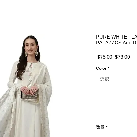
PURE WHITE FL
PALAZZOS And Du
 $75.00 
通
$73.00
セ
常
ー
Color
*
価
ル
格
価
選択
格
数量
*