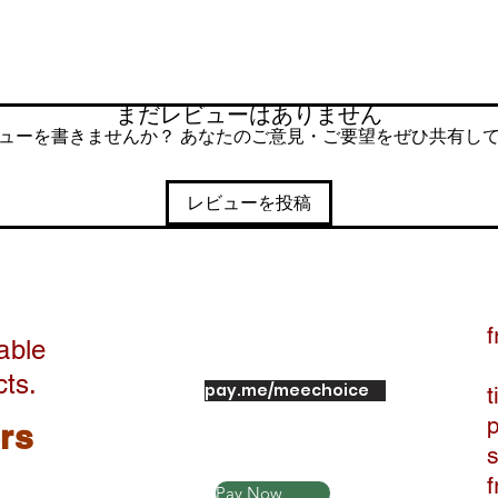
まだレビューはありません
ューを書きませんか？ あなたのご意見・ご要望をぜひ共有し
レビューを投稿
f
able
cts.
pay.me/meechoice
t
ers
Pay Now