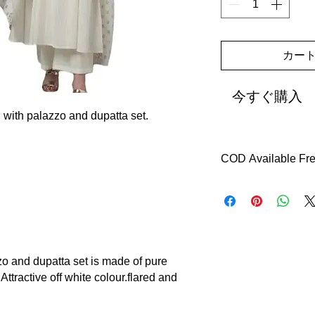
カー
今すぐ購入
 with palazzo and dupatta set.
Delivery with in 7 da
EASY returns with th
refund.
zzo and dupatta set is made of pure
Attractive off white colour.flared and