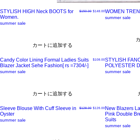
STYLISH HIGH Neck BOOTS for
WOMEN TREN
通常価格
セール価格
$150.00
$148.00
Women.
ク
ク
summer sale
summer sale
イ
イ
カートに追加する
ッ
ッ
Candy Color Lining Formal Ladies Suits
STYLISH FAN
価格
$108.00
ク
ク
Blazer Jacket Sehe Fashion[ rs =7304/-]
POLYESTER 
ク
ク
summer sale
summer sale
ビ
ビ
イ
イ
カートに追加する
ュ
ュ
ッ
ッ
Sleeve Blouse With Cuff Sleeve in
New Blazers La
通常価格
セール価格
$128.00
$126.00
ー
ー
ク
ク
Oyster
Pink Double B
ク
ク
Suits
summer sale
summer sale
ビ
ビ
イ
イ