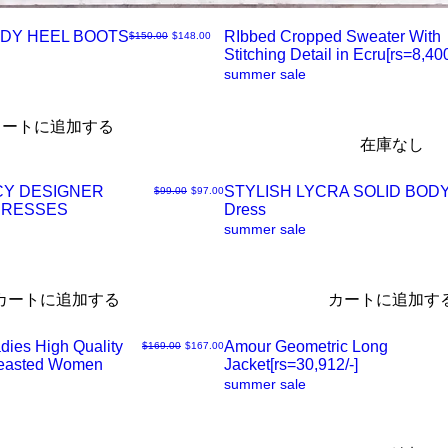
DY HEEL BOOTS
RIbbed Cropped Sweater With
通常価格
セール価格
$150.00
$148.00
Stitching Detail in Ecru[rs=8,400
ク
summer sale
イ
カートに追加する
在庫なし
ッ
CY DESIGNER
STYLISH LYCRA SOLID BO
通常価格
セール価格
$99.00
$97.00
ク
DRESSES
Dress
ク
summer sale
ビ
イ
カートに追加する
カートに追加す
ュ
ッ
dies High Quality
Amour Geometric Long
通常価格
セール価格
$169.00
$167.00
ー
ク
reasted Women
Jacket[rs=30,912/-]
ク
summer sale
ビ
イ