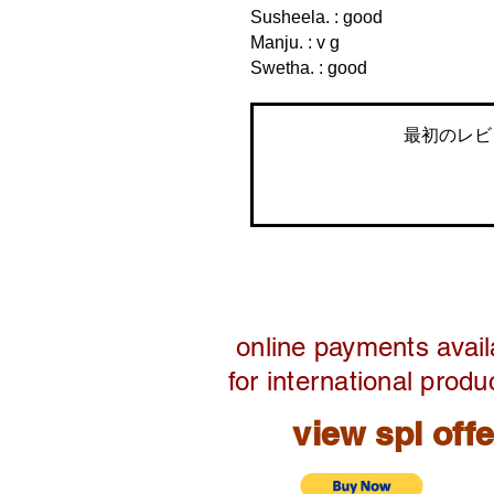
Susheela. : good
Manju. : v g
Swetha. : good
最初のレビ
online payments avail
for international produ
view spl off