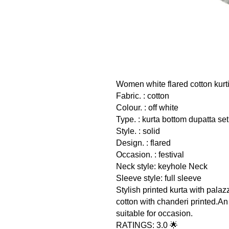
Women white flared cotton kurti
Fabric. : cotton
Colour. : off white
Type. : kurta bottom dupatta set
Style. : solid
Design. : flared
Occasion. : festival
Neck style: keyhole Neck
Sleeve style: full sleeve
Stylish printed kurta with pala
cotton with chanderi printed.An 
suitable for occasion.
RATINGS: 3.0 🌟