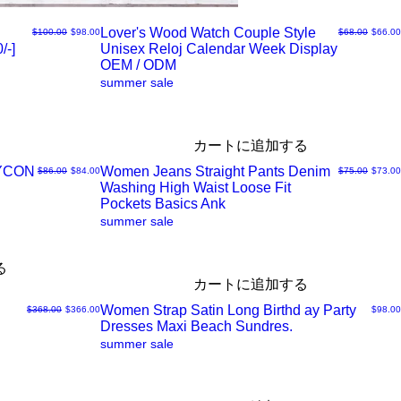
Lover's Wood Watch Couple Style
通常価格
セール価格
通常価格
セール
$100.00
$98.00
$68.00
$66.00
/-]
Unisex Reloj Calendar Week Display
ク
OEM / ODM
summer sale
イ
ッ
カートに追加する
DYCON
Women Jeans Straight Pants Denim
通常価格
セール価格
通常価格
セール
$86.00
$84.00
$75.00
$73.00
ク
Washing High Waist Loose Fit
ク
Pockets Basics Ank
summer sale
ビ
イ
る
ュ
ッ
カートに追加する
Women Strap Satin Long Birthd ay Party
通常価格
セール価格
価格
$368.00
$366.00
$98.00
ー
ク
Dresses Maxi Beach Sundres.
ク
summer sale
ビ
イ