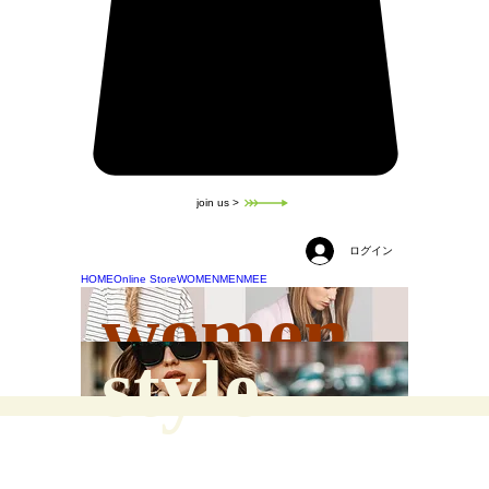
join us >
ログイン
HOME
Online Store
WOMEN
MEN
MEE
women
style