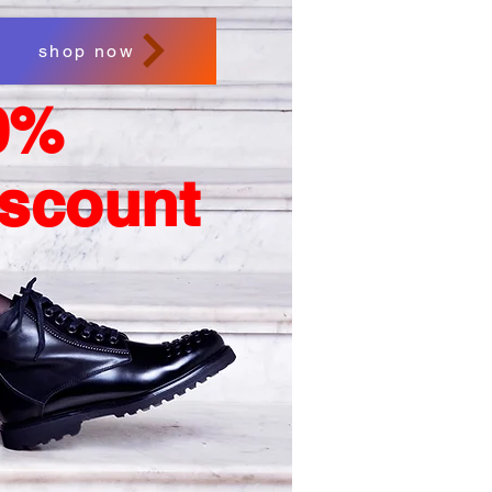
shop now
0%
iscount