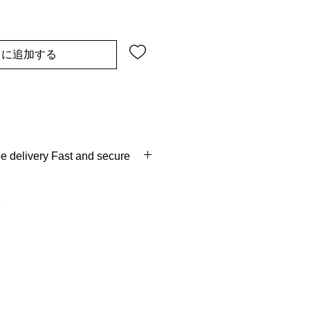
トに追加する
COD Available Free delivery Fast and secure
ys of order
e week, free reverse pick up, full