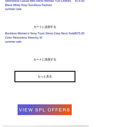
価格
Sleeveless Casual Mini Dress Woman Y2k Clothes
$75.00
Black White Gray Sundress Fashion
summer sale
カートに追加する
価格
Backless Women’s Sexy Tunic Dress Crew Neck Solid
$75.00
Color Sleeveless Stretchy Sl
summer sale
カートに追加する
もっと見る
VIEW SPL OFFERS