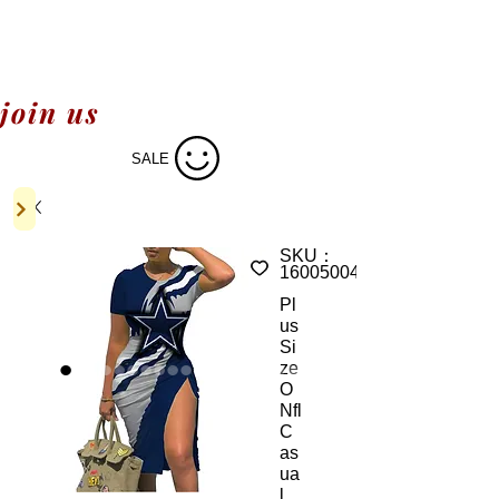
join us
SALE
SKU：
1600500470881
Pl
us
Si
ze
O
Nfl
C
as
ua
l