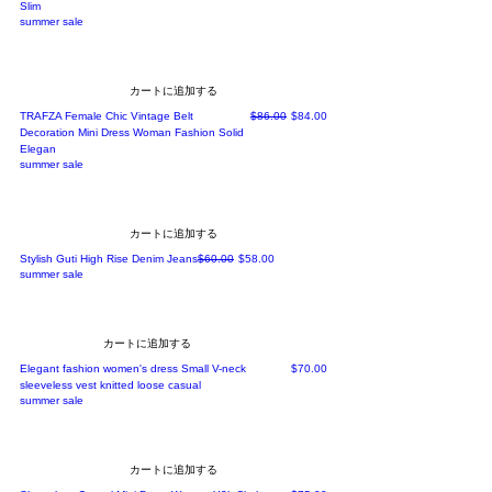
Slim
summer sale
カートに追加する
通常価格
セール価格
TRAFZA Female Chic Vintage Belt
$86.00
$84.00
Decoration Mini Dress Woman Fashion Solid
Elegan
summer sale
カートに追加する
通常価格
セール価格
Stylish Guti High Rise Denim Jeans
$60.00
$58.00
summer sale
カートに追加する
価格
Elegant fashion women's dress Small V-neck
$70.00
sleeveless vest knitted loose casual
summer sale
カートに追加する