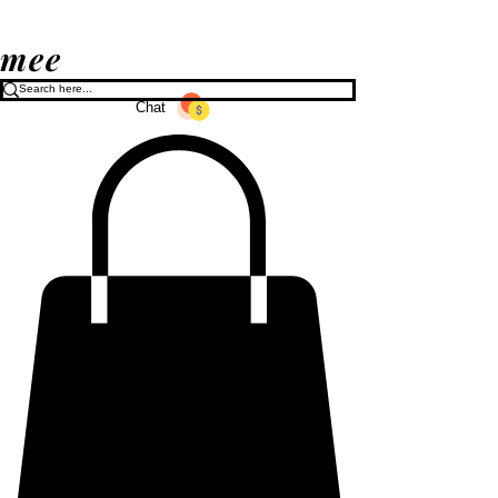
mee
Chat