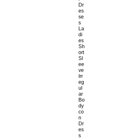
Dr
es
se
s
La
di
es
Sh
ort
Sl
ee
ve
Irr
eg
ul
ar
Bo
dy
co
n
Dr
es
s