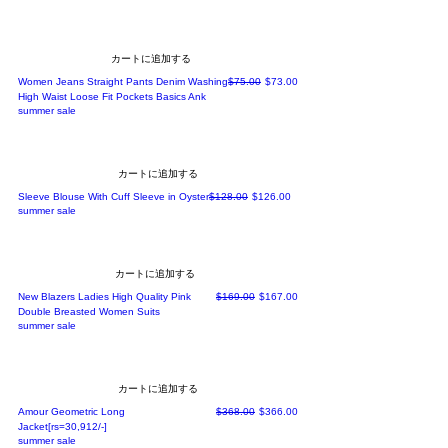
カートに追加する
通常価格
セール価格
Women Jeans Straight Pants Denim Washing
$75.00
$73.00
High Waist Loose Fit Pockets Basics Ank
summer sale
カートに追加する
通常価格
セール価格
Sleeve Blouse With Cuff Sleeve in Oyster
$128.00
$126.00
summer sale
カートに追加する
通常価格
セール価格
New Blazers Ladies High Quality Pink
$169.00
$167.00
Double Breasted Women Suits
summer sale
カートに追加する
通常価格
セール価格
Amour Geometric Long
$368.00
$366.00
Jacket[rs=30,912/-]
summer sale