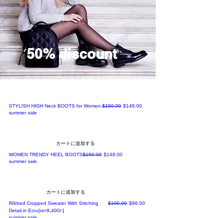
50% discount
通常価格
セール価格
STYLISH HIGH Neck BOOTS for Women.
$150.00
$148.00
summer sale
カートに追加する
通常価格
セール価格
WOMEN TRENDY HEEL BOOTS
$150.00
$148.00
summer sale
カートに追加する
通常価格
セール価格
RIbbed Cropped Sweater With Stitching
$100.00
$98.00
Detail in Ecru[rs=8,400/-]
summer sale