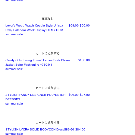
在庫なし
通常価格
セール価格
Lover's Wood Watch Couple Style Unisex
$68.00
$66.00
Reloj Calendar Week Display OEM / ODM
summer sale
カートに追加する
価格
Candy Color Lining Formal Ladies Suits Blazer
$108.00
Jacket Sehe Fashion[ rs =7304/-]
summer sale
カートに追加する
通常価格
セール価格
STYLISH FANCY DESIGNER POLYESTER
$99.00
$97.00
DRESSES
summer sale
カートに追加する
通常価格
セール価格
STYLISH LYCRA SOLID BODYCON Dress
$86.00
$84.00
summer sale