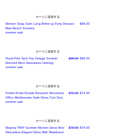
カートに追加する
価格
Women Strap Satin Long Birthd ay Party Dresses
$98.00
Maxi Beach Sundres.
summer sale
カートに追加する
通常価格
セール価格
Floral Print Tank Top Vintage Summer
$98.00
$96.00
Notched Neck Sleeveless Clothing.
summer sale
カートに追加する
通常価格
セール価格
Foridol Khaki Double Breasted Sleeveless
$76.00
$74.00
Office Windbreaker Style Dress Turn Dow
summer sale
カートに追加する
通常価格
セール価格
Nlzgmsj TRAF Summer Women Dress New
$78.00
$76.00
Sleeveless Elegant Dress With Waistband