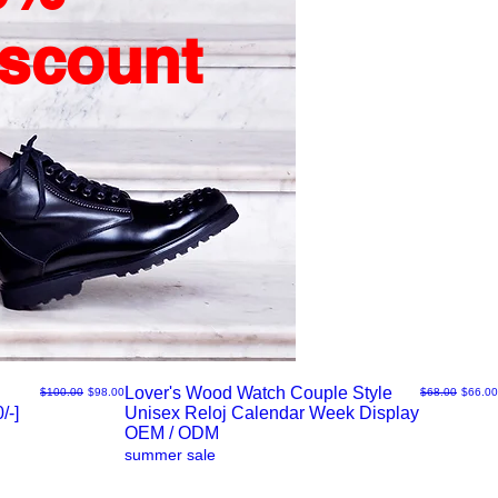
iscount
Lover's Wood Watch Couple Style
通常価格
セール価格
通常価格
セール
$100.00
$98.00
$68.00
$66.00
/-]
Unisex Reloj Calendar Week Display
ク
OEM / ODM
summer sale
イ