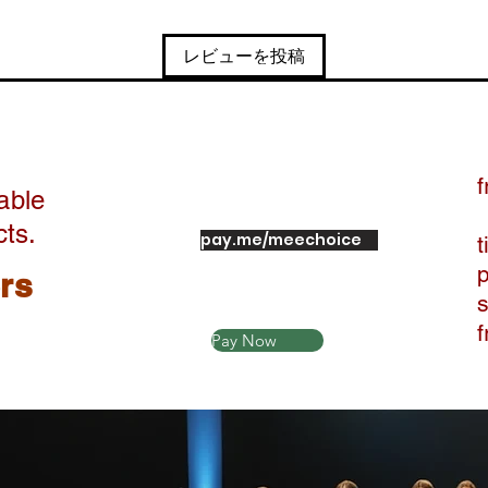
レビューを投稿
f
able
cts.
pay.me/meechoice
t
ers
Pay Now