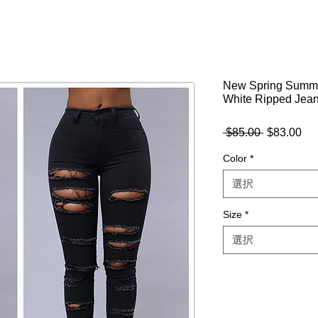
New Spring Summer
White Ripped Jean
 $85.00 
通
$83.00
セ
常
ー
Color
*
価
ル
格
価
選択
格
Size
*
選択