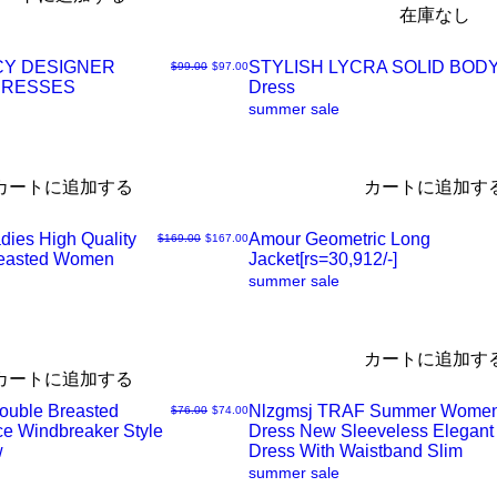
在庫なし
ッ
CY DESIGNER
STYLISH LYCRA SOLID BO
通常価格
セール価格
$99.00
$97.00
ク
DRESSES
Dress
ク
summer sale
ビ
イ
カートに追加する
カートに追加す
ュ
ッ
dies High Quality
Amour Geometric Long
通常価格
セール価格
$169.00
$167.00
ー
ク
reasted Women
Jacket[rs=30,912/-]
ク
summer sale
ビ
イ
カートに追加す
ュ
ッ
カートに追加する
Double Breasted
Nlzgmsj TRAF Summer Wome
通常価格
セール価格
$76.00
$74.00
ー
ク
ce Windbreaker Style
Dress New Sleeveless Elegant
ク
w
Dress With Waistband Slim
summer sale
ビ
イ