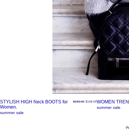
STYLISH HIGH Neck BOOTS for
WOMEN TREN
通常価格
セール価格
$150.00
$148.00
Women.
ク
ク
summer sale
summer sale
イ
イ