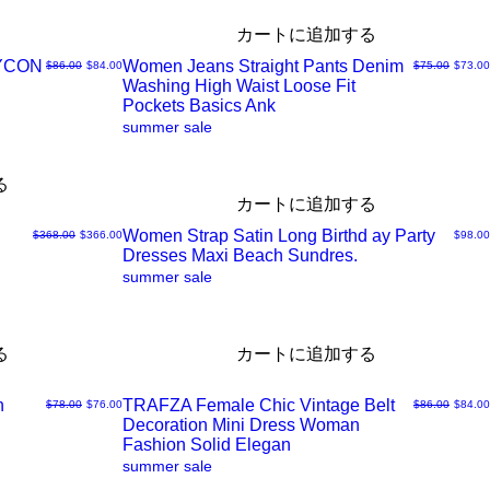
ッ
カートに追加する
DYCON
Women Jeans Straight Pants Denim
通常価格
セール価格
通常価格
セール
$86.00
$84.00
$75.00
$73.00
ク
Washing High Waist Loose Fit
ク
Pockets Basics Ank
summer sale
ビ
イ
る
ュ
ッ
カートに追加する
Women Strap Satin Long Birthd ay Party
通常価格
セール価格
価格
$368.00
$366.00
$98.00
ー
ク
Dresses Maxi Beach Sundres.
ク
summer sale
ビ
イ
る
カートに追加する
ュ
ッ
n
TRAFZA Female Chic Vintage Belt
通常価格
セール価格
通常価格
セール
$78.00
$76.00
$86.00
$84.00
ー
ク
Decoration Mini Dress Woman
ク
Fashion Solid Elegan
summer sale
ビ
イ