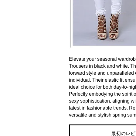
Elevate your seasonal wardrob
Trousers in black and white. T
forward style and unparalleled c
individual. Their elastic fit e
ideal choice for both day-to-nig
Perfectly embodying the spirit 
sexy sophistication, aligning w
latest in fashionable trends. Re
versatile and stylish spring su
最初のレビ