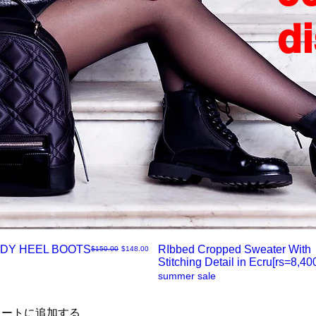
d
DY HEEL BOOTS
RIbbed Cropped Sweater With
通常価格
セール価格
$150.00
$148.00
Stitching Detail in Ecru[rs=8,400
ク
summer sale
イ
カートに追加する