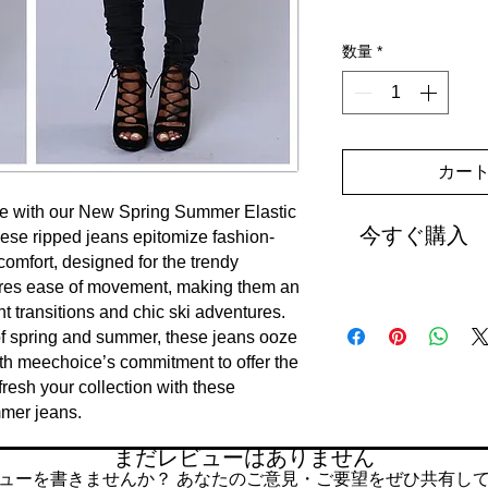
数量
*
カー
e with our New Spring Summer Elastic 
今すぐ購入
hese ripped jeans epitomize fashion-
omfort, designed for the trendy 
nsures ease of movement, making them an 
ht transitions and chic ski adventures. 
of spring and summer, these jeans ooze 
ith meechoice’s commitment to offer the 
fresh your collection with these 
mmer jeans.
まだレビューはありません
ューを書きませんか？ あなたのご意見・ご要望をぜひ共有し