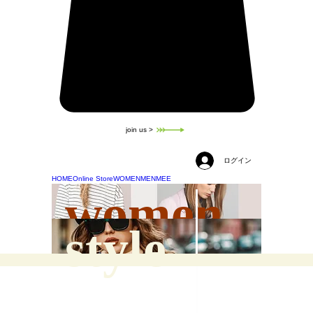
join us >
ログイン
HOME
Online Store
WOMEN
MEN
MEE
women
style