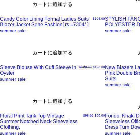
カートに追加する
ッ
ッ
Candy Color Lining Formal Ladies Suits
STYLISH FAN
価格
$108.00
ク
ク
Blazer Jacket Sehe Fashion[ rs =7304/-]
POLYESTER 
ク
ク
summer sale
summer sale
ビ
ビ
イ
イ
カートに追加する
ュ
ュ
ッ
ッ
Sleeve Blouse With Cuff Sleeve in
New Blazers La
通常価格
セール価格
$128.00
$126.00
ー
ー
ク
ク
Oyster
Pink Double B
ク
ク
Suits
summer sale
summer sale
ビ
ビ
イ
イ
カートに追加する
ュ
ュ
ッ
ッ
Floral Print Tank Top Vintage
Foridol Khaki 
通常価格
セール価格
$98.00
$96.00
ー
ー
ク
ク
Summer Notched Neck Sleeveless
Sleeveless Offi
ク
ク
Clothing.
Dress Turn Do
summer sale
summer sale
ビ
ビ
イ
イ