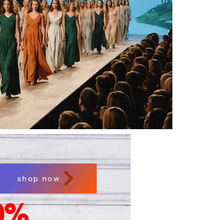
shop now
0%