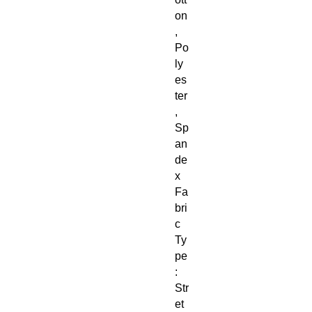
on
, 
Po
ly
es
ter
, 
Sp
an
de
x
Fa
bri
c 
Ty
pe
: 
Str
et