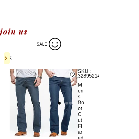
join us
SALE
SKU：
32895214342
M
en
s
Bo
ot
C
ut
Fl
ar
ed