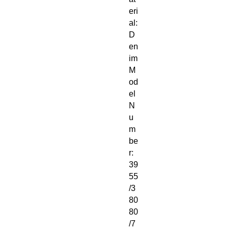
eri
al: 
D
en
im
M
od
el 
N
u
m
be
r: 
39
55
/3
80
80
/7