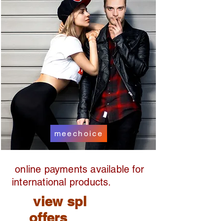
meechoice
online payments available for
international products.
view spl
offers