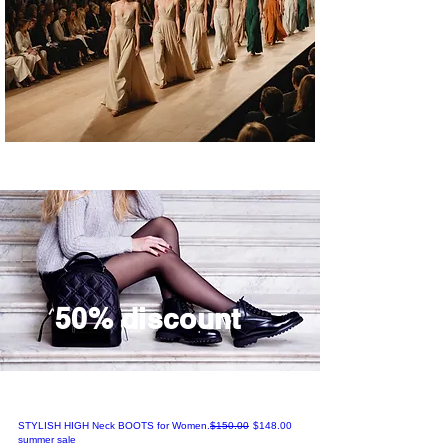
50% discount
通常価格
セール価格
STYLISH HIGH Neck BOOTS for Women.
$150.00
$148.00
summer sale