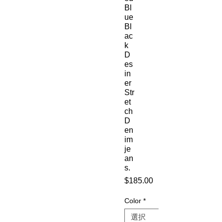
Bl
ue
Bl
ac
k
D
es
in
er
Str
et
ch
D
en
im
je
an
s.
$185.00
価
格
Color
*