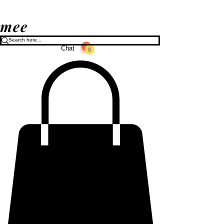
mee
Chat