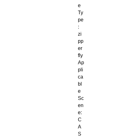
e 
Ty
pe
: 
zi
pp
er 
fly
Ap
pli
ca
bl
e 
Sc
en
e: 
C
A
S