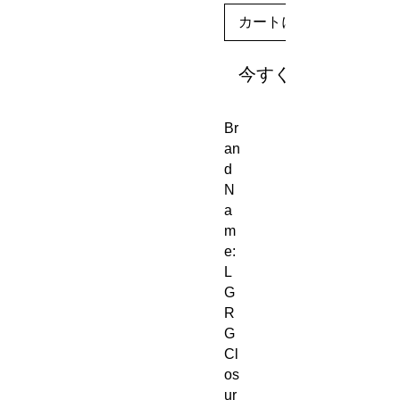
カートに追加する
今すぐ購入
Br
an
d 
N
a
m
e: 
L
G
R
G
Cl
os
ur