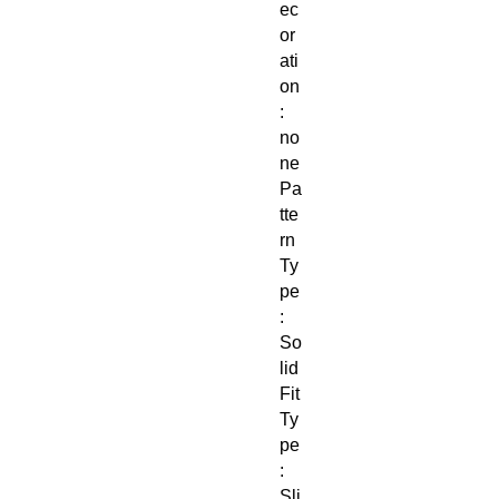
ec
or
ati
on
: 
no
ne
Pa
tte
rn 
Ty
pe
: 
So
lid
Fit 
Ty
pe
: 
Sli