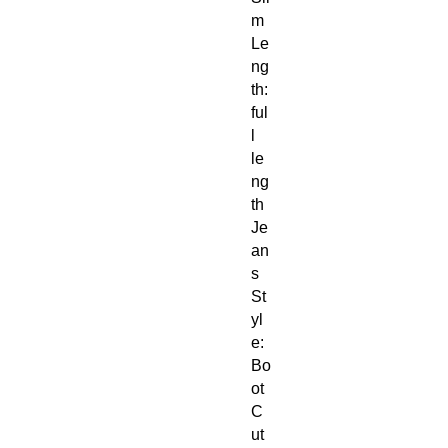
m
Le
ng
th: 
ful
l 
le
ng
th
Je
an
s 
St
yl
e: 
Bo
ot 
C
ut