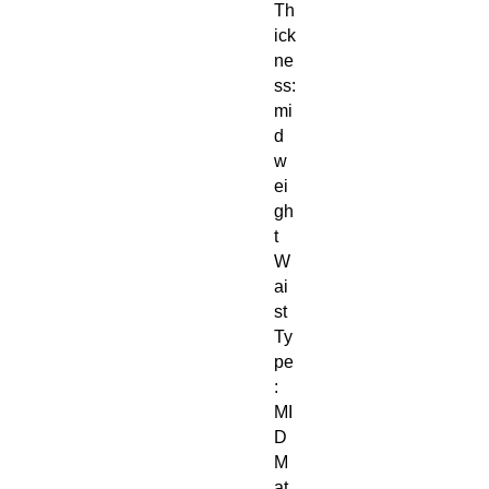
Th
ick
ne
ss: 
mi
d
w
ei
gh
t
W
ai
st 
Ty
pe
: 
MI
D
M
at