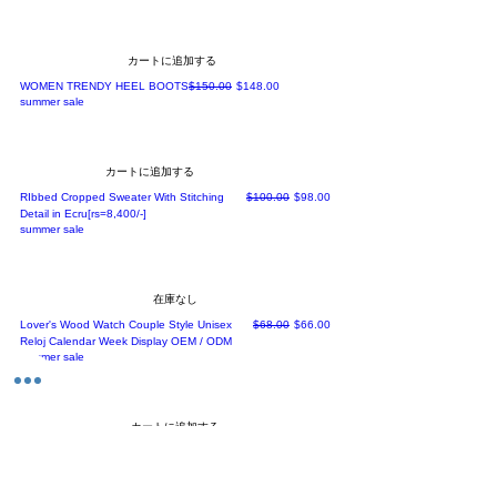
カートに追加する
通常価格
セール価格
WOMEN TRENDY HEEL BOOTS
$150.00
$148.00
summer sale
カートに追加する
通常価格
セール価格
RIbbed Cropped Sweater With Stitching
$100.00
$98.00
Detail in Ecru[rs=8,400/-]
summer sale
在庫なし
通常価格
セール価格
Lover's Wood Watch Couple Style Unisex
$68.00
$66.00
Reloj Calendar Week Display OEM / ODM
summer sale
カートに追加する
価格
Candy Color Lining Formal Ladies Suits Blazer
$108.00
Jacket Sehe Fashion[ rs =7304/-]
summer sale