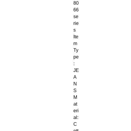
80
66 
se
rie
s
Ite
m 
Ty
pe
: 
JE
A
N
S
M
at
eri
al: 
C
ott