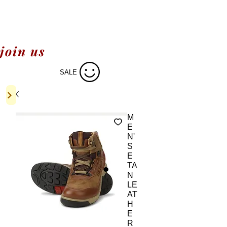
join us
SALE
M
E
N'
S
E
TA
N
LE
AT
H
E
R