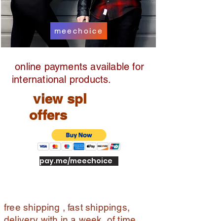
ry
Off
meechoice
er
s:
sh
online payments available for
op
pin
international products.
g
view spl
ins
ur
offers
an
ce
/
SP
pay.me/meechoice
L
gift
s
free shipping , fast shippings,
delivery with in a week of time ,