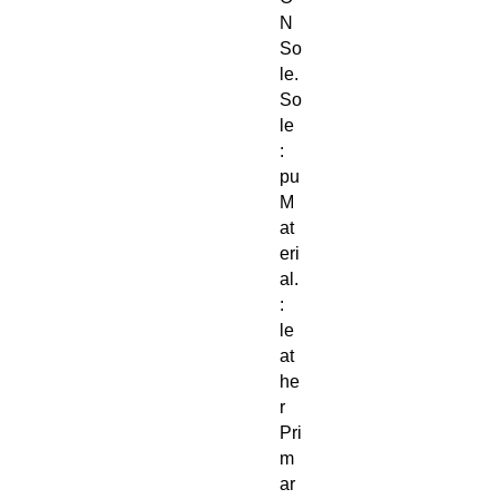
N
So
le.
So
le
:
pu
M
at
eri
al.
:
le
at
he
r
Pri
m
ar