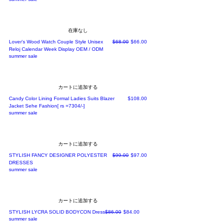
在庫なし
通常価格
セール価格
Lover's Wood Watch Couple Style Unisex
$68.00
$66.00
Reloj Calendar Week Display OEM / ODM
summer sale
カートに追加する
価格
Candy Color Lining Formal Ladies Suits Blazer
$108.00
Jacket Sehe Fashion[ rs =7304/-]
summer sale
カートに追加する
通常価格
セール価格
STYLISH FANCY DESIGNER POLYESTER
$99.00
$97.00
DRESSES
summer sale
カートに追加する
通常価格
セール価格
STYLISH LYCRA SOLID BODYCON Dress
$86.00
$84.00
summer sale