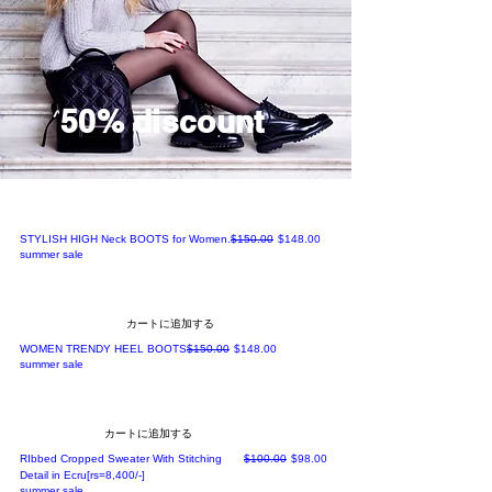
50% discount
通常価格
セール価格
STYLISH HIGH Neck BOOTS for Women.
$150.00
$148.00
summer sale
カートに追加する
通常価格
セール価格
WOMEN TRENDY HEEL BOOTS
$150.00
$148.00
summer sale
カートに追加する
通常価格
セール価格
RIbbed Cropped Sweater With Stitching
$100.00
$98.00
Detail in Ecru[rs=8,400/-]
summer sale