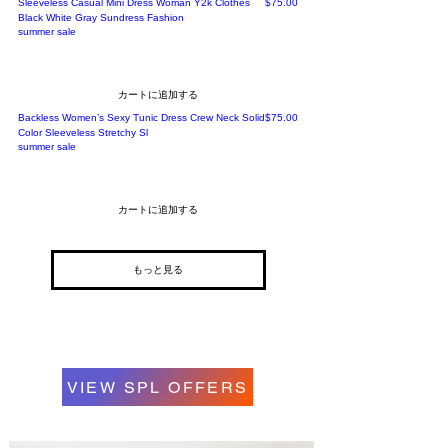
価格
Sleeveless Casual Mini Dress Woman Y2k Clothes
$75.00
Black White Gray Sundress Fashion
summer sale
カートに追加する
価格
Backless Women’s Sexy Tunic Dress Crew Neck Solid
$75.00
Color Sleeveless Stretchy Sl
summer sale
カートに追加する
もっと見る
VIEW SPL OFFERS