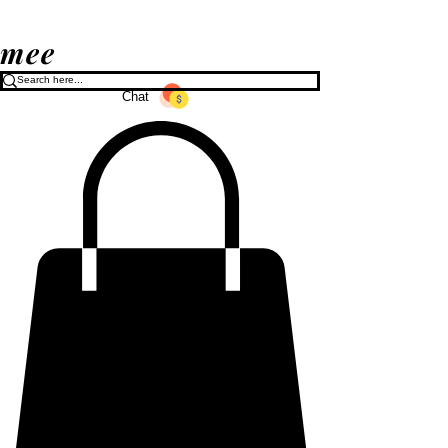
mee
Chat