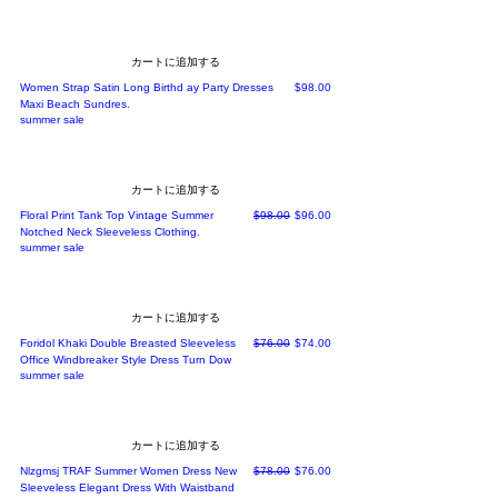
カートに追加する
価格
Women Strap Satin Long Birthd ay Party Dresses
$98.00
Maxi Beach Sundres.
summer sale
カートに追加する
通常価格
セール価格
Floral Print Tank Top Vintage Summer
$98.00
$96.00
Notched Neck Sleeveless Clothing.
summer sale
カートに追加する
通常価格
セール価格
Foridol Khaki Double Breasted Sleeveless
$76.00
$74.00
Office Windbreaker Style Dress Turn Dow
summer sale
カートに追加する
通常価格
セール価格
Nlzgmsj TRAF Summer Women Dress New
$78.00
$76.00
Sleeveless Elegant Dress With Waistband