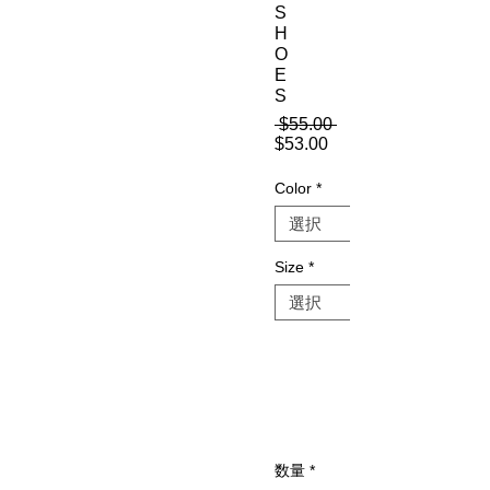
S
H
O
E
S
 $55.00 
通
$53.00
セ
常
ー
価
Color
*
ル
格
価
格
Size
*
数量
*