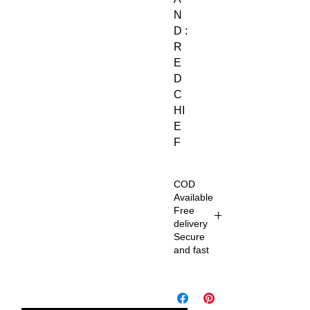
N
D :
R
E
D
C
HI
E
F
COD
Available
Free
delivery
Secure
and fast
De
liv
er