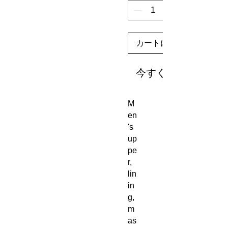
カートに追加する
今すぐ購入
M
en
's
up
pe
r,
lin
in
g,
m
as