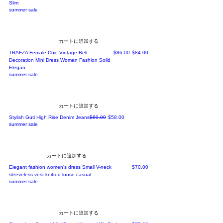
Slim
summer sale
カートに追加する
通常価格
セール価格
TRAFZA Female Chic Vintage Belt
$86.00
$84.00
Decoration Mini Dress Woman Fashion Solid
Elegan
summer sale
カートに追加する
通常価格
セール価格
Stylish Guti High Rise Denim Jeans
$60.00
$58.00
summer sale
カートに追加する
価格
Elegant fashion women's dress Small V-neck
$70.00
sleeveless vest knitted loose casual
summer sale
カートに追加する