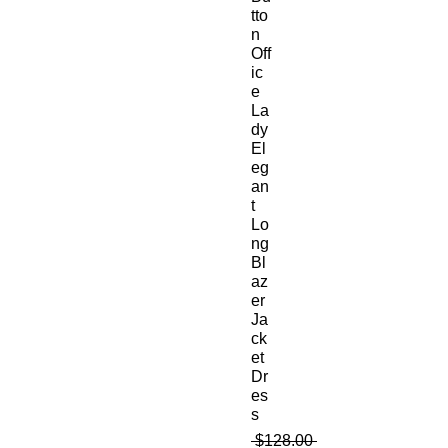
tto
n
Off
ic
e
La
dy
El
eg
an
t
Lo
ng
Bl
az
er
Ja
ck
et
Dr
es
s
 $128.00 
通