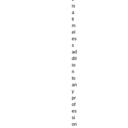
is
a
ti
m
el
es
s
ad
dit
io
n
to
an
y
pr
of
es
si
on