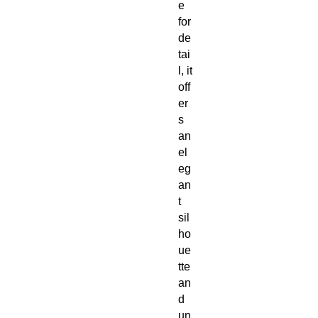
e
for
de
tai
l, it
off
er
s
an
el
eg
an
t
sil
ho
ue
tte
an
d
un