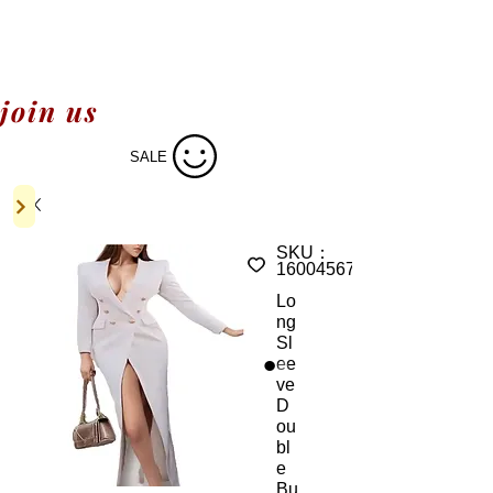
join us
SALE
SKU：
1600456756386
Lo
ng
Sl
ee
ve
D
ou
bl
e
Bu