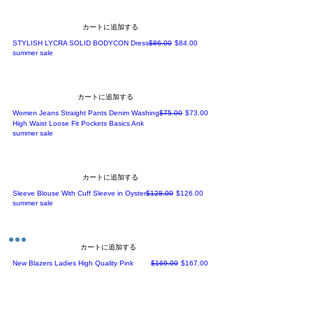
カートに追加する
通常価格
セール価格
STYLISH LYCRA SOLID BODYCON Dress
$86.00
$84.00
summer sale
カートに追加する
通常価格
セール価格
Women Jeans Straight Pants Denim Washing
$75.00
$73.00
High Waist Loose Fit Pockets Basics Ank
summer sale
カートに追加する
通常価格
セール価格
Sleeve Blouse With Cuff Sleeve in Oyster
$128.00
$126.00
summer sale
カートに追加する
通常価格
セール価格
New Blazers Ladies High Quality Pink
$169.00
$167.00
Double Breasted Women Suits
summer sale