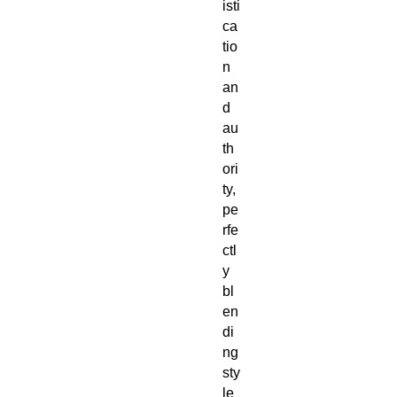
isti
ca
tio
n
an
d
au
th
ori
ty,
pe
rfe
ctl
y
bl
en
di
ng
sty
le