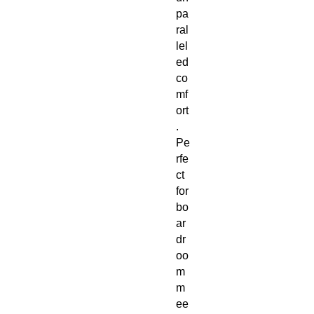
pa
ral
lel
ed
co
mf
ort
.
Pe
rfe
ct
for
bo
ar
dr
oo
m
m
ee