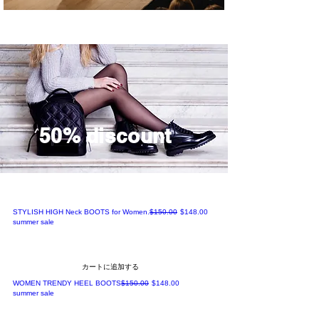
50% discount
通常価格
セール価格
STYLISH HIGH Neck BOOTS for Women.
$150.00
$148.00
summer sale
カートに追加する
通常価格
セール価格
WOMEN TRENDY HEEL BOOTS
$150.00
$148.00
summer sale