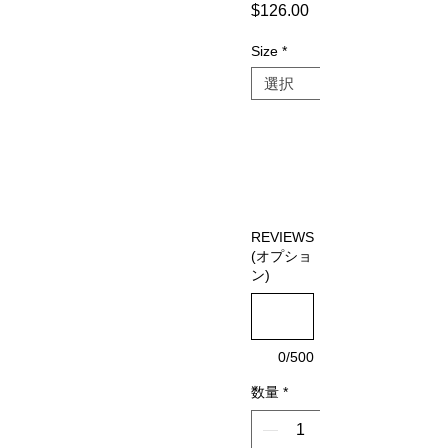
$126.00
セ
常
ー
価
Size
*
ル
格
価
格
REVIEWS
(オプショ
ン)
0/500
数量
*