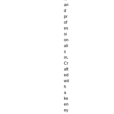
an
d
pr
of
es
si
on
ali
s
m.
Cr
aft
ed
wit
h
a
ke
en
ey