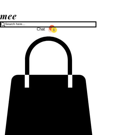
mee
Chat