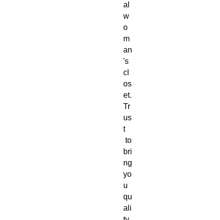
al
w
o
m
an
's
cl
os
et.
Tr
us
t
to
bri
ng
yo
u
qu
ali
ty