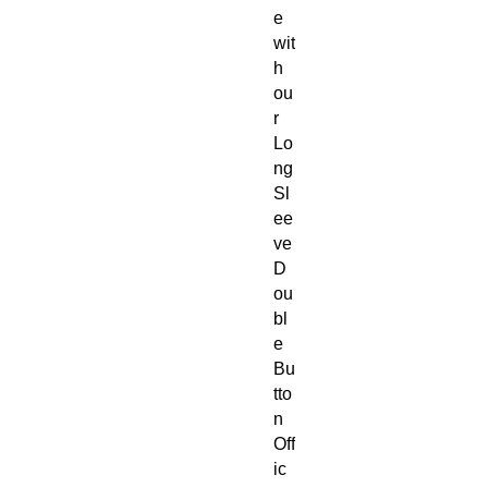
e
wit
h
ou
r
Lo
ng
Sl
ee
ve
D
ou
bl
e
Bu
tto
n
Off
ic