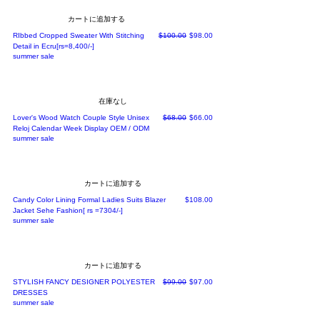
カートに追加する
通常価格
セール価格
RIbbed Cropped Sweater With Stitching
$100.00
$98.00
Detail in Ecru[rs=8,400/-]
summer sale
在庫なし
通常価格
セール価格
Lover's Wood Watch Couple Style Unisex
$68.00
$66.00
Reloj Calendar Week Display OEM / ODM
summer sale
カートに追加する
価格
Candy Color Lining Formal Ladies Suits Blazer
$108.00
Jacket Sehe Fashion[ rs =7304/-]
summer sale
カートに追加する
通常価格
セール価格
STYLISH FANCY DESIGNER POLYESTER
$99.00
$97.00
DRESSES
summer sale