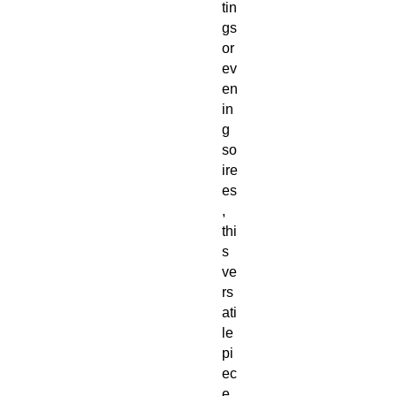
tin
gs
or
ev
en
in
g
so
ire
es
,
thi
s
ve
rs
ati
le
pi
ec
e