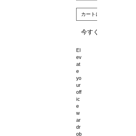
カートに追加する
今すぐ購入
El
ev
at
e
yo
ur
off
ic
e
w
ar
dr
ob