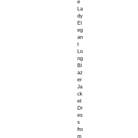
e
La
dy
El
eg
an
t
Lo
ng
Bl
az
er
Ja
ck
et
Dr
es
s
fro
m