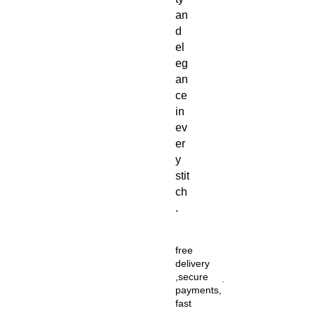
an
d
el
eg
an
ce
in
ev
er
y
stit
ch
.
free
delivery
,secure
payments,
fast