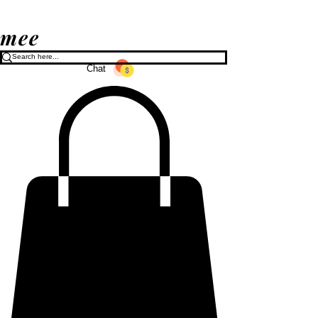
mee
Chat