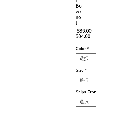
l
Bo
wk
no
t
 $86.00 
通
$84.00
セ
常
ー
価
Color
*
ル
格
価
格
Size
*
Ships From