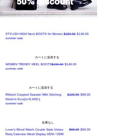
50% discount
通常価格
セール価格
STYLISH HIGH Neck BOOTS for Women.
$150.00
$148.00
summer sale
カートに追加する
通常価格
セール価格
WOMEN TRENDY HEEL BOOTS
$150.00
$148.00
summer sale
カートに追加する
通常価格
セール価格
RIbbed Cropped Sweater With Stitching
$100.00
$98.00
Detail in Ecru[rs=8,400/-]
summer sale
在庫なし
通常価格
セール価格
Lover's Wood Watch Couple Style Unisex
$68.00
$66.00
Reloj Calendar Week Display OEM / ODM