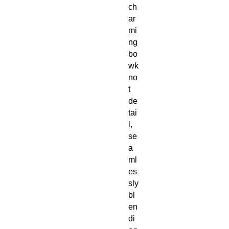
ch
ar
mi
ng 
bo
wk
no
t 
de
tai
l, 
se
a
ml
es
sly 
bl
en
di