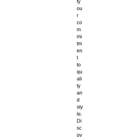
fy 
ou
r 
co
m
mi
tm
en
t 
to 
qu
ali
ty 
an
d 
sty
le. 
Di
sc
ov