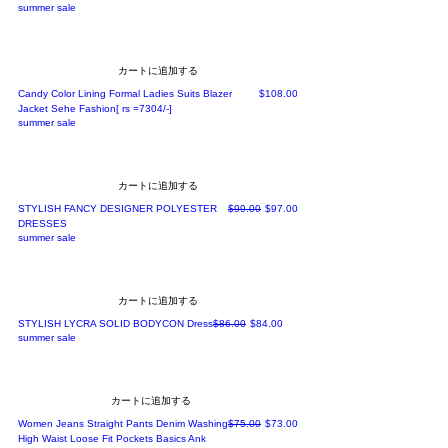
summer sale
カートに追加する
価格
Candy Color Lining Formal Ladies Suits Blazer
$108.00
Jacket Sehe Fashion[ rs =7304/-]
summer sale
カートに追加する
通常価格
セール価格
STYLISH FANCY DESIGNER POLYESTER
$99.00
$97.00
DRESSES
summer sale
カートに追加する
通常価格
セール価格
STYLISH LYCRA SOLID BODYCON Dress
$86.00
$84.00
summer sale
カートに追加する
通常価格
セール価格
Women Jeans Straight Pants Denim Washing
$75.00
$73.00
High Waist Loose Fit Pockets Basics Ank