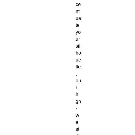
ce
nt
ua
te 
yo
ur 
sil
ho
ue
tte
, 
ou
r 
hi
gh
-
w
ai
st 