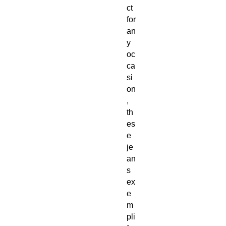
ct 
for 
an
y 
oc
ca
si
on
, 
th
es
e 
je
an
s 
ex
e
m
pli