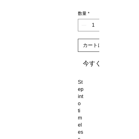
数量
*
カートに追加する
今すぐ購入
St
ep 
int
o 
ti
m
el
es