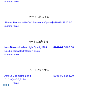
summer sale
カートに追加する
通常価格
セール価格
Sleeve Blouse With Cuff Sleeve in Oyster
$128.00
$126.00
summer sale
カートに追加する
通常価格
セール価格
New Blazers Ladies High Quality Pink
$169.00
$167.00
Double Breasted Women Suits
summer sale
カートに追加する
通常価格
セール価格
Amour Geometric Long
$368.00
$366.00
Jacket[rs=30,912/-]
summer sale
カートに追加する
価格
Women Strap Satin Long Birthd ay Party Dresses
$98.00
Maxi Beach Sundres.