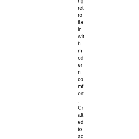
ng 
ret
ro 
fla
ir 
wit
h 
m
od
er
n 
co
mf
ort
. 
Cr
aft
ed 
to 
ac