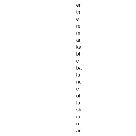
er 
th
e 
re
m
ar
ka
bl
e 
ba
la
nc
e 
of 
fa
sh
io
n 
an