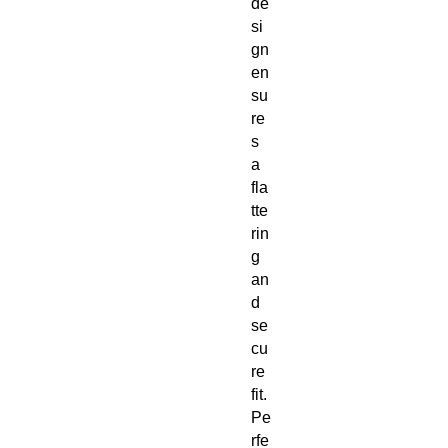
de
si
gn 
en
su
re
s 
a 
fla
tte
rin
g 
an
d 
se
cu
re 
fit. 
Pe
rfe