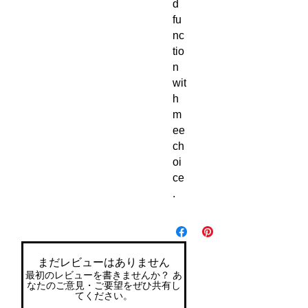
d 
fu
nc
tio
n 
wit
h 
m
ee
ch
oi
ce
.
まだレビューはありません
最初のレビューを書きませんか？ あ
なたのご意見・ご要望をぜひ共有し
てください。