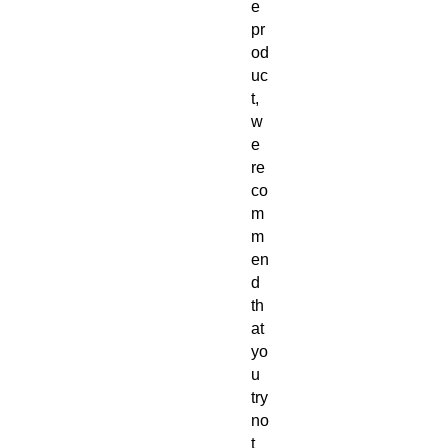
e
pr
od
uc
t,
w
e
re
co
m
m
en
d
th
at
yo
u
try
no
t