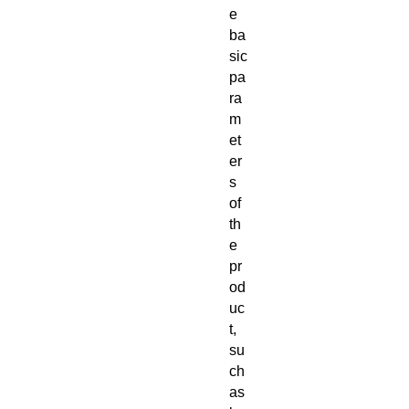
e
ba
sic
pa
ra
m
et
er
s
of
th
e
pr
od
uc
t,
su
ch
as