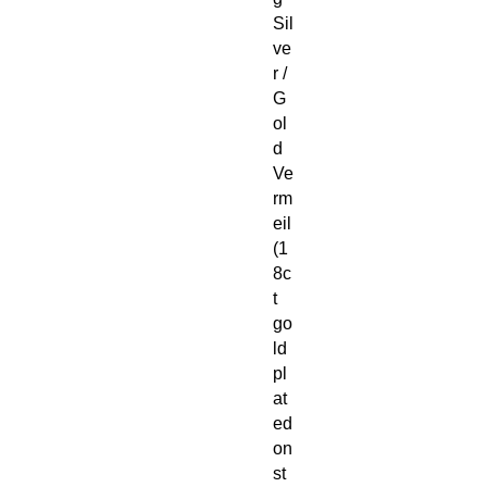
Sil
ve
r /
G
ol
d
Ve
rm
eil
(1
8c
t
go
ld
pl
at
ed
on
st