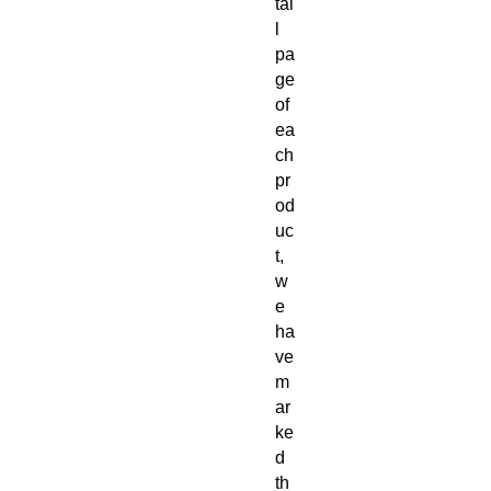
tai
l
pa
ge
of
ea
ch
pr
od
uc
t,
w
e
ha
ve
m
ar
ke
d
th