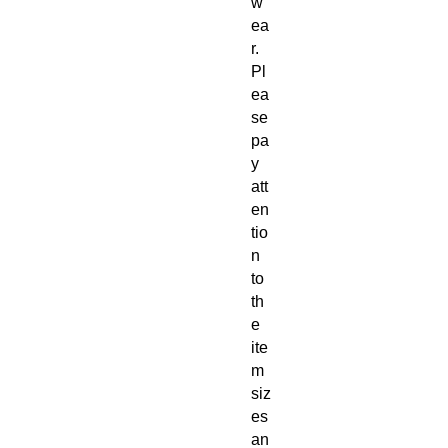
w
ea
r.
Pl
ea
se
pa
y
att
en
tio
n
to
th
e
ite
m
siz
es
an