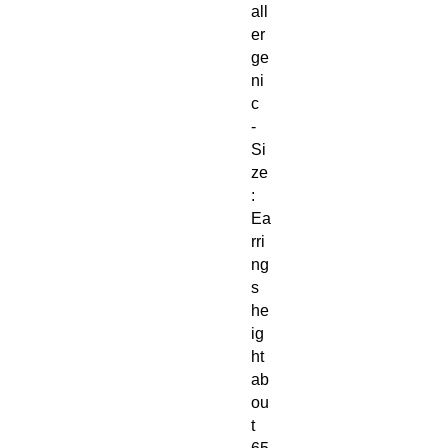
all
er
ge
ni
c
-
Si
ze
:
Ea
rri
ng
s
he
ig
ht
ab
ou
t