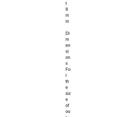
t
8
m
m
Di
m
en
si
on
s
Fo
r
th
e
siz
e
of
ou