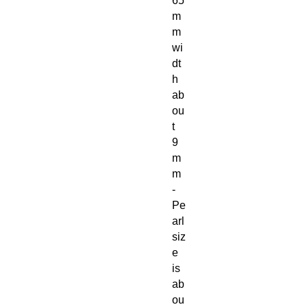
65
m
m
wi
dt
h
ab
ou
t
9
m
m
-
Pe
arl
siz
e
is
ab
ou