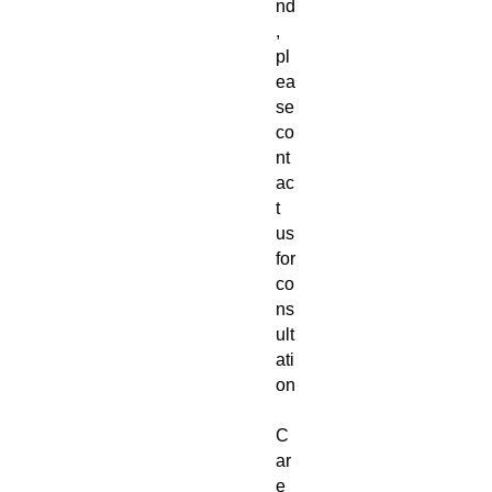
nd
,
pl
ea
se
co
nt
ac
t
us
for
co
ns
ult
ati
on
C
ar
e