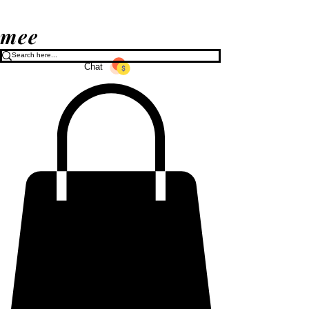
mee
Chat