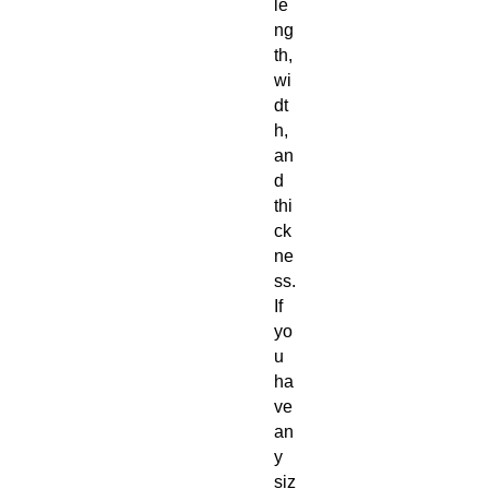
le
ng
th,
wi
dt
h,
an
d
thi
ck
ne
ss.
If
yo
u
ha
ve
an
y
siz