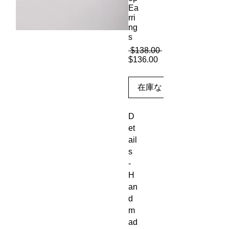
Ea
rri
ng
s
 $138.00 
通
$136.00
セ
常
ー
価
ル
格
在庫なし
価
格
D
et
ail
s
-
H
an
d
m
ad