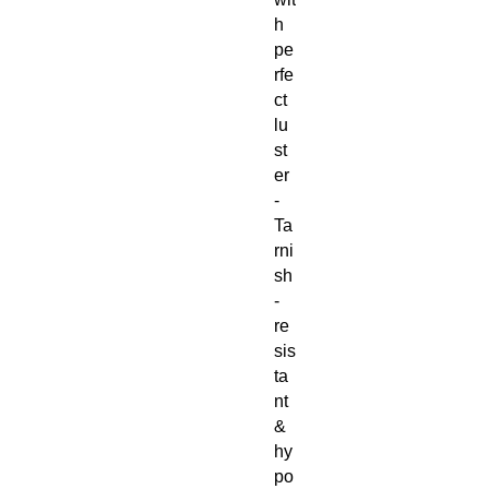
h
pe
rfe
ct
lu
st
er
-
Ta
rni
sh
-
re
sis
ta
nt
&
hy
po