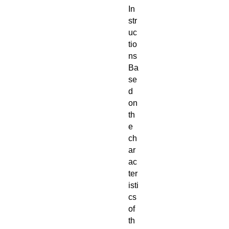
In
str
uc
tio
ns
Ba
se
d
on
th
e
ch
ar
ac
ter
isti
cs
of
th