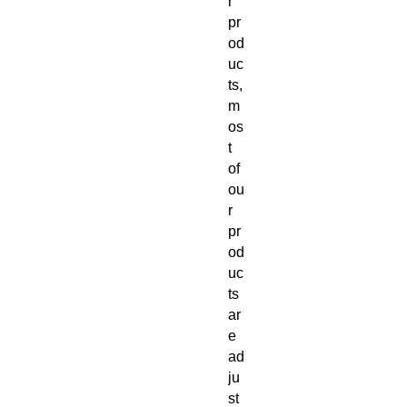
r
pr
od
uc
ts,
m
os
t
of
ou
r
pr
od
uc
ts
ar
e
ad
ju
st