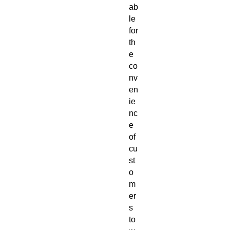
ab
le
for
th
e
co
nv
en
ie
nc
e
of
cu
st
o
m
er
s
to