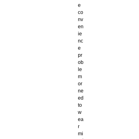
e
co
nv
en
ie
nc
e
pr
ob
le
m
or
ne
ed
to
w
ea
r
mi