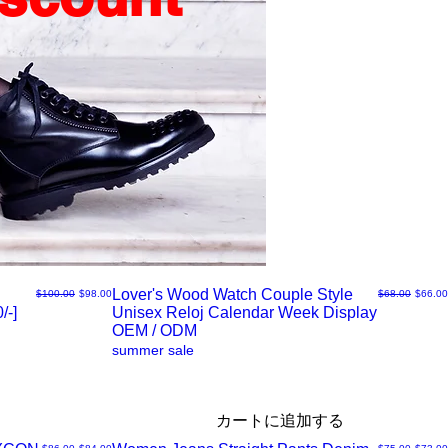
Lover's Wood Watch Couple Style
通常価格
セール価格
通常価格
セール
$100.00
$98.00
$68.00
$66.00
/-]
Unisex Reloj Calendar Week Display
ク
OEM / ODM
summer sale
イ
ッ
カートに追加する
通常価格
セール価格
通常価格
セール