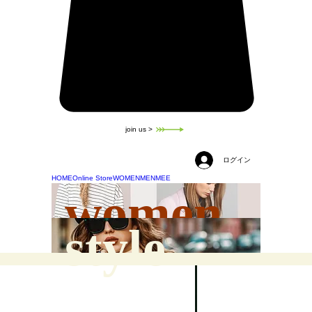
join us >
ログイン
HOME
Online Store
WOMEN
MEN
MEE
women
style