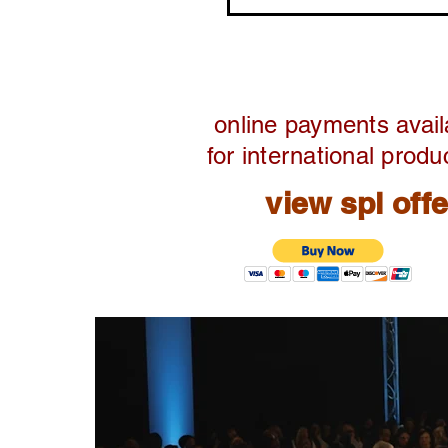
online payments avail
for international produ
view spl off