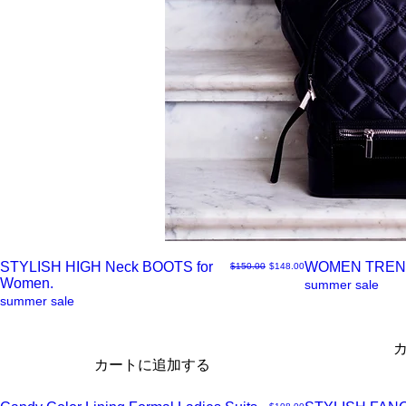
STYLISH HIGH Neck BOOTS for
WOMEN TREN
通常価格
セール価格
$150.00
$148.00
Women.
ク
ク
summer sale
summer sale
イ
イ
カートに追加する
ッ
ッ
価格