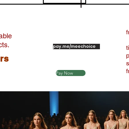
f
able
cts.
pay.me/meechoice
t
ers
Pay Now