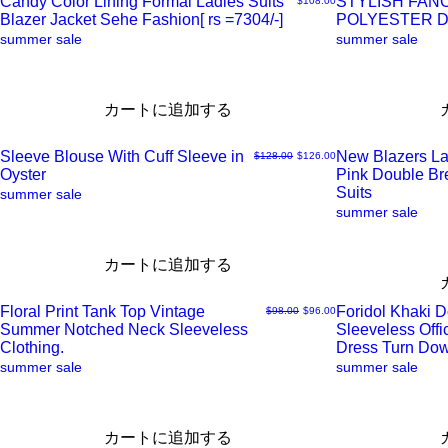
Candy Color Lining Formal Ladies Suits
STYLISH FAN
$108.00
ク
ク
Blazer Jacket Sehe Fashion[ rs =7304/-]
POLYESTER 
ク
ク
summer sale
summer sale
ビ
ビ
イ
イ
カートに追加する
ュ
ュ
ッ
ッ
Sleeve Blouse With Cuff Sleeve in
New Blazers La
通常価格
セール価格
$128.00
$126.00
ー
ー
ク
ク
Oyster
Pink Double B
ク
ク
Suits
summer sale
summer sale
ビ
ビ
イ
イ
カートに追加する
ュ
ュ
ッ
ッ
Floral Print Tank Top Vintage
Foridol Khaki 
通常価格
セール価格
$98.00
$96.00
ー
ー
ク
ク
Summer Notched Neck Sleeveless
Sleeveless Offi
ク
ク
Clothing.
Dress Turn Do
summer sale
summer sale
ビ
ビ
イ
イ
ュ
ュ
ッ
ッ
カートに追加する