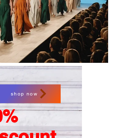
shop now
0%
iscount