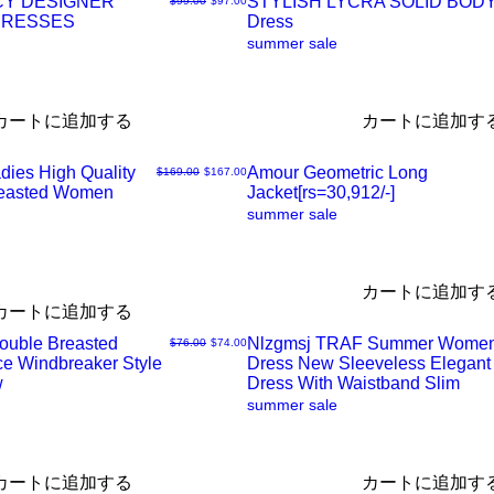
CY DESIGNER
STYLISH LYCRA SOLID BO
$99.00
$97.00
ク
DRESSES
Dress
ク
summer sale
ビ
イ
カートに追加する
カートに追加す
ュ
ッ
dies High Quality
Amour Geometric Long
通常価格
セール価格
$169.00
$167.00
ー
ク
reasted Women
Jacket[rs=30,912/-]
ク
summer sale
ビ
イ
カートに追加す
ュ
ッ
カートに追加する
Double Breasted
Nlzgmsj TRAF Summer Wome
通常価格
セール価格
$76.00
$74.00
ー
ク
ce Windbreaker Style
Dress New Sleeveless Elegant
ク
w
Dress With Waistband Slim
summer sale
ビ
イ
ュ
ッ
カートに追加する
カートに追加す