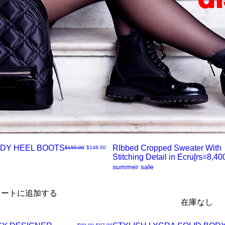
DY HEEL BOOTS
RIbbed Cropped Sweater With
通常価格
セール価格
$150.00
$148.00
Stitching Detail in Ecru[rs=8,400
ク
summer sale
イ
カートに追加する
在庫なし
ッ
通常価格
セール価格