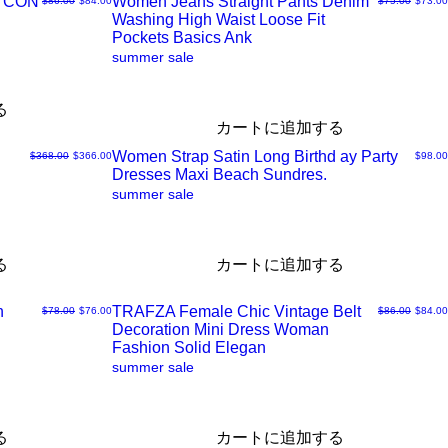
DYCON
Women Jeans Straight Pants Denim
$86.00
$84.00
$75.00
$73.00
ク
Washing High Waist Loose Fit
ク
Pockets Basics Ank
summer sale
ビ
イ
る
ュ
ッ
カートに追加する
Women Strap Satin Long Birthd ay Party
通常価格
セール価格
価格
$368.00
$366.00
$98.00
ー
ク
Dresses Maxi Beach Sundres.
ク
summer sale
ビ
イ
る
カートに追加する
ュ
ッ
n
TRAFZA Female Chic Vintage Belt
通常価格
セール価格
通常価格
セール
$78.00
$76.00
$86.00
$84.00
ー
ク
Decoration Mini Dress Woman
ク
Fashion Solid Elegan
summer sale
ビ
イ
ュ
ッ
る
カートに追加する