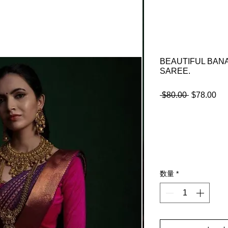
BEAUTIFUL BANA
SAREE.
 $80.00 
通
$78.00
セ
常
ー
価
ル
格
価
格
数量
*