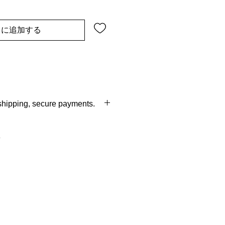
トに追加する
 shipping, secure payments.
ry with in 7--14 days of time, easy
ys policy.shipping from
gs.