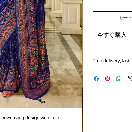
カー
今すぐ購入
Free delivery, fast
Free shipping, delive
returns with in 14 da
international shippin
iri weaving design with full of
.