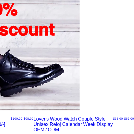
0%
iscount
Lover's Wood Watch Couple Style
通常価格
セール価格
通常価格
セール
$100.00
$98.00
$68.00
$66.00
/-]
Unisex Reloj Calendar Week Display
ク
OEM / ODM