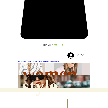
join us >
ログイン
HOME
Online Store
WOMEN
MEN
MEE
women
style