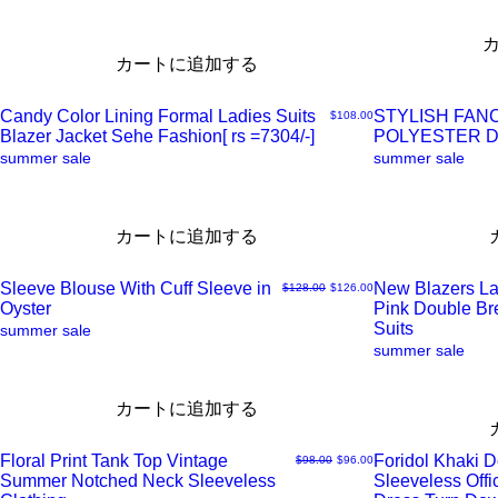
イ
イ
カートに追加する
ッ
ッ
Candy Color Lining Formal Ladies Suits
STYLISH FAN
価格
$108.00
ク
ク
Blazer Jacket Sehe Fashion[ rs =7304/-]
POLYESTER 
ク
ク
summer sale
summer sale
ビ
ビ
イ
イ
カートに追加する
ュ
ュ
ッ
ッ
Sleeve Blouse With Cuff Sleeve in
New Blazers La
通常価格
セール価格
$128.00
$126.00
ー
ー
ク
ク
Oyster
Pink Double B
ク
ク
Suits
summer sale
summer sale
ビ
ビ
イ
イ
カートに追加する
ュ
ュ
ッ
ッ
Floral Print Tank Top Vintage
Foridol Khaki 
通常価格
セール価格
$98.00
$96.00
ー
ー
ク
ク
Summer Notched Neck Sleeveless
Sleeveless Offi
ク
ク