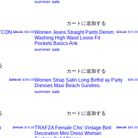
summer sale
イ
ッ
カートに追加する
DYCON
Women Jeans Straight Pants Denim
通常価格
セール価格
通常価格
セール
$86.00
$84.00
$75.00
$73.00
ク
Washing High Waist Loose Fit
ク
Pockets Basics Ank
summer sale
ビ
イ
る
ュ
ッ
カートに追加する
Women Strap Satin Long Birthd ay Party
通常価格
セール価格
価格
$368.00
$366.00
$98.00
ー
ク
Dresses Maxi Beach Sundres.
ク
summer sale
ビ
イ
る
カートに追加する
ュ
ッ
n
TRAFZA Female Chic Vintage Belt
通常価格
セール価格
通常価格
セール
$78.00
$76.00
$86.00
$84.00
ー
ク
Decoration Mini Dress Woman
ク