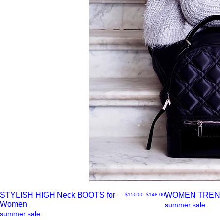
STYLISH HIGH Neck BOOTS for
WOMEN TREN
通常価格
セール価格
$150.00
$148.00
Women.
ク
ク
summer sale
summer sale