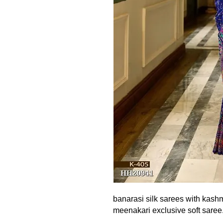
banarasi silk sarees with kashm
meenakari exclusive soft saree