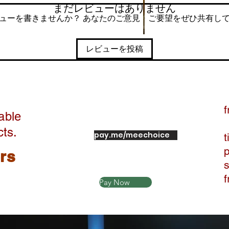
まだレビューはありません
ューを書きませんか？ あなたのご意見・ご要望をぜひ共有し
レビューを投稿
f
able
cts.
pay.me/meechoice
t
ers
Pay Now