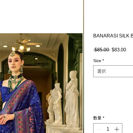
BANARASI SILK 
 $85.00 
通
$83.00
セ
常
ー
Size
*
価
ル
格
価
選択
格
数量
*