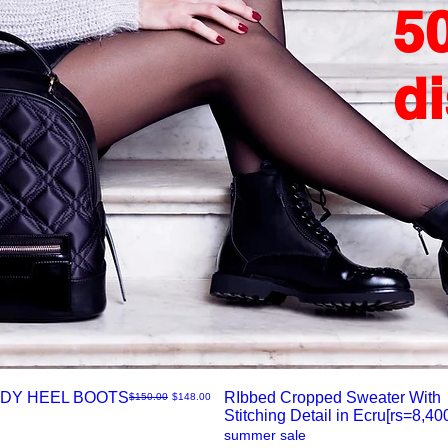
5
d
DY HEEL BOOTS
RIbbed Cropped Sweater With
通常価格
セール価格
$150.00
$148.00
Stitching Detail in Ecru[rs=8,400
ク
summer sale