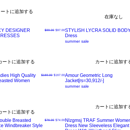
イ
カートに追加する
在庫なし
ッ
CY DESIGNER
STYLISH LYCRA SOLID BO
通常価格
セール価格
$99.00
$97.00
ク
DRESSES
Dress
ク
summer sale
ビ
イ
カートに追加する
カートに追加す
ュ
ッ
dies High Quality
Amour Geometric Long
通常価格
セール価格
$169.00
$167.00
ー
ク
reasted Women
Jacket[rs=30,912/-]
ク
summer sale
ビ
イ
カートに追加す
ュ
ッ
カートに追加する
Double Breasted
Nlzgmsj TRAF Summer Wome
通常価格
セール価格
$76.00
$74.00
ー
ク
ce Windbreaker Style
Dress New Sleeveless Elegant
ク