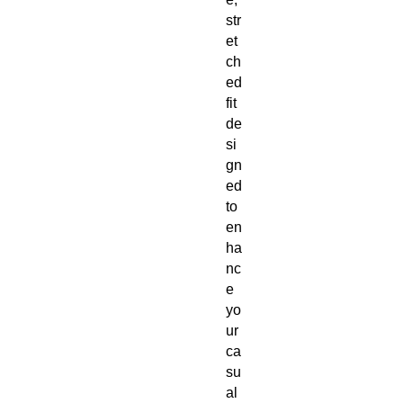
str
et
ch
ed 
fit 
de
si
gn
ed 
to 
en
ha
nc
e 
yo
ur 
ca
su
al 