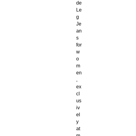
de 
Le
g 
Je
an
s 
for 
w
o
m
en
, 
ex
cl
us
iv
el
y 
at 
m