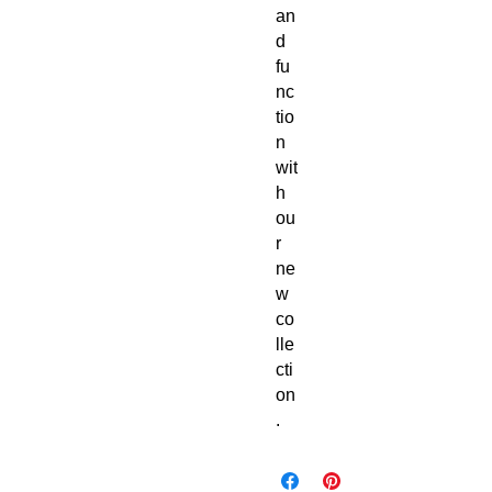
an
d 
fu
nc
tio
n 
wit
h 
ou
r 
ne
w 
co
lle
cti
on
.