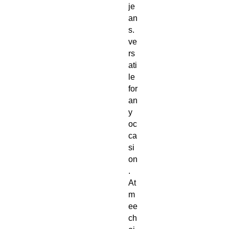
je
an
s. 
ve
rs
ati
le 
for 
an
y 
oc
ca
si
on
. 
At 
m
ee
ch