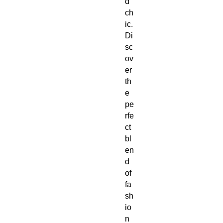
d 
ch
ic. 
Di
sc
ov
er 
th
e 
pe
rfe
ct 
bl
en
d 
of 
fa
sh
io
n 