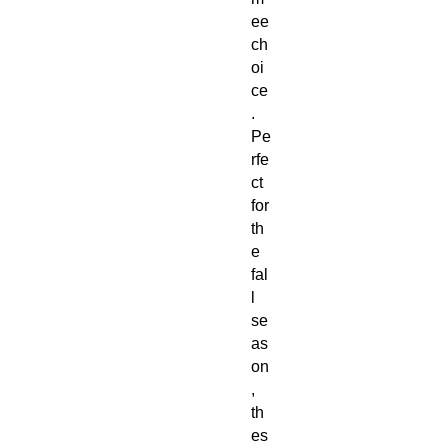
ee
ch
oi
ce
. 
Pe
rfe
ct 
for 
th
e 
fal
l 
se
as
on
, 
th
es