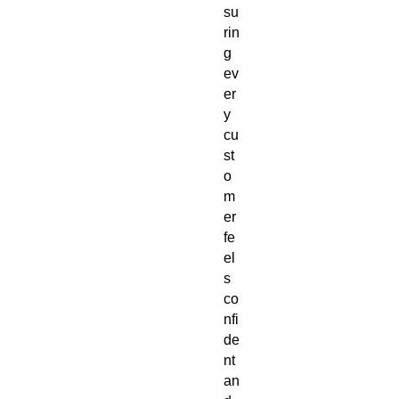
su
rin
g 
ev
er
y 
cu
st
o
m
er 
fe
el
s 
co
nfi
de
nt 
an