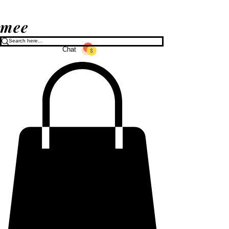
mee
Chat