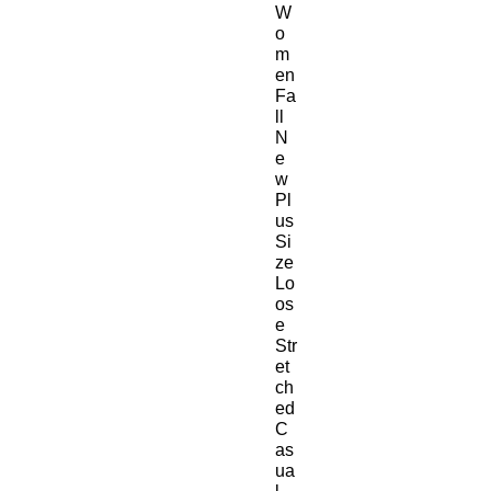
W
o
m
en
Fa
ll
N
e
w
Pl
us
Si
ze
Lo
os
e
Str
et
ch
ed
C
as
ua