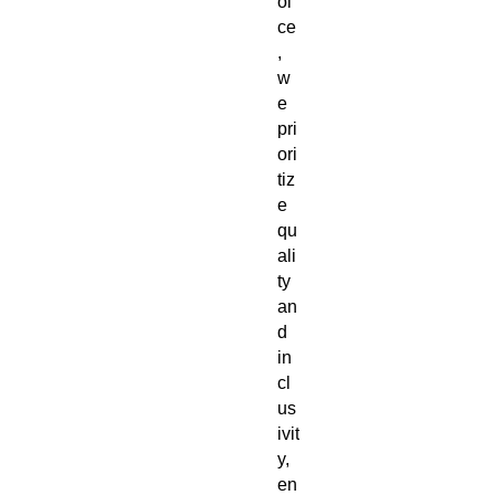
oi
ce
, 
w
e 
pri
ori
tiz
e 
qu
ali
ty 
an
d 
in
cl
us
ivit
y, 
en