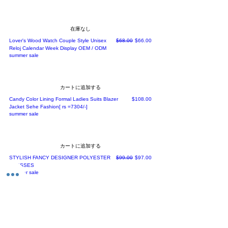
在庫なし
通常価格
セール価格
Lover's Wood Watch Couple Style Unisex
$68.00
$66.00
Reloj Calendar Week Display OEM / ODM
summer sale
カートに追加する
価格
Candy Color Lining Formal Ladies Suits Blazer
$108.00
Jacket Sehe Fashion[ rs =7304/-]
summer sale
カートに追加する
通常価格
セール価格
STYLISH FANCY DESIGNER POLYESTER
$99.00
$97.00
DRESSES
summer sale
カートに追加する
通常価格
セール価格
STYLISH LYCRA SOLID BODYCON Dress
$86.00
$84.00
summer sale