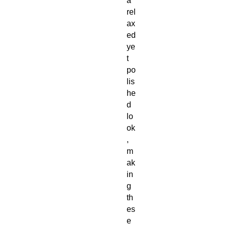
a 
rel
ax
ed 
ye
t 
po
lis
he
d 
lo
ok
, 
m
ak
in
g 
th
es
e 