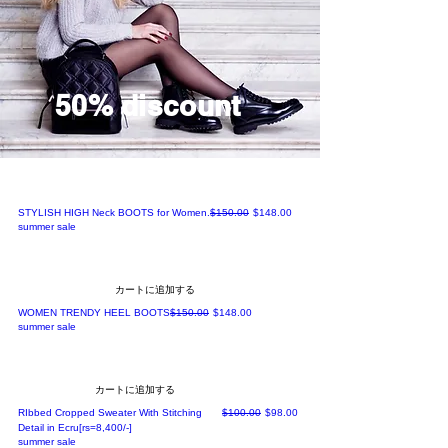
50% discount
通常価格
セール価格
STYLISH HIGH Neck BOOTS for Women.
$150.00
$148.00
summer sale
カートに追加する
通常価格
セール価格
WOMEN TRENDY HEEL BOOTS
$150.00
$148.00
summer sale
カートに追加する
通常価格
セール価格
RIbbed Cropped Sweater With Stitching
$100.00
$98.00
Detail in Ecru[rs=8,400/-]
summer sale