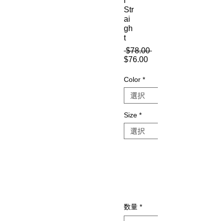
l
Str
ai
gh
t
 $78.00 
通
$76.00
セ
常
ー
価
Color
*
ル
格
価
格
Size
*
数量
*