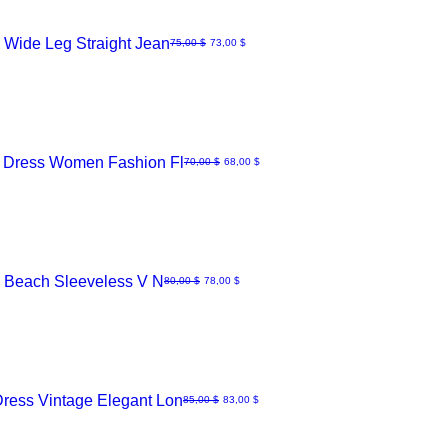
 Wide Leg Straight Jean
Normaali hinta
Alehinta
75,00 $
73,00 $
g Dress Women Fashion Fl
Normaali hinta
Alehinta
70,00 $
68,00 $
l Beach Sleeveless V N
Normaali hinta
Alehinta
80,00 $
78,00 $
ress Vintage Elegant Lon
Normaali hinta
Alehinta
85,00 $
83,00 $