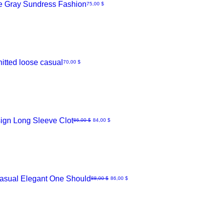
e Gray Sundress Fashion
Hinta
75,00 $
itted loose casual
Hinta
70,00 $
sign Long Sleeve Clot
Normaali hinta
Alehinta
86,00 $
84,00 $
asual Elegant One Should
Normaali hinta
Alehinta
88,00 $
86,00 $