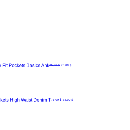
 Fit Pockets Basics Ank
Normaali hinta
Alehinta
75,00 $
73,00 $
kets High Waist Denim T
Normaali hinta
Alehinta
76,00 $
74,00 $