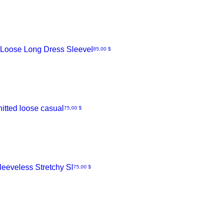
Loose Long Dress Sleevel
Hinta
85,00 $
itted loose casual
Hinta
75,00 $
eeveless Stretchy Sl
Hinta
75,00 $