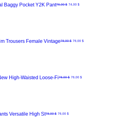
al Baggy Pocket Y2K Pant
Normaali hinta
Alehinta
76,00 $
74,00 $
m Trousers Female Vintage
Normaali hinta
Alehinta
78,00 $
76,00 $
ew High-Waisted Loose-Fi
Normaali hinta
Alehinta
78,00 $
76,00 $
ts Versatile High St
Normaali hinta
Alehinta
78,00 $
76,00 $