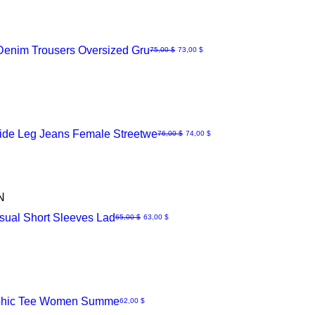
nim Trousers Oversized Gru
Normaali hinta
Alehinta
75,00 $
73,00 $
N
e Leg Jeans Female Streetwe
Normaali hinta
Alehinta
76,00 $
74,00 $
N
sual Short Sleeves Lad
Normaali hinta
Alehinta
65,00 $
63,00 $
Graphic Tee Women Summe
Hinta
62,00 $