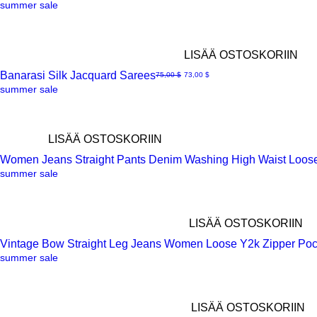
Pikakatselu
summer sale
LISÄÄ OSTOSKORIIN
Banarasi Silk Jacquard Sarees
Normaali hinta
Alehinta
75,00 $
73,00 $
Pikakatselu
summer sale
LISÄÄ OSTOSKORIIN
Women Jeans Straight Pants Denim Washing High Waist Loose
Pikakatselu
summer sale
LISÄÄ OSTOSKORIIN
Vintage Bow Straight Leg Jeans Women Loose Y2k Zipper Poc
Pikakatselu
summer sale
LISÄÄ OSTOSKORIIN