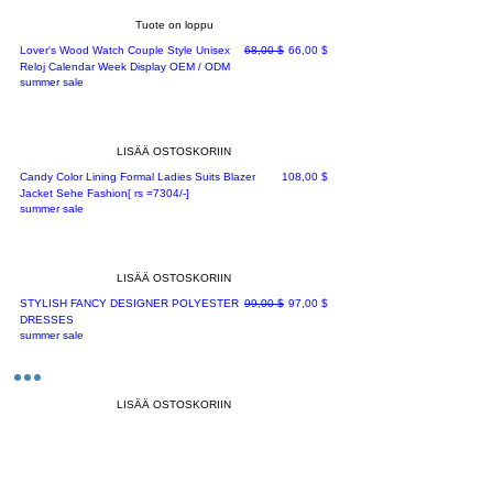
Tuote on loppu
Normaali hinta
Alehinta
Lover's Wood Watch Couple Style Unisex
68,00 $
66,00 $
Reloj Calendar Week Display OEM / ODM
summer sale
LISÄÄ OSTOSKORIIN
Hinta
Candy Color Lining Formal Ladies Suits Blazer
108,00 $
Jacket Sehe Fashion[ rs =7304/-]
summer sale
LISÄÄ OSTOSKORIIN
Normaali hinta
Alehinta
STYLISH FANCY DESIGNER POLYESTER
99,00 $
97,00 $
DRESSES
summer sale
LISÄÄ OSTOSKORIIN
Normaali hinta
Alehinta
STYLISH LYCRA SOLID BODYCON Dress
86,00 $
84,00 $
summer sale