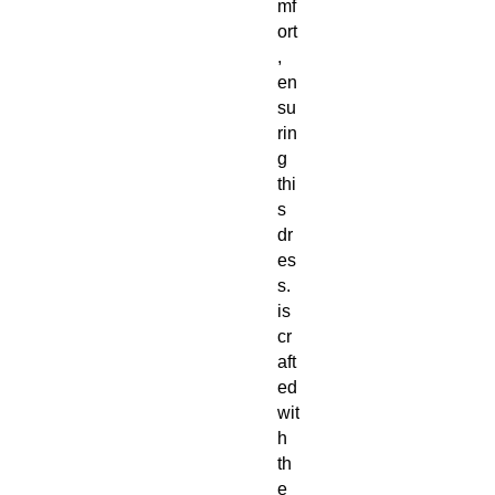
mf
ort
, 
en
su
rin
g 
thi
s 
dr
es
s. 
is 
cr
aft
ed 
wit
h 
th
e 