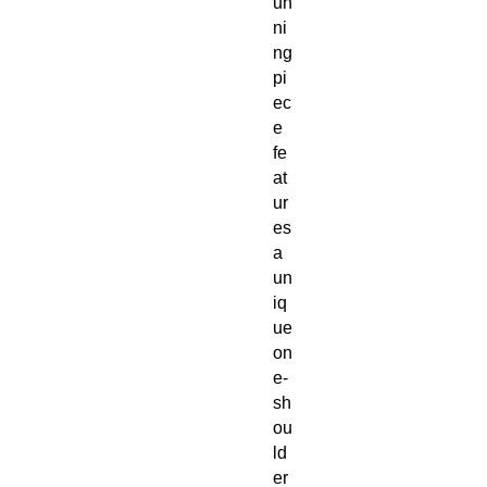
un
ni
ng 
pi
ec
e 
fe
at
ur
es 
a 
un
iq
ue 
on
e-
sh
ou
ld
er 