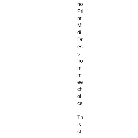
ho 
Pri
nt 
Mi
di 
Dr
es
s 
fro
m 
m
ee
ch
oi
ce
. 
Th
is 
st