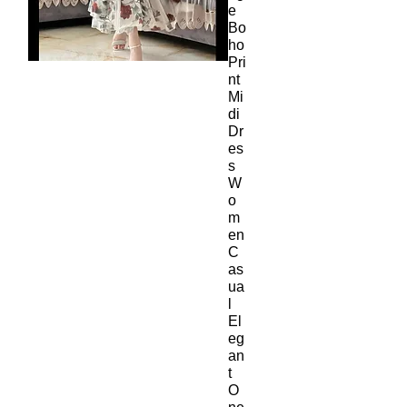
e
Bo
ho
Pri
nt
Mi
di
Dr
es
s
W
o
m
en
C
as
ua
l
El
eg
an
t
O