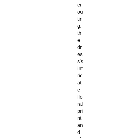
er 
ou
tin
g, 
th
e 
dr
es
s's 
int
ric
at
e 
flo
ral 
pri
nt 
an
d 