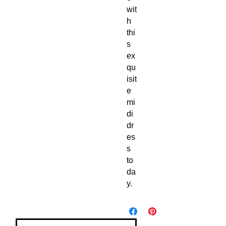
wit
h 
thi
s 
ex
qu
isit
e 
mi
di 
dr
es
s 
to
da
y.