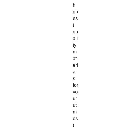
hi
gh
es
t 
qu
ali
ty 
m
at
eri
al
s 
for 
yo
ur 
ut
m
os
t 