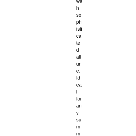
wit
h 
so
ph
isti
ca
te
d 
all
ur
e. 
Id
ea
l 
for 
an
y 
su
m
m