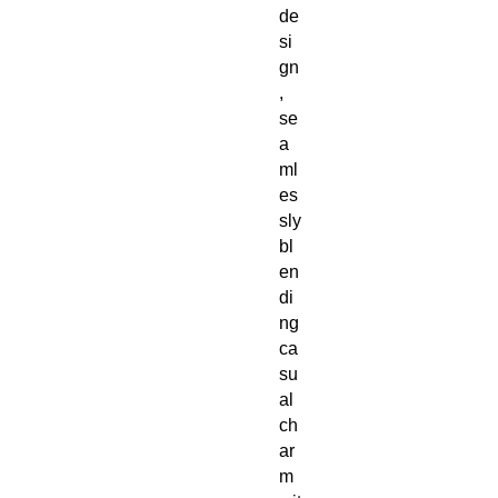
de
si
gn
, 
se
a
ml
es
sly 
bl
en
di
ng 
ca
su
al 
ch
ar
m 