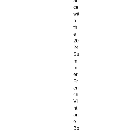
an
ce 
wit
h 
th
e 
20
24 
Su
m
m
er 
Fr
en
ch 
Vi
nt
ag
e 
Bo