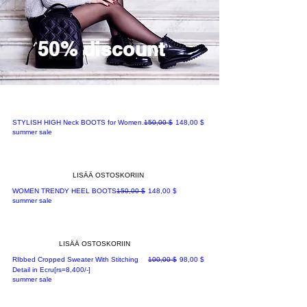
50% discount
Normaali hinta
Alehinta
STYLISH HIGH Neck BOOTS for Women.
150,00 $
148,00 $
summer sale
LISÄÄ OSTOSKORIIN
Normaali hinta
Alehinta
WOMEN TRENDY HEEL BOOTS
150,00 $
148,00 $
summer sale
LISÄÄ OSTOSKORIIN
Normaali hinta
Alehinta
RIbbed Cropped Sweater With Stitching
100,00 $
98,00 $
Detail in Ecru[rs=8,400/-]
summer sale