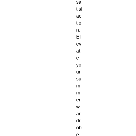
sa
tisf
ac
tio
n. 
El
ev
at
e 
yo
ur 
su
m
m
er 
w
ar
dr
ob
e 