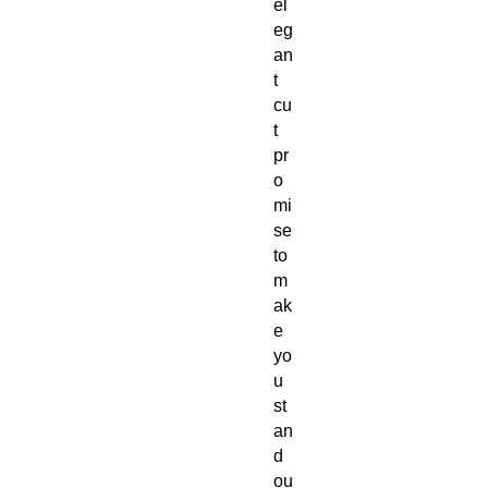
el
eg
an
t 
cu
t 
pr
o
mi
se 
to 
m
ak
e 
yo
u 
st
an
d 
ou