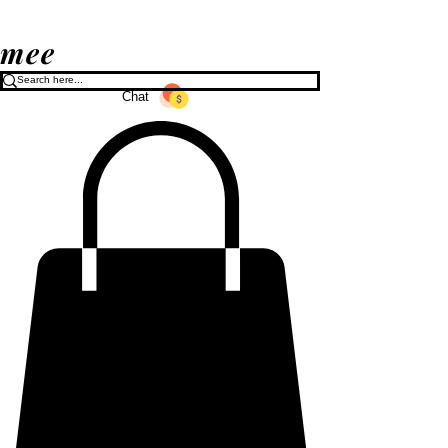
mee
Chat