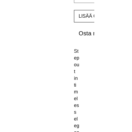
LISÄÄ OSTOSKORIIN
Osta nyt
St
ep 
ou
t 
in 
ti
m
el
es
s 
el
eg