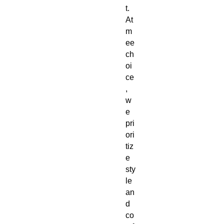
t. 
At 
m
ee
ch
oi
ce
, 
w
e 
pri
ori
tiz
e 
sty
le 
an
d 
co