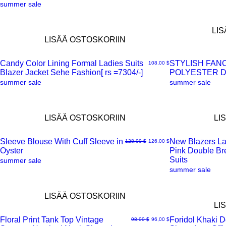
summer sale
LI
LISÄÄ OSTOSKORIIN
Candy Color Lining Formal Ladies Suits
STYLISH FAN
Hinta
108,00 $
Blazer Jacket Sehe Fashion[ rs =7304/-]
POLYESTER 
Pikakatselu
Pikakatselu
summer sale
summer sale
LISÄÄ OSTOSKORIIN
LI
Sleeve Blouse With Cuff Sleeve in
New Blazers La
Normaali hinta
Alehinta
128,00 $
126,00 $
Oyster
Pink Double B
Pikakatselu
Pikakatselu
Suits
summer sale
summer sale
LISÄÄ OSTOSKORIIN
LI
Floral Print Tank Top Vintage
Foridol Khaki 
Normaali hinta
Alehinta
98,00 $
96,00 $