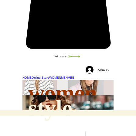
join us >
Kirjaudu
HOME
Online Store
WOMEN
MEN
MEE
women
style