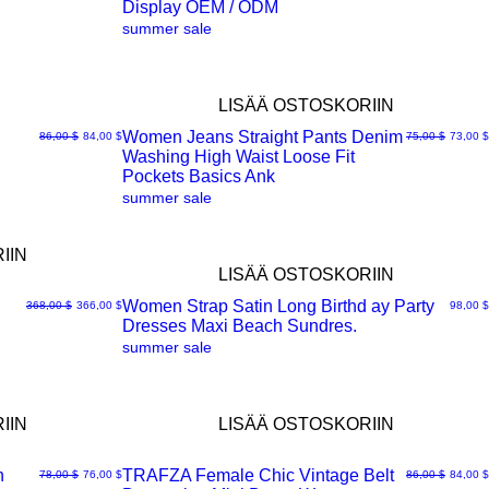
Display OEM / ODM
summer sale
LISÄÄ OSTOSKORIIN
Women Jeans Straight Pants Denim
Normaali hinta
Alehinta
Normaali hinta
Alehint
86,00 $
84,00 $
75,00 $
73,00 $
Washing High Waist Loose Fit
Pikakatselu
Pockets Basics Ank
summer sale
IIN
LISÄÄ OSTOSKORIIN
Women Strap Satin Long Birthd ay Party
Normaali hinta
Alehinta
Hinta
368,00 $
366,00 $
98,00 $
Dresses Maxi Beach Sundres.
Pikakatselu
summer sale
IIN
LISÄÄ OSTOSKORIIN
n
TRAFZA Female Chic Vintage Belt
Normaali hinta
Alehinta
Normaali hinta
Alehint
78,00 $
76,00 $
86,00 $
84,00 $