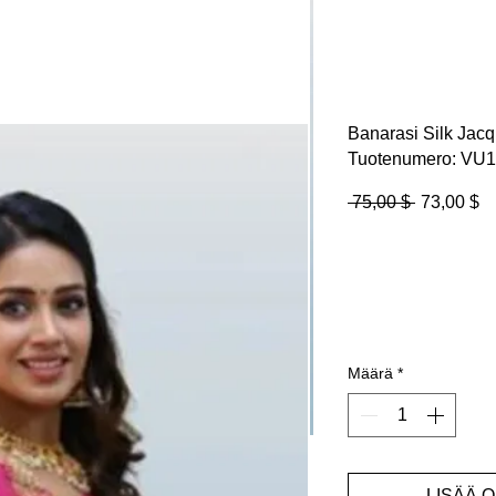
Banarasi Silk Jac
Tuotenumero: VU
Normaali
Al
 75,00 $ 
73,00 $
hinta
Määrä
*
LISÄÄ 