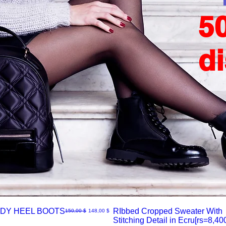
5
d
DY HEEL BOOTS
RIbbed Cropped Sweater With
Normaali hinta
Alehinta
150,00 $
148,00 $
Stitching Detail in Ecru[rs=8,400
Pikakatselu