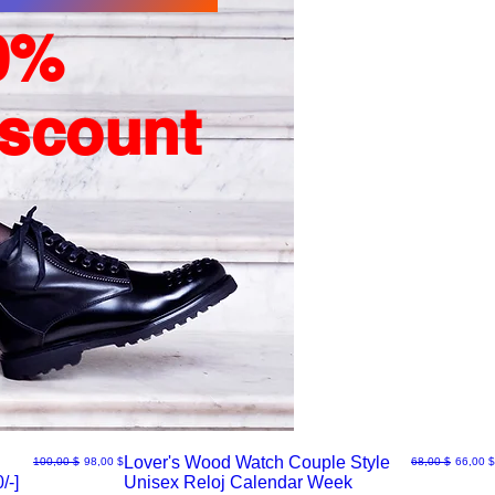
0%
iscount
Lover's Wood Watch Couple Style
Normaali hinta
Alehinta
Normaali hinta
Alehint
100,00 $
98,00 $
68,00 $
66,00 $
/-]
Unisex Reloj Calendar Week
Pikakatselu