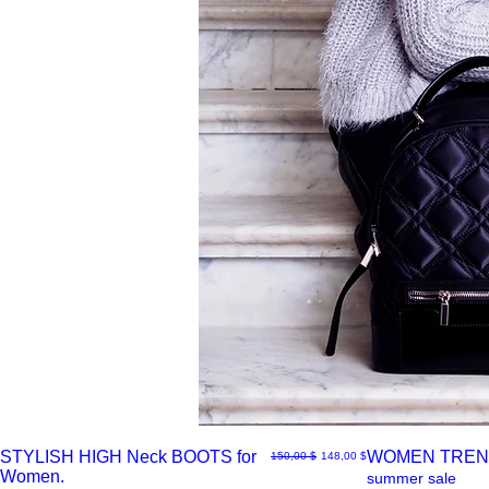
STYLISH HIGH Neck BOOTS for
WOMEN TREN
Normaali hinta
Alehinta
150,00 $
148,00 $
Women.
Pikakatselu
Pikakatselu
summer sale