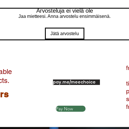
Arvosteluja ei vielä ole
Jaa mietteesi. Anna arvostelu ensimmäisenä.
Jätä arvostelu
f
able
cts.
pay.me/meechoice
t
ers
Pay Now