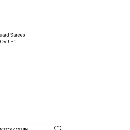
quard Sarees
1OVJ-P1
ehinta
OSTOSKORIIN