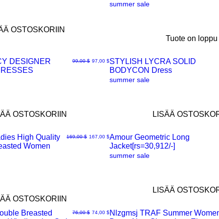
summer sale
SÄÄ OSTOSKORIIN
Tuote on loppu
CY DESIGNER
STYLISH LYCRA SOLID
Normaali hinta
Alehinta
99,00 $
97,00 $
DRESSES
BODYCON Dress
Pikakatselu
summer sale
SÄÄ OSTOSKORIIN
LISÄÄ OSTOSKOR
dies High Quality
Amour Geometric Long
Normaali hinta
Alehinta
169,00 $
167,00 $
reasted Women
Jacket[rs=30,912/-]
Pikakatselu
summer sale
LISÄÄ OSTOSKOR
SÄÄ OSTOSKORIIN
Double Breasted
Nlzgmsj TRAF Summer Wome
Normaali hinta
Alehinta
76,00 $
74,00 $