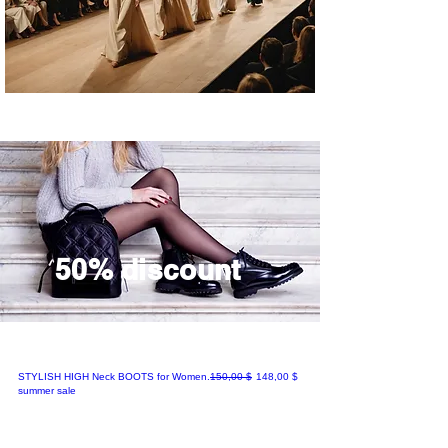
50% discount
Normaali hinta
Alehinta
STYLISH HIGH Neck BOOTS for Women.
150,00 $
148,00 $
summer sale