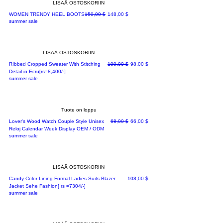
LISÄÄ OSTOSKORIIN
Normaali hinta
Alehinta
WOMEN TRENDY HEEL BOOTS
150,00 $
148,00 $
summer sale
LISÄÄ OSTOSKORIIN
Normaali hinta
Alehinta
RIbbed Cropped Sweater With Stitching
100,00 $
98,00 $
Detail in Ecru[rs=8,400/-]
summer sale
Tuote on loppu
Normaali hinta
Alehinta
Lover's Wood Watch Couple Style Unisex
68,00 $
66,00 $
Reloj Calendar Week Display OEM / ODM
summer sale
LISÄÄ OSTOSKORIIN
Hinta
Candy Color Lining Formal Ladies Suits Blazer
108,00 $
Jacket Sehe Fashion[ rs =7304/-]
summer sale