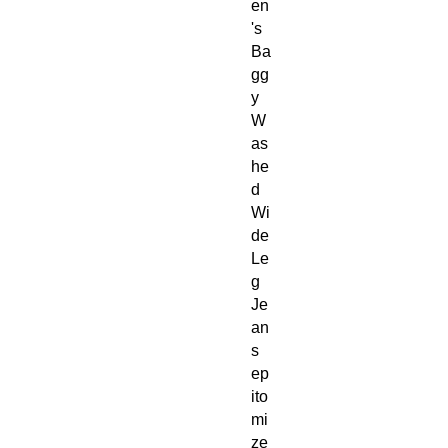
en
's 
Ba
gg
y 
W
as
he
d 
Wi
de 
Le
g 
Je
an
s 
ep
ito
mi
ze 