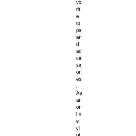
vo
rit
e 
to
ps 
an
d 
ac
ce
ss
ori
es
. 
As 
an 
on
lin
e 
cl
ot