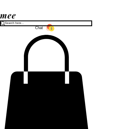
mee
Chat