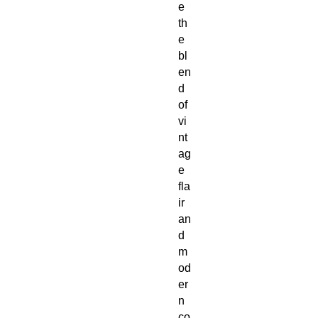
e 
th
e 
bl
en
d 
of 
vi
nt
ag
e 
fla
ir 
an
d 
m
od
er
n 
co