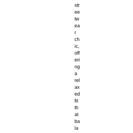
str
ee
tw
ea
r 
ch
ic, 
off
eri
ng 
a 
rel
ax
ed 
fit 
th
at 
ba
la