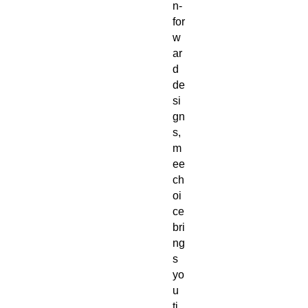
n-
for
w
ar
d 
de
si
gn
s, 
m
ee
ch
oi
ce 
bri
ng
s 
yo
u 
ti