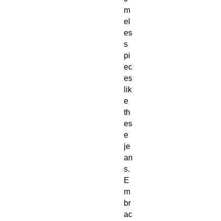
m
el
es
s 
pi
ec
es 
lik
e 
th
es
e 
je
an
s. 
E
m
br
ac