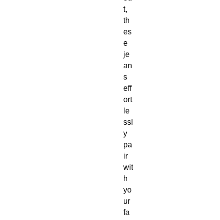
t, 
th
es
e 
je
an
s 
eff
ort
le
ssl
y 
pa
ir 
wit
h 
yo
ur 
fa