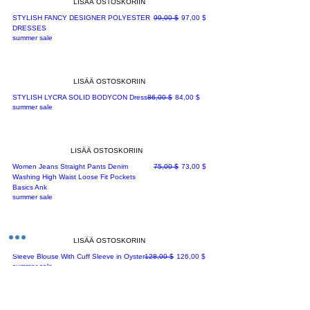
LISÄÄ OSTOSKORIIN
Normaali hinta
Alehinta
STYLISH FANCY DESIGNER POLYESTER
99,00 $
97,00 $
DRESSES
summer sale
LISÄÄ OSTOSKORIIN
Normaali hinta
Alehinta
STYLISH LYCRA SOLID BODYCON Dress
86,00 $
84,00 $
summer sale
LISÄÄ OSTOSKORIIN
Normaali hinta
Alehinta
Women Jeans Straight Pants Denim
75,00 $
73,00 $
Washing High Waist Loose Fit Pockets
Basics Ank
summer sale
LISÄÄ OSTOSKORIIN
Normaali hinta
Alehinta
Sleeve Blouse With Cuff Sleeve in Oyster
128,00 $
126,00 $
summer sale
LISÄÄ OSTOSKORIIN