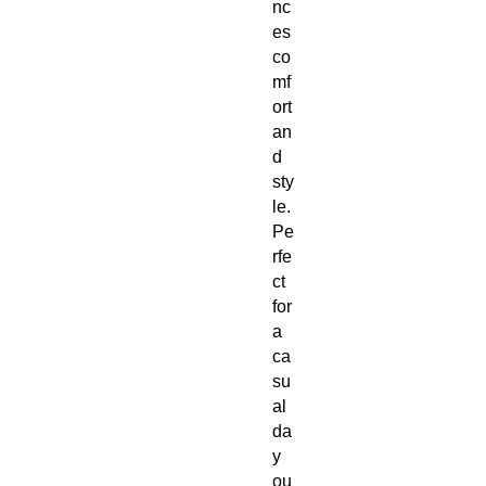
nc
es 
co
mf
ort 
an
d 
sty
le. 
Pe
rfe
ct 
for 
a 
ca
su
al 
da
y 
ou