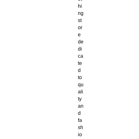
hi
ng 
st
or
e 
de
di
ca
te
d 
to 
qu
ali
ty 
an
d 
fa
sh
io