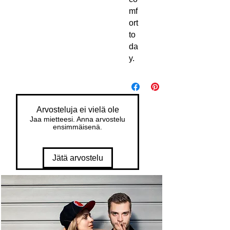
mf
ort 
to
da
y.
Arvosteluja ei vielä ole
Jaa mietteesi. Anna arvostelu
ensimmäisenä.
Jätä arvostelu