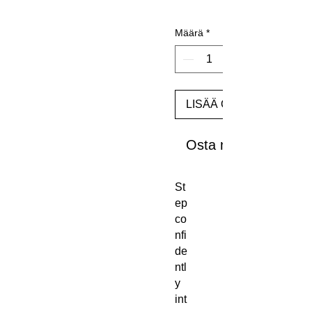
Määrä
*
LISÄÄ OSTOSKORIIN
Osta nyt
St
ep 
co
nfi
de
ntl
y 
int