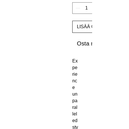
LISÄÄ OSTOSKORIIN
Osta nyt
Ex
pe
rie
nc
e 
un
pa
ral
lel
ed 
sty