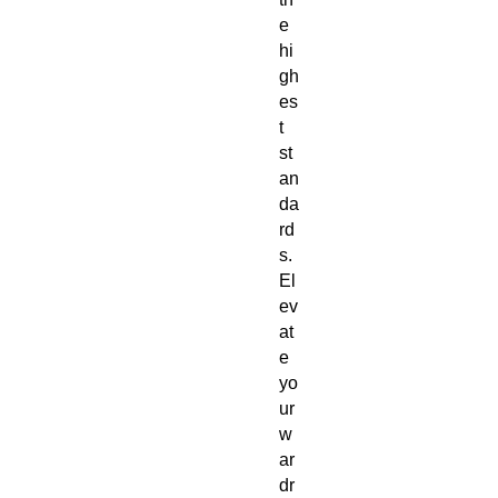
e 
hi
gh
es
t 
st
an
da
rd
s. 
El
ev
at
e 
yo
ur 
w
ar
dr