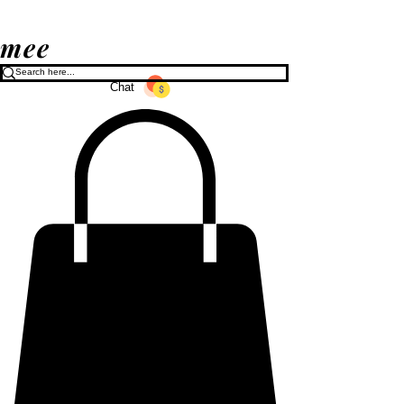
mee
Chat