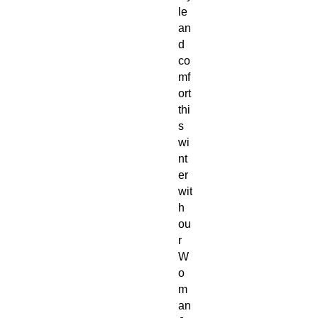
le 
an
d 
co
mf
ort 
thi
s 
wi
nt
er 
wit
h 
ou
r 
W
o
m
an 