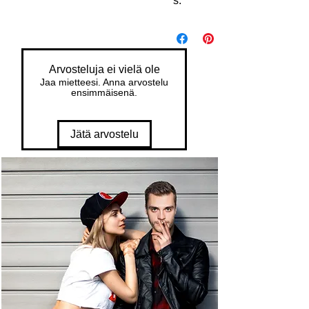
s.
Arvosteluja ei vielä ole
Jaa mietteesi. Anna arvostelu
ensimmäisenä.
Jätä arvostelu