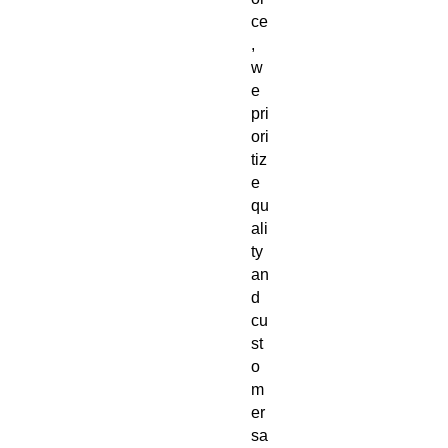
ce
, 
w
e 
pri
ori
tiz
e 
qu
ali
ty 
an
d 
cu
st
o
m
er 
sa