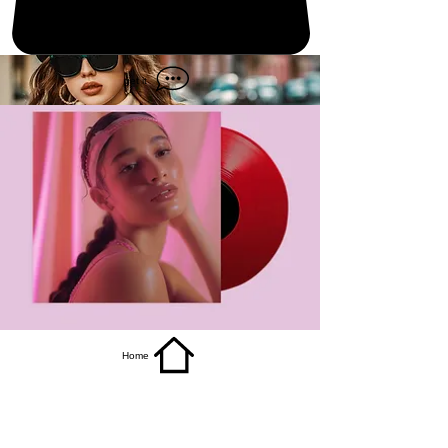
get it
Home