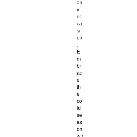
an
y 
oc
ca
si
on
. 
E
m
br
ac
e 
th
e 
co
ld 
se
as
on 
wit