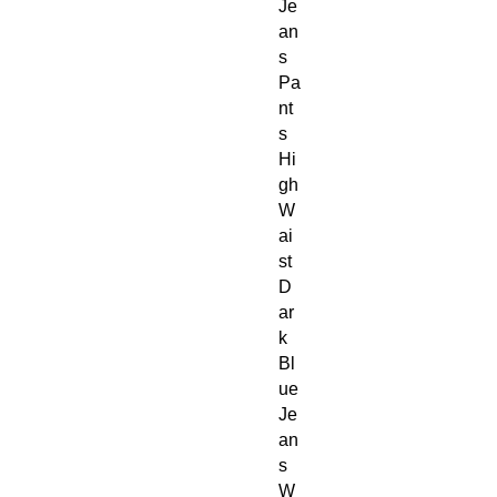
Je
an
s 
Pa
nt
s 
Hi
gh 
W
ai
st 
D
ar
k 
Bl
ue 
Je
an
s 
W