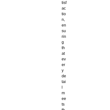
tisf
ac
tio
n, 
en
su
rin
g 
th
at 
ev
er
y 
de
tai
l 
m
ee
ts 
th