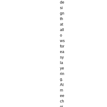
de
si
gn 
th
at 
all
o
ws 
for 
ea
sy 
la
ye
rin
g. 
At 
m
ee
ch
oi