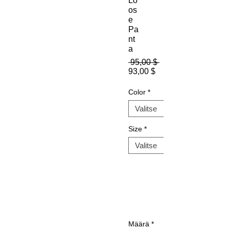
Lo
os
e
Pa
nt
a
Normaali
 95,00 $ 
Alehinta
hinta
93,00 $
Color
*
Size
*
Määrä
*