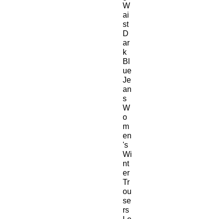
W
ai
st
D
ar
k
Bl
ue
Je
an
s
W
o
m
en
's
Wi
nt
er
Tr
ou
se
rs