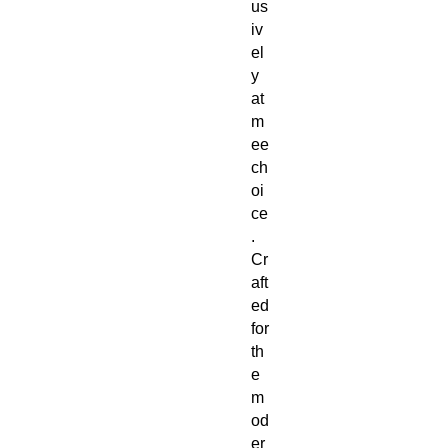
us
iv
el
y 
at 
m
ee
ch
oi
ce
. 
Cr
aft
ed 
for 
th
e 
m
od
er