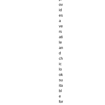
ov
id
es 
a 
ve
rs
ati
le 
an
d 
ch
ic 
lo
ok 
su
ita
bl
e 
for 