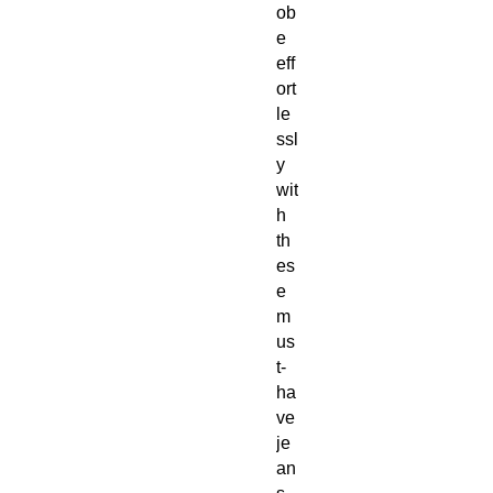
ob
e 
eff
ort
le
ssl
y 
wit
h 
th
es
e 
m
us
t-
ha
ve 
je
an