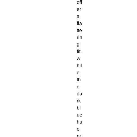
off
er 
a 
fla
tte
rin
g 
fit, 
w
hil
e 
th
e 
da
rk 
bl
ue 
hu
e 
pr