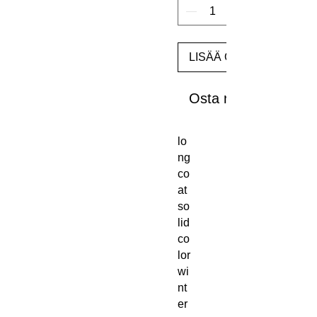
LISÄÄ OSTOSKORIIN
Osta nyt
lo
ng
co
at
so
lid
co
lor
wi
nt
er