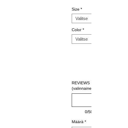
Size
*
Color
*
REVIEWS
(valinnainen)
0/500
Määrä
*