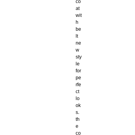
co
at
wit
h
be
lt
ne
w
sty
le
for
pe
rfe
ct
lo
ok
s.
th
e
co