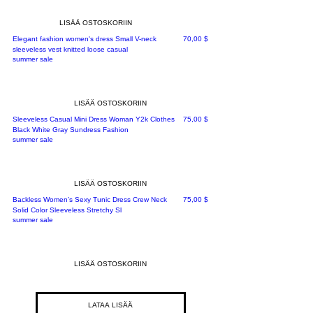
LISÄÄ OSTOSKORIIN
Hinta
Elegant fashion women's dress Small V-neck
70,00 $
sleeveless vest knitted loose casual
summer sale
LISÄÄ OSTOSKORIIN
Hinta
Sleeveless Casual Mini Dress Woman Y2k Clothes
75,00 $
Black White Gray Sundress Fashion
summer sale
LISÄÄ OSTOSKORIIN
Hinta
Backless Women’s Sexy Tunic Dress Crew Neck
75,00 $
Solid Color Sleeveless Stretchy Sl
summer sale
LISÄÄ OSTOSKORIIN
LATAA LISÄÄ