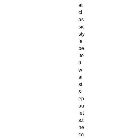
at
cl
as
sic
sty
le
be
lte
d
w
ai
st
&
ep
au
let
s.t
he
co