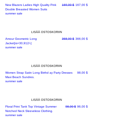
Normaali hinta
Alehinta
New Blazers Ladies High Quality Pink
169,00 $
167,00 $
Double Breasted Women Suits
summer sale
LISÄÄ OSTOSKORIIN
Normaali hinta
Alehinta
Amour Geometric Long
368,00 $
366,00 $
Jacket[rs=30,912/-]
summer sale
LISÄÄ OSTOSKORIIN
Hinta
Women Strap Satin Long Birthd ay Party Dresses
98,00 $
Maxi Beach Sundres.
summer sale
LISÄÄ OSTOSKORIIN
Normaali hinta
Alehinta
Floral Print Tank Top Vintage Summer
98,00 $
96,00 $
Notched Neck Sleeveless Clothing.
summer sale