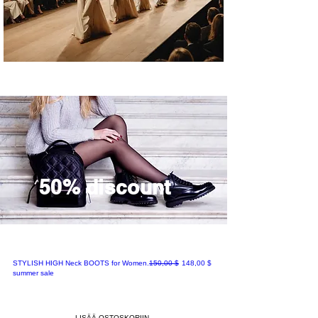
50% discount
Normaali hinta
Alehinta
STYLISH HIGH Neck BOOTS for Women.
150,00 $
148,00 $
summer sale
LISÄÄ OSTOSKORIIN