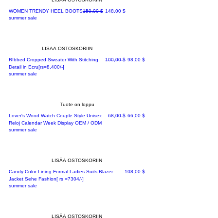
Normaali hinta
Alehinta
WOMEN TRENDY HEEL BOOTS
150,00 $
148,00 $
summer sale
LISÄÄ OSTOSKORIIN
Normaali hinta
Alehinta
RIbbed Cropped Sweater With Stitching
100,00 $
98,00 $
Detail in Ecru[rs=8,400/-]
summer sale
Tuote on loppu
Normaali hinta
Alehinta
Lover's Wood Watch Couple Style Unisex
68,00 $
66,00 $
Reloj Calendar Week Display OEM / ODM
summer sale
LISÄÄ OSTOSKORIIN
Hinta
Candy Color Lining Formal Ladies Suits Blazer
108,00 $
Jacket Sehe Fashion[ rs =7304/-]
summer sale
LISÄÄ OSTOSKORIIN