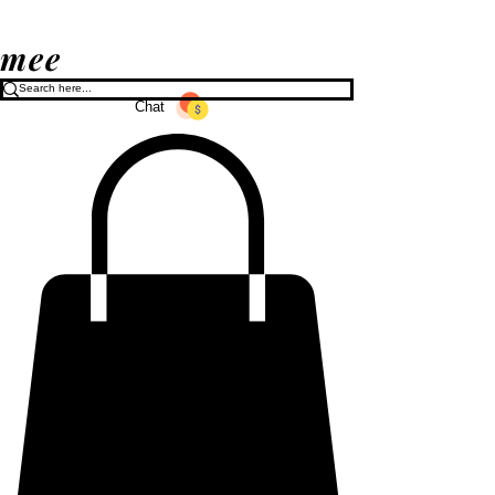
mee
Chat