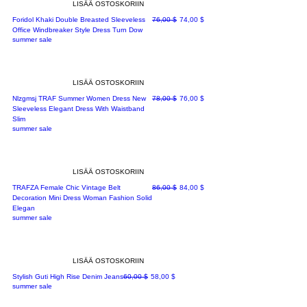
LISÄÄ OSTOSKORIIN
Normaali hinta
Alehinta
Foridol Khaki Double Breasted Sleeveless
76,00 $
74,00 $
Office Windbreaker Style Dress Turn Dow
summer sale
LISÄÄ OSTOSKORIIN
Normaali hinta
Alehinta
Nlzgmsj TRAF Summer Women Dress New
78,00 $
76,00 $
Sleeveless Elegant Dress With Waistband
Slim
summer sale
LISÄÄ OSTOSKORIIN
Normaali hinta
Alehinta
TRAFZA Female Chic Vintage Belt
86,00 $
84,00 $
Decoration Mini Dress Woman Fashion Solid
Elegan
summer sale
LISÄÄ OSTOSKORIIN
Normaali hinta
Alehinta
Stylish Guti High Rise Denim Jeans
60,00 $
58,00 $
summer sale