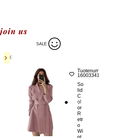
join us
SALE
Tuotenumero:
1600334168272
So
lid
C
ol
or
R
etr
o
Wi
nt