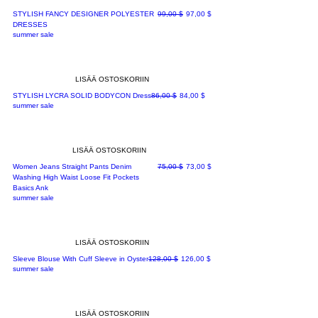
Normaali hinta
Alehinta
STYLISH FANCY DESIGNER POLYESTER
99,00 $
97,00 $
DRESSES
summer sale
LISÄÄ OSTOSKORIIN
Normaali hinta
Alehinta
STYLISH LYCRA SOLID BODYCON Dress
86,00 $
84,00 $
summer sale
LISÄÄ OSTOSKORIIN
Normaali hinta
Alehinta
Women Jeans Straight Pants Denim
75,00 $
73,00 $
Washing High Waist Loose Fit Pockets
Basics Ank
summer sale
LISÄÄ OSTOSKORIIN
Normaali hinta
Alehinta
Sleeve Blouse With Cuff Sleeve in Oyster
128,00 $
126,00 $
summer sale
LISÄÄ OSTOSKORIIN