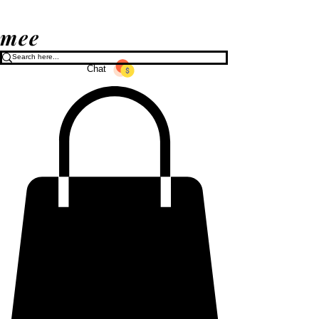
mee
Chat