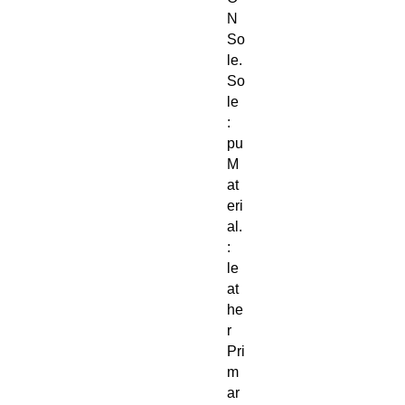
N
So
le.
So
le
:
pu
M
at
eri
al.
:
le
at
he
r
Pri
m
ar