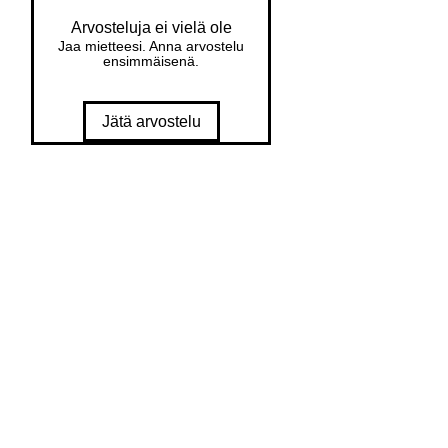
y
Arvosteluja ei vielä ole
wit
Jaa mietteesi. Anna arvostelu
h
ensimmäisenä.
in
7
Jätä arvostelu
da
ys
of
or
de
r
Ea
sy
ret
ur
ns
fre
e
re
ve