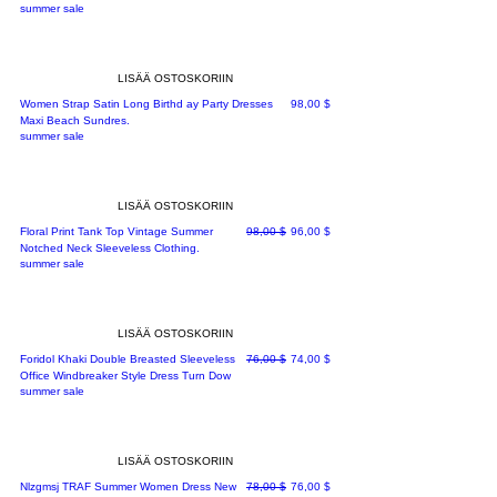
summer sale
LISÄÄ OSTOSKORIIN
Hinta
Women Strap Satin Long Birthd ay Party Dresses
98,00 $
Maxi Beach Sundres.
summer sale
LISÄÄ OSTOSKORIIN
Normaali hinta
Alehinta
Floral Print Tank Top Vintage Summer
98,00 $
96,00 $
Notched Neck Sleeveless Clothing.
summer sale
LISÄÄ OSTOSKORIIN
Normaali hinta
Alehinta
Foridol Khaki Double Breasted Sleeveless
76,00 $
74,00 $
Office Windbreaker Style Dress Turn Dow
summer sale
LISÄÄ OSTOSKORIIN
Normaali hinta
Alehinta
Nlzgmsj TRAF Summer Women Dress New
78,00 $
76,00 $