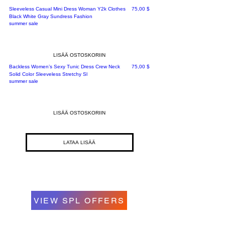
Hinta
Sleeveless Casual Mini Dress Woman Y2k Clothes
75,00 $
Black White Gray Sundress Fashion
summer sale
LISÄÄ OSTOSKORIIN
Hinta
Backless Women’s Sexy Tunic Dress Crew Neck
75,00 $
Solid Color Sleeveless Stretchy Sl
summer sale
LISÄÄ OSTOSKORIIN
LATAA LISÄÄ
VIEW SPL OFFERS