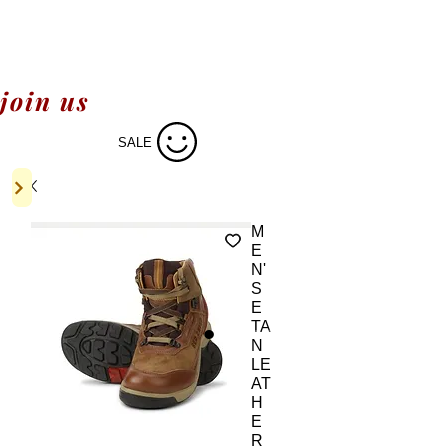
join us
SALE
M
E
N'
S
E
TA
N
LE
AT
H
E
R