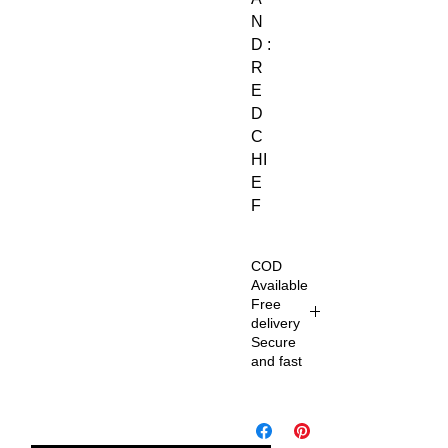
N
D :
R
E
D
C
HI
E
F
COD
Available
Free
delivery
Secure
and fast
De
liv
er