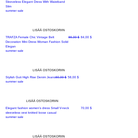
Sleeveless Elegant Dress With Waistband
Slim
summer sale
LISÄÄ OSTOSKORIIN
Normaali hinta
Alehinta
TRAFZA Female Chic Vintage Belt
86,00 $
84,00 $
Decoration Mini Dress Woman Fashion Solid
Elegan
summer sale
LISÄÄ OSTOSKORIIN
Normaali hinta
Alehinta
Stylish Guti High Rise Denim Jeans
60,00 $
58,00 $
summer sale
LISÄÄ OSTOSKORIIN
Hinta
Elegant fashion women's dress Small V-neck
70,00 $
sleeveless vest knitted loose casual
summer sale
LISÄÄ OSTOSKORIIN