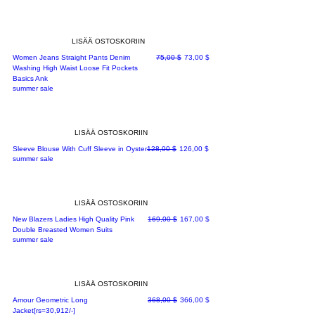
LISÄÄ OSTOSKORIIN
Normaali hinta
Alehinta
Women Jeans Straight Pants Denim
75,00 $
73,00 $
Washing High Waist Loose Fit Pockets
Basics Ank
summer sale
LISÄÄ OSTOSKORIIN
Normaali hinta
Alehinta
Sleeve Blouse With Cuff Sleeve in Oyster
128,00 $
126,00 $
summer sale
LISÄÄ OSTOSKORIIN
Normaali hinta
Alehinta
New Blazers Ladies High Quality Pink
169,00 $
167,00 $
Double Breasted Women Suits
summer sale
LISÄÄ OSTOSKORIIN
Normaali hinta
Alehinta
Amour Geometric Long
368,00 $
366,00 $
Jacket[rs=30,912/-]