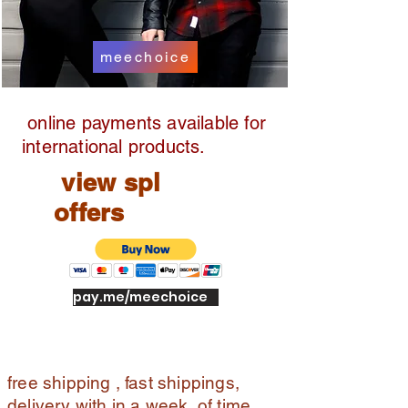
ry
Off
meechoice
er
s:
sh
online payments available for
op
pin
international products.
g
view spl
ins
ur
offers
an
ce
/
SP
pay.me/meechoice
L
gift
s
free shipping , fast shippings,
delivery with in a week of time ,