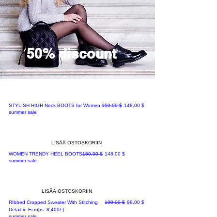
50% discount
Normaali hinta
Alehinta
STYLISH HIGH Neck BOOTS for Women.
150,00 $
148,00 $
summer sale
LISÄÄ OSTOSKORIIN
Normaali hinta
Alehinta
WOMEN TRENDY HEEL BOOTS
150,00 $
148,00 $
summer sale
LISÄÄ OSTOSKORIIN
Normaali hinta
Alehinta
RIbbed Cropped Sweater With Stitching
100,00 $
98,00 $
Detail in Ecru[rs=8,400/-]
summer sale