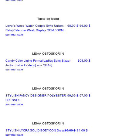
Tuote on loppu
Normaali hinta
Alehinta
Lover's Wood Watch Couple Style Unisex
68,00 $
66,00 $
Reloj Calendar Week Display OEM / ODM
summer sale
LISÄÄ OSTOSKORIIN
Hinta
Candy Color Lining Formal Ladies Suits Blazer
108,00 $
Jacket Sehe Fashion[ rs =7304/-]
summer sale
LISÄÄ OSTOSKORIIN
Normaali hinta
Alehinta
STYLISH FANCY DESIGNER POLYESTER
99,00 $
97,00 $
DRESSES
summer sale
LISÄÄ OSTOSKORIIN
Normaali hinta
Alehinta
STYLISH LYCRA SOLID BODYCON Dress
86,00 $
84,00 $
summer sale