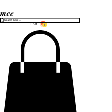
mee
Chat