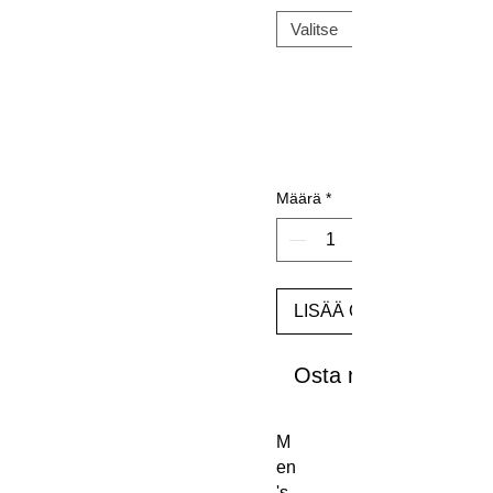
Määrä
*
LISÄÄ OSTOSKORIIN
Osta nyt
M
en
's