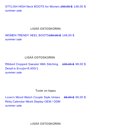
Normaali hinta
Alehinta
STYLISH HIGH Neck BOOTS for Women.
150,00 $
148,00 $
summer sale
LISÄÄ OSTOSKORIIN
Normaali hinta
Alehinta
WOMEN TRENDY HEEL BOOTS
150,00 $
148,00 $
summer sale
LISÄÄ OSTOSKORIIN
Normaali hinta
Alehinta
RIbbed Cropped Sweater With Stitching
100,00 $
98,00 $
Detail in Ecru[rs=8,400/-]
summer sale
Tuote on loppu
Normaali hinta
Alehinta
Lover's Wood Watch Couple Style Unisex
68,00 $
66,00 $
Reloj Calendar Week Display OEM / ODM
summer sale
LISÄÄ OSTOSKORIIN