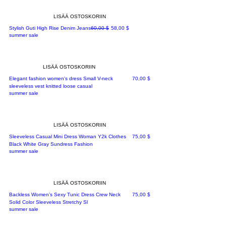
LISÄÄ OSTOSKORIIN
Normaali hinta
Alehinta
Stylish Guti High Rise Denim Jeans
60,00 $
58,00 $
summer sale
LISÄÄ OSTOSKORIIN
Hinta
Elegant fashion women's dress Small V-neck
70,00 $
sleeveless vest knitted loose casual
summer sale
LISÄÄ OSTOSKORIIN
Hinta
Sleeveless Casual Mini Dress Woman Y2k Clothes
75,00 $
Black White Gray Sundress Fashion
summer sale
LISÄÄ OSTOSKORIIN
Hinta
Backless Women’s Sexy Tunic Dress Crew Neck
75,00 $
Solid Color Sleeveless Stretchy Sl
summer sale