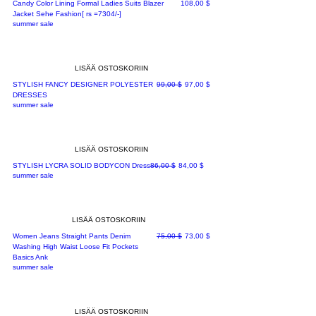
Hinta
Candy Color Lining Formal Ladies Suits Blazer
108,00 $
Jacket Sehe Fashion[ rs =7304/-]
summer sale
LISÄÄ OSTOSKORIIN
Normaali hinta
Alehinta
STYLISH FANCY DESIGNER POLYESTER
99,00 $
97,00 $
DRESSES
summer sale
LISÄÄ OSTOSKORIIN
Normaali hinta
Alehinta
STYLISH LYCRA SOLID BODYCON Dress
86,00 $
84,00 $
summer sale
LISÄÄ OSTOSKORIIN
Normaali hinta
Alehinta
Women Jeans Straight Pants Denim
75,00 $
73,00 $
Washing High Waist Loose Fit Pockets
Basics Ank
summer sale
LISÄÄ OSTOSKORIIN