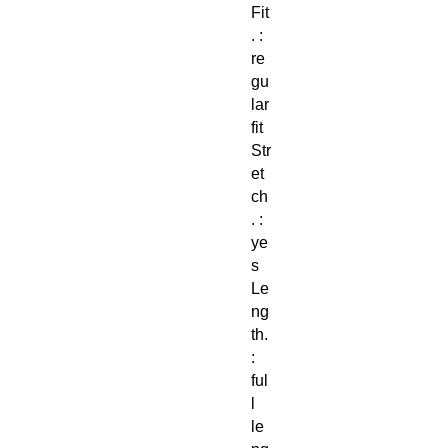
Fit
. :
re
gu
lar
fit
Str
et
ch
. :
ye
s
Le
ng
th.
:
ful
l
le