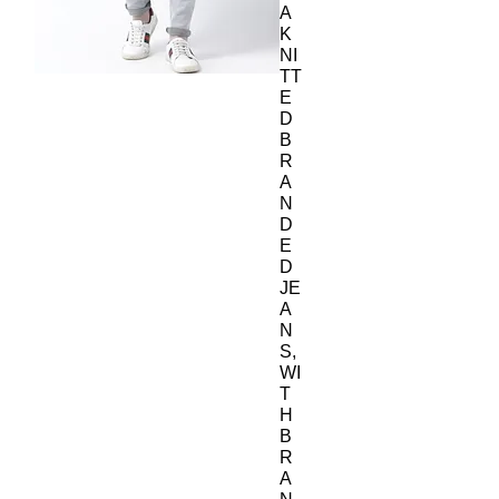
A
K
NI
TT
E
D
B
R
A
N
D
E
D
JE
A
N
S,
WI
T
H
B
R
A