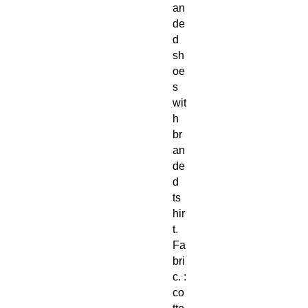
an
de
d
sh
oe
s
wit
h
br
an
de
d
ts
hir
t.
Fa
bri
c. :
co