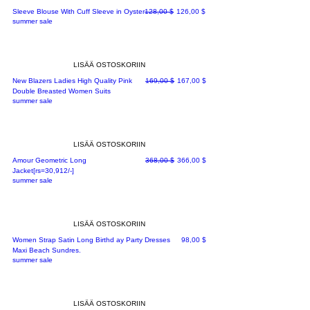
Normaali hinta
Alehinta
Sleeve Blouse With Cuff Sleeve in Oyster
128,00 $
126,00 $
summer sale
LISÄÄ OSTOSKORIIN
Normaali hinta
Alehinta
New Blazers Ladies High Quality Pink
169,00 $
167,00 $
Double Breasted Women Suits
summer sale
LISÄÄ OSTOSKORIIN
Normaali hinta
Alehinta
Amour Geometric Long
368,00 $
366,00 $
Jacket[rs=30,912/-]
summer sale
LISÄÄ OSTOSKORIIN
Hinta
Women Strap Satin Long Birthd ay Party Dresses
98,00 $
Maxi Beach Sundres.
summer sale
LISÄÄ OSTOSKORIIN