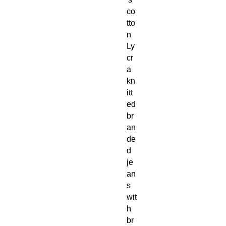
co
tto
n
Ly
cr
a
kn
itt
ed
br
an
de
d
je
an
s
wit
h
br