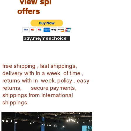
view spl
d.
offers
Re
tur
n
wit
h
pay.me/meechoice
in
7
da
ys
free shipping , fast shippings,
of
delivery with in a week of time ,
del
returns with in week. policy , easy
ive
returns, secure payments,
ry.
shippings from international
O
FF
shippings.
E
R
S:
Sh