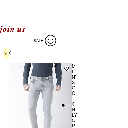
join us
SALE
M
E
N'
S
C
O
TT
O
N
LY
C
R