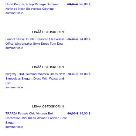
Normaali hinta
Alehinta
Floral Print Tank Top Vintage Summer
98,00 $
96,00 $
Notched Neck Sleeveless Clothing.
summer sale
LISÄÄ OSTOSKORIIN
Normaali hinta
Alehinta
Foridol Khaki Double Breasted Sleeveless
76,00 $
74,00 $
Office Windbreaker Style Dress Turn Dow
summer sale
LISÄÄ OSTOSKORIIN
Normaali hinta
Alehinta
Nlzgmsj TRAF Summer Women Dress New
78,00 $
76,00 $
Sleeveless Elegant Dress With Waistband
Slim
summer sale
LISÄÄ OSTOSKORIIN
Normaali hinta
Alehinta
TRAFZA Female Chic Vintage Belt
86,00 $
84,00 $
Decoration Mini Dress Woman Fashion Solid
Elegan
summer sale