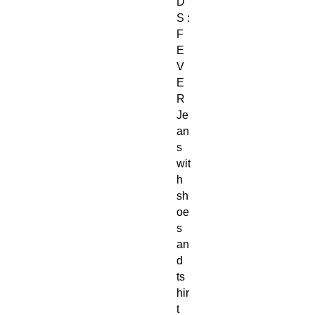
D
S :
F
E
V
E
R
Je
an
s
wit
h
sh
oe
s
an
d
ts
hir
t