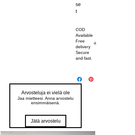
se
t
COD
Available
Free
delivery
Secure
and fast.
De
liv
er
y
Arvosteluja ei vielä ole
wit
Jaa mietteesi. Anna arvostelu
h
ensimmäisenä.
in
7
Jätä arvostelu
da
ys