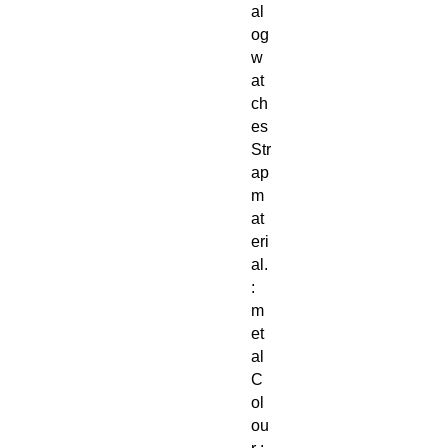
al
og
w
at
ch
es
Str
ap
m
at
eri
al.
:
m
et
al
C
ol
ou