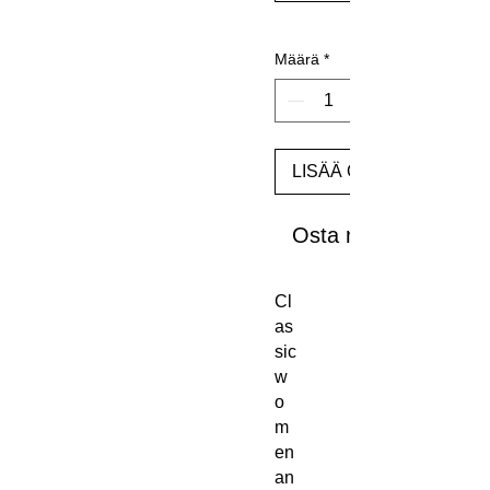
Määrä
*
LISÄÄ OSTOSKORIIN
Osta nyt
Cl
as
sic
w
o
m
en
an