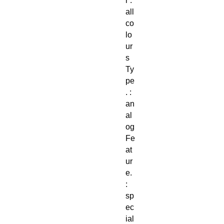
r :
all
co
lo
ur
s
Ty
pe
. :
an
al
og
Fe
at
ur
e.
:
sp
ec
ial