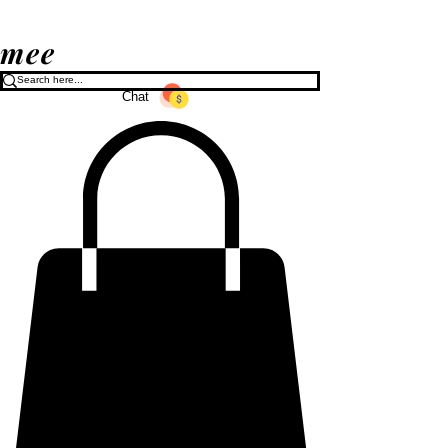
mee
Chat