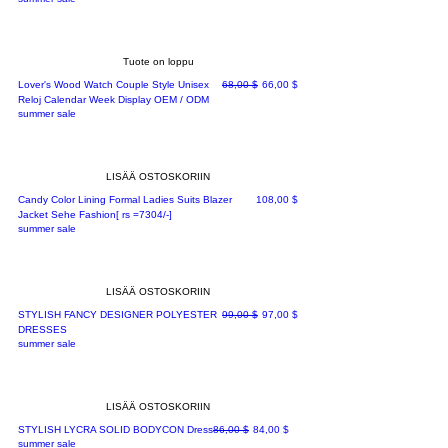
Tuote on loppu
Normaali hinta
Alehinta
Lover's Wood Watch Couple Style Unisex
68,00 $
66,00 $
Reloj Calendar Week Display OEM / ODM
summer sale
LISÄÄ OSTOSKORIIN
Hinta
Candy Color Lining Formal Ladies Suits Blazer
108,00 $
Jacket Sehe Fashion[ rs =7304/-]
summer sale
LISÄÄ OSTOSKORIIN
Normaali hinta
Alehinta
STYLISH FANCY DESIGNER POLYESTER
99,00 $
97,00 $
DRESSES
summer sale
LISÄÄ OSTOSKORIIN
Normaali hinta
Alehinta
STYLISH LYCRA SOLID BODYCON Dress
86,00 $
84,00 $
summer sale