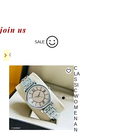
join us
SALE
C
LA
S
SI
C
W
O
M
E
N
A
N