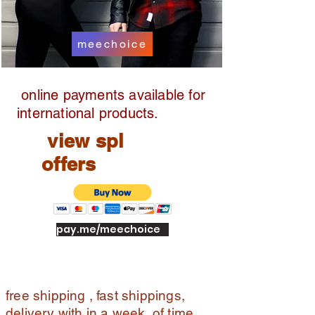
U
CT
meechoice
S
online payments available for
international products.
view spl
offers
pay.me/meechoice
free shipping , fast shippings,
delivery with in a week of time ,