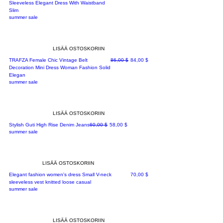
Sleeveless Elegant Dress With Waistband
Slim
summer sale
LISÄÄ OSTOSKORIIN
Normaali hinta
Alehinta
TRAFZA Female Chic Vintage Belt
86,00 $
84,00 $
Decoration Mini Dress Woman Fashion Solid
Elegan
summer sale
LISÄÄ OSTOSKORIIN
Normaali hinta
Alehinta
Stylish Guti High Rise Denim Jeans
60,00 $
58,00 $
summer sale
LISÄÄ OSTOSKORIIN
Hinta
Elegant fashion women's dress Small V-neck
70,00 $
sleeveless vest knitted loose casual
summer sale
LISÄÄ OSTOSKORIIN