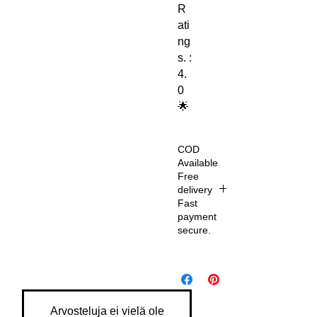
R
ati
ng
s. :
4.
0
🌟
COD
Available
Free
delivery
Fast
payment
secure.
De
liv
er
y
Arvosteluja ei vielä ole