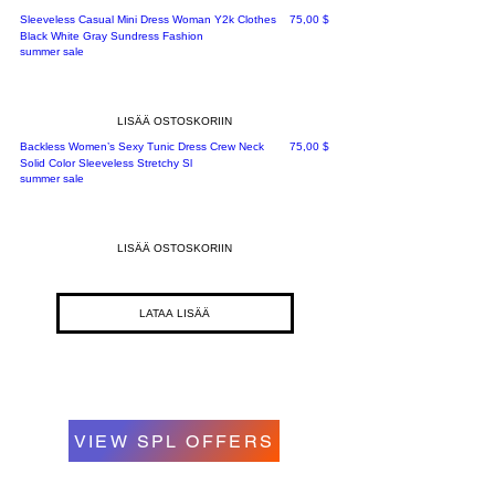
Hinta
Sleeveless Casual Mini Dress Woman Y2k Clothes
75,00 $
Black White Gray Sundress Fashion
summer sale
LISÄÄ OSTOSKORIIN
Hinta
Backless Women’s Sexy Tunic Dress Crew Neck
75,00 $
Solid Color Sleeveless Stretchy Sl
summer sale
LISÄÄ OSTOSKORIIN
LATAA LISÄÄ
VIEW SPL OFFERS