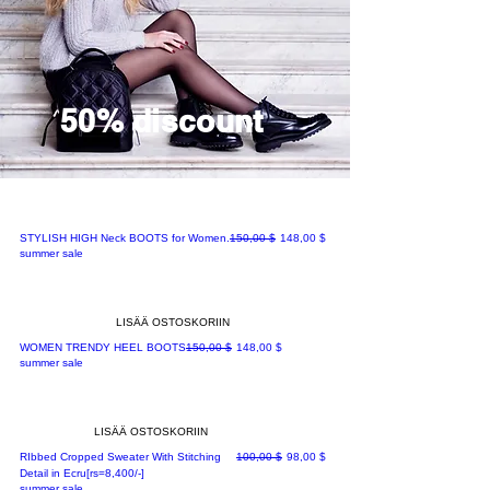
50% discount
Normaali hinta
Alehinta
STYLISH HIGH Neck BOOTS for Women.
150,00 $
148,00 $
summer sale
LISÄÄ OSTOSKORIIN
Normaali hinta
Alehinta
WOMEN TRENDY HEEL BOOTS
150,00 $
148,00 $
summer sale
LISÄÄ OSTOSKORIIN
Normaali hinta
Alehinta
RIbbed Cropped Sweater With Stitching
100,00 $
98,00 $
Detail in Ecru[rs=8,400/-]
summer sale