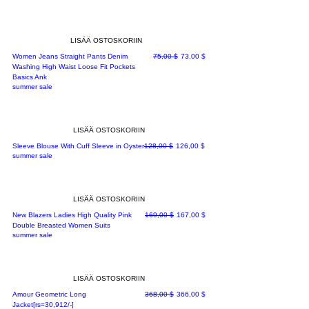
LISÄÄ OSTOSKORIIN
Normaali hinta
Alehinta
Women Jeans Straight Pants Denim
75,00 $
73,00 $
Washing High Waist Loose Fit Pockets
Basics Ank
summer sale
LISÄÄ OSTOSKORIIN
Normaali hinta
Alehinta
Sleeve Blouse With Cuff Sleeve in Oyster
128,00 $
126,00 $
summer sale
LISÄÄ OSTOSKORIIN
Normaali hinta
Alehinta
New Blazers Ladies High Quality Pink
169,00 $
167,00 $
Double Breasted Women Suits
summer sale
LISÄÄ OSTOSKORIIN
Normaali hinta
Alehinta
Amour Geometric Long
368,00 $
366,00 $
Jacket[rs=30,912/-]