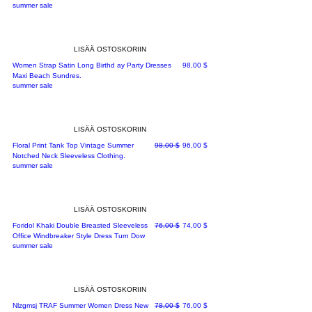
summer sale
LISÄÄ OSTOSKORIIN
Hinta
Women Strap Satin Long Birthd ay Party Dresses
98,00 $
Maxi Beach Sundres.
summer sale
LISÄÄ OSTOSKORIIN
Normaali hinta
Alehinta
Floral Print Tank Top Vintage Summer
98,00 $
96,00 $
Notched Neck Sleeveless Clothing.
summer sale
LISÄÄ OSTOSKORIIN
Normaali hinta
Alehinta
Foridol Khaki Double Breasted Sleeveless
76,00 $
74,00 $
Office Windbreaker Style Dress Turn Dow
summer sale
LISÄÄ OSTOSKORIIN
Normaali hinta
Alehinta
Nlzgmsj TRAF Summer Women Dress New
78,00 $
76,00 $