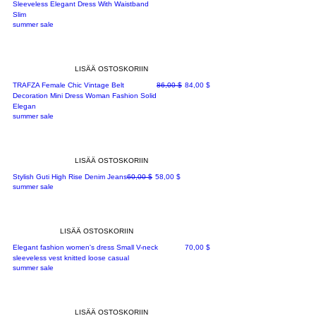
Sleeveless Elegant Dress With Waistband
Slim
summer sale
LISÄÄ OSTOSKORIIN
Normaali hinta
Alehinta
TRAFZA Female Chic Vintage Belt
86,00 $
84,00 $
Decoration Mini Dress Woman Fashion Solid
Elegan
summer sale
LISÄÄ OSTOSKORIIN
Normaali hinta
Alehinta
Stylish Guti High Rise Denim Jeans
60,00 $
58,00 $
summer sale
LISÄÄ OSTOSKORIIN
Hinta
Elegant fashion women's dress Small V-neck
70,00 $
sleeveless vest knitted loose casual
summer sale
LISÄÄ OSTOSKORIIN