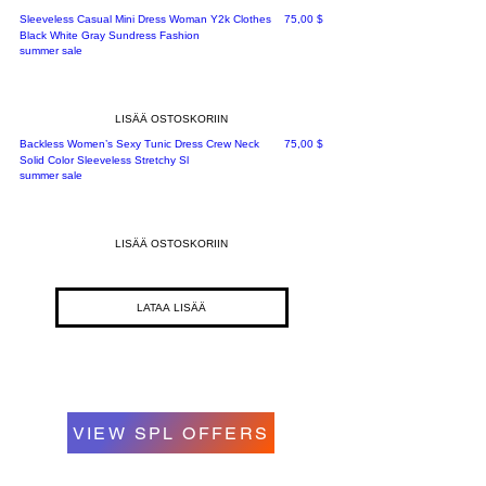
Hinta
Sleeveless Casual Mini Dress Woman Y2k Clothes
75,00 $
Black White Gray Sundress Fashion
summer sale
LISÄÄ OSTOSKORIIN
Hinta
Backless Women’s Sexy Tunic Dress Crew Neck
75,00 $
Solid Color Sleeveless Stretchy Sl
summer sale
LISÄÄ OSTOSKORIIN
LATAA LISÄÄ
VIEW SPL OFFERS