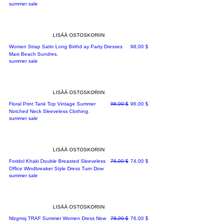
summer sale
LISÄÄ OSTOSKORIIN
Hinta
Women Strap Satin Long Birthd ay Party Dresses
98,00 $
Maxi Beach Sundres.
summer sale
LISÄÄ OSTOSKORIIN
Normaali hinta
Alehinta
Floral Print Tank Top Vintage Summer
98,00 $
96,00 $
Notched Neck Sleeveless Clothing.
summer sale
LISÄÄ OSTOSKORIIN
Normaali hinta
Alehinta
Foridol Khaki Double Breasted Sleeveless
76,00 $
74,00 $
Office Windbreaker Style Dress Turn Dow
summer sale
LISÄÄ OSTOSKORIIN
Normaali hinta
Alehinta
Nlzgmsj TRAF Summer Women Dress New
78,00 $
76,00 $