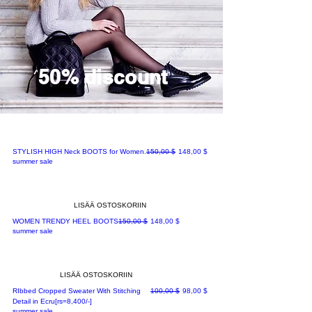
50% discount
Normaali hinta
Alehinta
STYLISH HIGH Neck BOOTS for Women.
150,00 $
148,00 $
summer sale
LISÄÄ OSTOSKORIIN
Normaali hinta
Alehinta
WOMEN TRENDY HEEL BOOTS
150,00 $
148,00 $
summer sale
LISÄÄ OSTOSKORIIN
Normaali hinta
Alehinta
RIbbed Cropped Sweater With Stitching
100,00 $
98,00 $
Detail in Ecru[rs=8,400/-]
summer sale