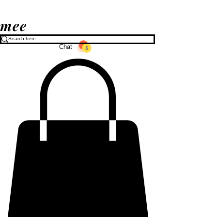
mee
Chat