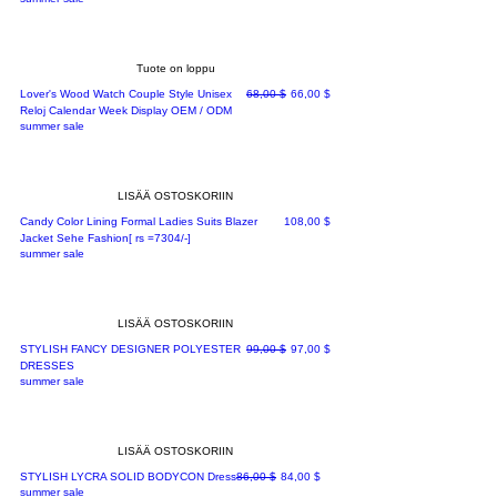
Tuote on loppu
Normaali hinta
Alehinta
Lover's Wood Watch Couple Style Unisex
68,00 $
66,00 $
Reloj Calendar Week Display OEM / ODM
summer sale
LISÄÄ OSTOSKORIIN
Hinta
Candy Color Lining Formal Ladies Suits Blazer
108,00 $
Jacket Sehe Fashion[ rs =7304/-]
summer sale
LISÄÄ OSTOSKORIIN
Normaali hinta
Alehinta
STYLISH FANCY DESIGNER POLYESTER
99,00 $
97,00 $
DRESSES
summer sale
LISÄÄ OSTOSKORIIN
Normaali hinta
Alehinta
STYLISH LYCRA SOLID BODYCON Dress
86,00 $
84,00 $
summer sale