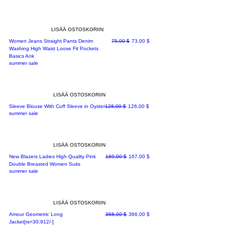
LISÄÄ OSTOSKORIIN
Normaali hinta
Alehinta
Women Jeans Straight Pants Denim
75,00 $
73,00 $
Washing High Waist Loose Fit Pockets
Basics Ank
summer sale
LISÄÄ OSTOSKORIIN
Normaali hinta
Alehinta
Sleeve Blouse With Cuff Sleeve in Oyster
128,00 $
126,00 $
summer sale
LISÄÄ OSTOSKORIIN
Normaali hinta
Alehinta
New Blazers Ladies High Quality Pink
169,00 $
167,00 $
Double Breasted Women Suits
summer sale
LISÄÄ OSTOSKORIIN
Normaali hinta
Alehinta
Amour Geometric Long
368,00 $
366,00 $
Jacket[rs=30,912/-]