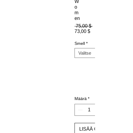
W
o
m
en
Normaali
 75,00 $ 
Alehinta
hinta
73,00 $
Smell
*
Määrä
*
LISÄÄ OSTOSKORIIN