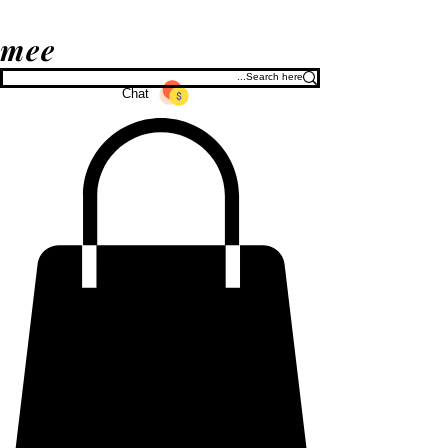
mee
Chat