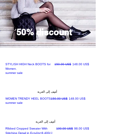
50% discount
سعر البيع
سعر عادي
‏148.00 US$
‏150.00 US$
STYLISH HIGH Neck BOOTS for
Women.
summer sale
أضِف إلى العربة
سعر البيع
سعر عادي
‏148.00 US$
‏150.00 US$
WOMEN TRENDY HEEL BOOTS
summer sale
أضِف إلى العربة
سعر البيع
سعر عادي
‏98.00 US$
‏100.00 US$
RIbbed Cropped Sweater With
Stitching Detail in Ecru[rs=8,400/-]