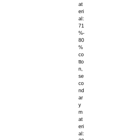
at
eri
al:
71
%-
80
%
co
tto
n,
se
co
nd
ar
y
m
at
eri
al: