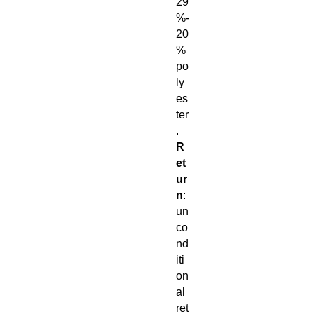
29
%-
20
%
po
ly
es
ter
.
R
et
ur
n
:
un
co
nd
iti
on
al
ret