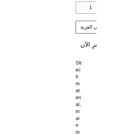
أضِف إلى العربة
اشترِ الآن
Str
ec
h
m
at
eri
al,
m
ai
n
m