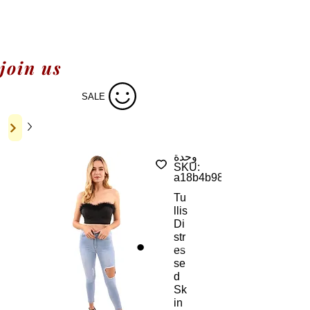
join us
SALE
وحدة
SKU:
a18b4b98
Tu
llis
Di
str
es
se
d
Sk
in