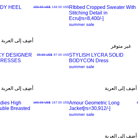
DY HEEL
RIbbed Cropped Sweater With
سعر البيع
سعر عادي
‏148.00 US$
‏150.00 US$
Stitching Detail in
العرض
Ecru[rs=8,400/-]
summer sale
السريع
أضِف إلى العربة
غير متوفر
CY DESIGNER
STYLISH LYCRA SOLID
سعر البيع
سعر عادي
‏97.00 US$
‏99.00 US$
DRESSES
BODYCON Dress
العرض
summer sale
السريع
أضِف إلى العربة
أضِف إلى العربة
dies High
Amour Geometric Long
سعر البيع
سعر عادي
‏167.00 US$
‏169.00 US$
ouble Breasted
Jacket[rs=30,912/-]
العرض
summer sale
السريع
أضِف إلى العربة