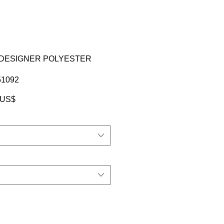
 DESIGNER POLYESTER
وحدة 2
سعر
‏97.00 US
البيع