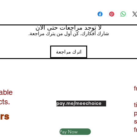
Delivery with in 7 da
Easy returns with in
Free returns, free pic
لا توجد مراجعات حتى الآن
شارك أفكارك. كن أول من يترك مراجعة.
اترك مراجعة
f
able
cts.
pay.me/meechoice
t
ers
Pay Now