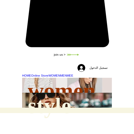
join us >
تسجيل الدخول
HOME
Online Store
WOMEN
MEN
MEE
women
style