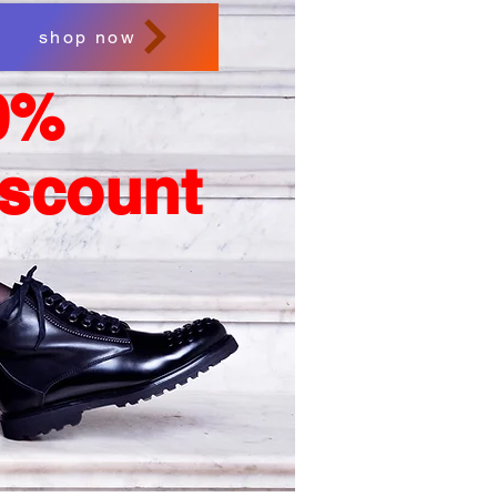
shop now
0%
iscount