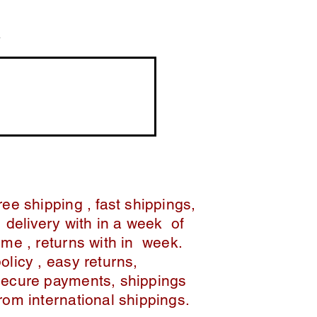
ys of order
 the week,
kup, full refund
ree shipping , fast shippings,
delivery with in a week of
ime , returns with in week.
policy , easy returns,
secure payments, shippings
from international shippings.