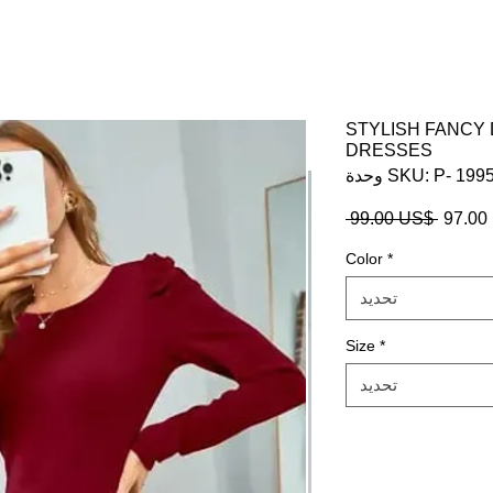
STYLISH FANCY
DRESSES
SKU: P- 1995109
$
سعر
 ‏99.00 US$ 
عادي
Color
*
تحديد
Size
*
تحديد