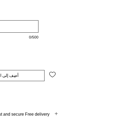
0/500
أضِف إلى ال
COD Available Fast and secure Free delivery