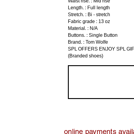
Waist rise. : Mid rise
Length. : Full length
Stretch. : Bi - stretch
Fabric grade : 13 oz
Material. : N/A
Buttons. : Single Button
Brand. : Tom Wolfe
SPL OFFERS ENJOY SPL GI
(Branded shoes)
online payments avail