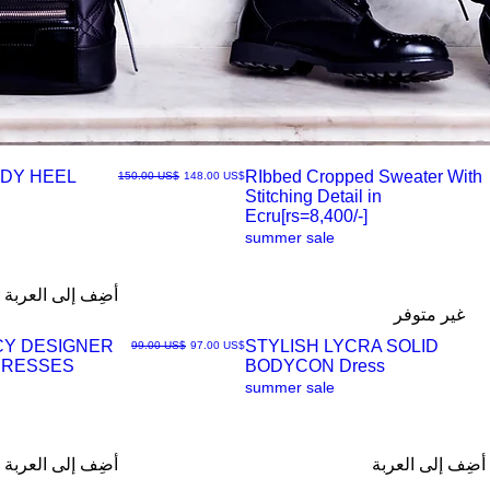
DY HEEL
RIbbed Cropped Sweater With
سعر البيع
سعر عادي
‏148.00 US$
‏150.00 US$
Stitching Detail in
العرض
Ecru[rs=8,400/-]
summer sale
السريع
أضِف إلى العربة
غير متوفر
CY DESIGNER
STYLISH LYCRA SOLID
سعر البيع
سعر عادي
‏97.00 US$
‏99.00 US$
DRESSES
BODYCON Dress
العرض
summer sale
السريع
أضِف إلى العربة
أضِف إلى العربة