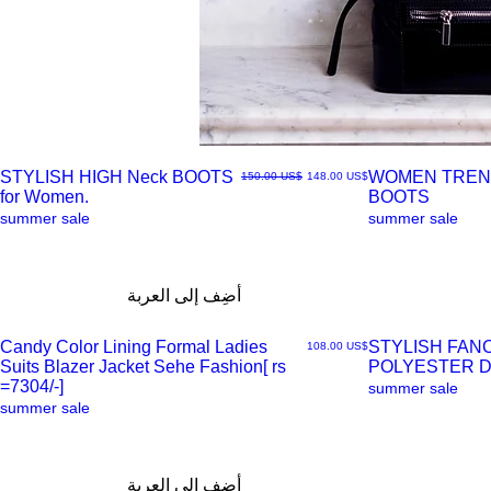
STYLISH HIGH Neck BOOTS
WOMEN TREN
سعر البيع
سعر عادي
‏148.00 US$
‏150.00 US$
for Women.
BOOTS
العرض
العرض
summer sale
summer sale
السريع
السريع
أضِف إلى العربة
Candy Color Lining Formal Ladies
STYLISH FAN
السعر
‏108.00 US$
Suits Blazer Jacket Sehe Fashion[ rs
POLYESTER 
العرض
العرض
=7304/-]
summer sale
summer sale
السريع
السريع
أضِف إلى العربة