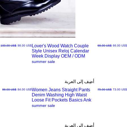
Lover's Wood Watch Couple
سعر البيع
سعر عادي
سعر البيع
سعر عادي
‏66.00 US$
‏68.00 US$
‏98.00 US$
‏100.00 US$
Style Unisex Reloj Calendar
العرض
Week Display OEM / ODM
summer sale
السريع
أضِف إلى العربة
Women Jeans Straight Pants
سعر البيع
سعر عادي
سعر البيع
سعر عادي
‏73.00 US$
‏75.00 US$
‏84.00 US$
‏86.00 US$
Denim Washing High Waist
العرض
Loose Fit Pockets Basics Ank
summer sale
السريع
أضِف إلى العربة