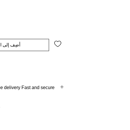
أضِف إلى ال
e delivery Fast and secure
ys of order
 of delivery
verse pick up and full refund