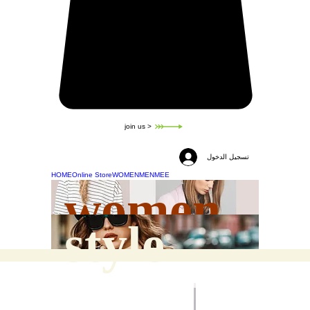
join us >
تسجيل الدخول
HOME
Online Store
WOMEN
MEN
MEE
women
style