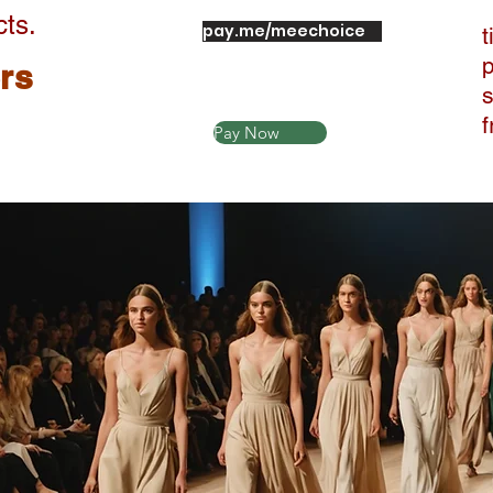
cts.
pay.me/meechoice
t
ers
Pay Now