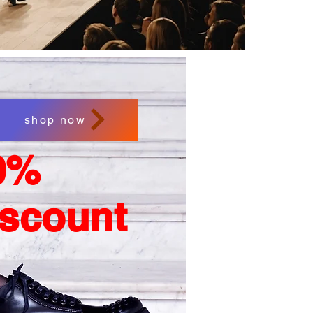
shop now
0%
iscount