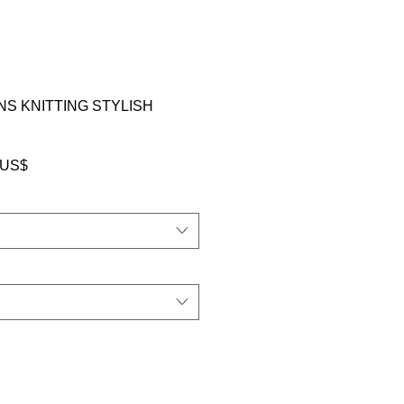
S KNITTING STYLISH
سعر
‏33.00 US
البيع