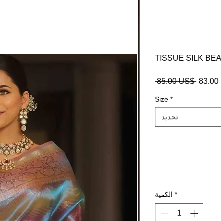
TISSUE SILK BE
$
سعر
 ‏85.00 US$ 
عادي
Size
*
تحديد
*
الكمية