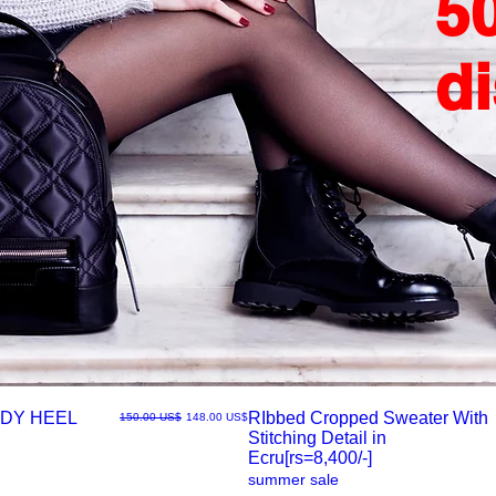
5
d
DY HEEL
RIbbed Cropped Sweater With
سعر البيع
سعر عادي
‏148.00 US$
‏150.00 US$
Stitching Detail in
العرض
Ecru[rs=8,400/-]
summer sale
السريع