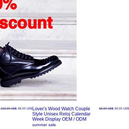
0%
iscount
Lover's Wood Watch Couple
سعر البيع
سعر عادي
سعر البيع
سعر عادي
‏66.00 US$
‏68.00 US$
‏98.00 US$
‏100.00 US$
Style Unisex Reloj Calendar
العرض
Week Display OEM / ODM
summer sale
السريع