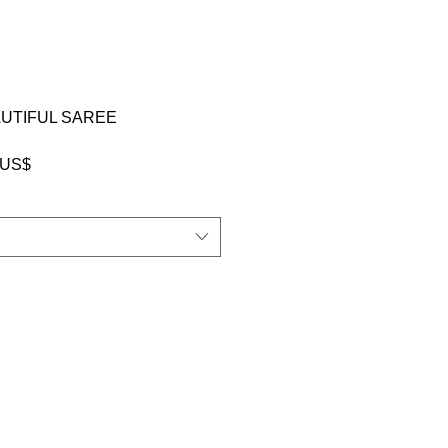
AUTIFUL SAREE
سعر
‏83.00 US
البيع