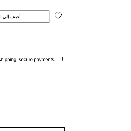
أضِف إلى ال
 shipping, secure payments.
hipping,
 days of time,easy returns with in
tional shipping.