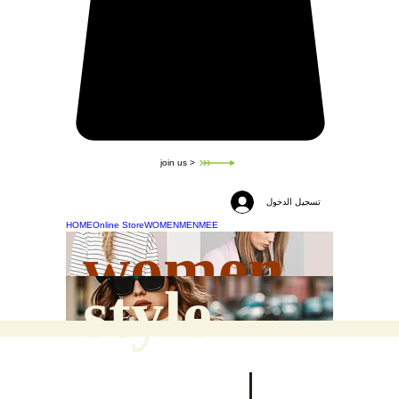
join us >
تسجيل الدخول
HOME
Online Store
WOMEN
MEN
MEE
women
style