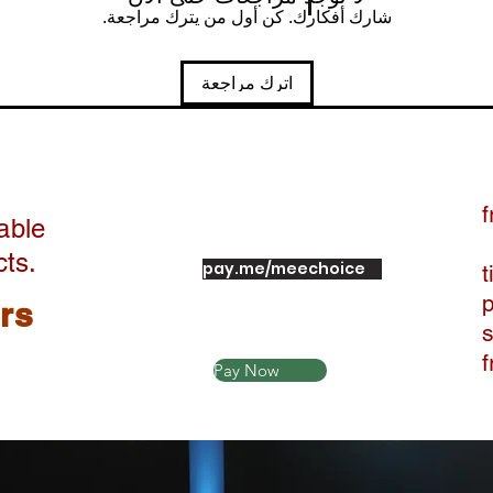
شارك أفكارك. كن أول من يترك مراجعة.
اترك مراجعة
f
able
cts.
pay.me/meechoice
t
ers
Pay Now