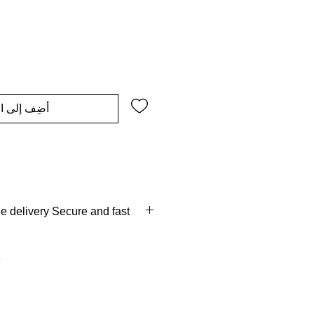
أضِف إلى ال
 delivery Secure and fast
ys of order
 of delivery
erse pick up full refund