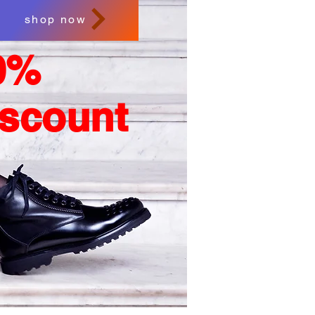
shop now
0%
iscount