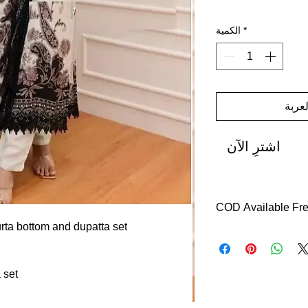
*
الكمية
عربة
اشترِ الآن
COD Available Free
urta bottom and dupatta set
Delivery with in 7 da
Return with in 7 days
Easy returns free rev
 set