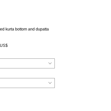
ted kurta bottom and dupatta
سعر
‏63.00 US
البيع