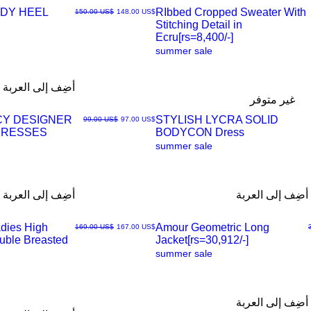
DY HEEL
RIbbed Cropped Sweater With
سعر البيع
سعر عادي
‏148.00 US$
‏150.00 US$
Stitching Detail in
العرض
Ecru[rs=8,400/-]
summer sale
السريع
أضِف إلى العربة
غير متوفر
CY DESIGNER
STYLISH LYCRA SOLID
سعر البيع
سعر عادي
‏97.00 US$
‏99.00 US$
DRESSES
BODYCON Dress
العرض
summer sale
السريع
أضِف إلى العربة
أضِف إلى العربة
dies High
Amour Geometric Long
سعر البيع
سعر عادي
‏167.00 US$
‏169.00 US$
ouble Breasted
Jacket[rs=30,912/-]
العرض
summer sale
السريع
أضِف إلى العربة