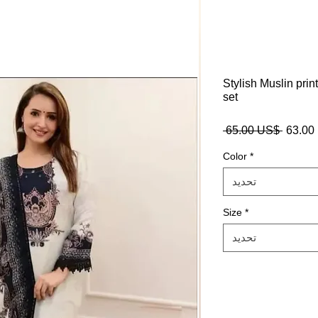
Stylish Muslin prin
set
$
سعر
 ‏65.00 US$ 
عادي
Color
*
تحديد
Size
*
تحديد