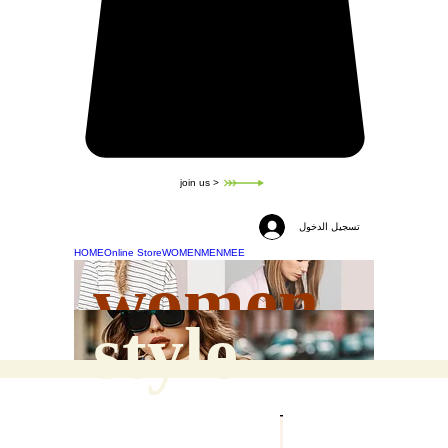
join us >
تسجيل الدخول
HOME
Online Store
WOMEN
MEN
MEE
women
style