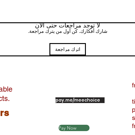
لا توجد مراجعات حتى الآن
شارك أفكارك. كن أول من يترك مراجعة.
اترك مراجعة
f
able
cts.
pay.me/meechoice
t
ers
Pay Now