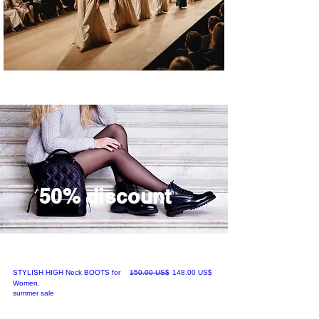
50% discount
سعر البيع
سعر عادي
‏148.00 US$
‏150.00 US$
STYLISH HIGH Neck BOOTS for
Women.
summer sale