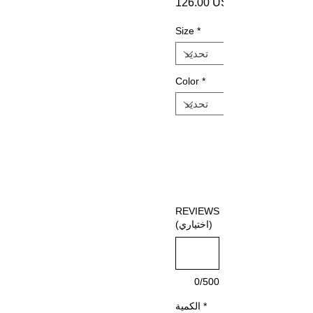
‏126.00 US$
Size
*
Color
*
REVIEWS
(اختياري)
0/500
*
الكمية