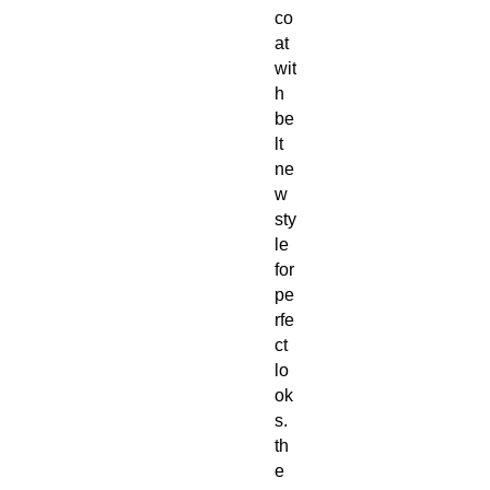
co
at
wit
h
be
lt
ne
w
sty
le
for
pe
rfe
ct
lo
ok
s.
th
e