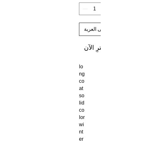
أضِف إلى العربة
اشترِ الآن
lo
ng
co
at
so
lid
co
lor
wi
nt
er