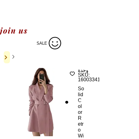
join us
SALE
وحدة
SKU:
1600334168272
So
lid
C
ol
or
R
etr
o
Wi