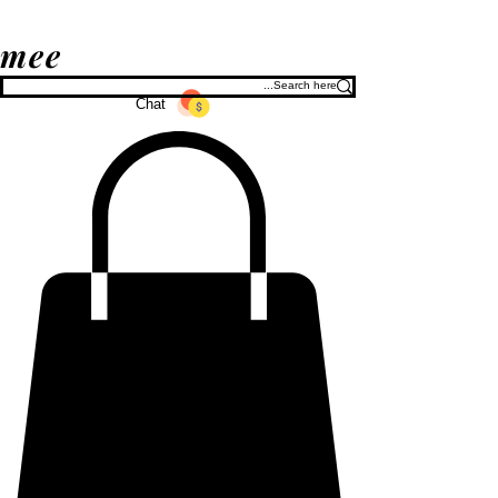
mee
Chat