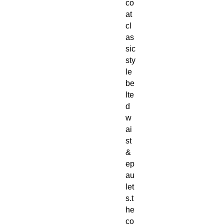
co
at
cl
as
sic
sty
le
be
lte
d
w
ai
st
&
ep
au
let
s.t
he
co