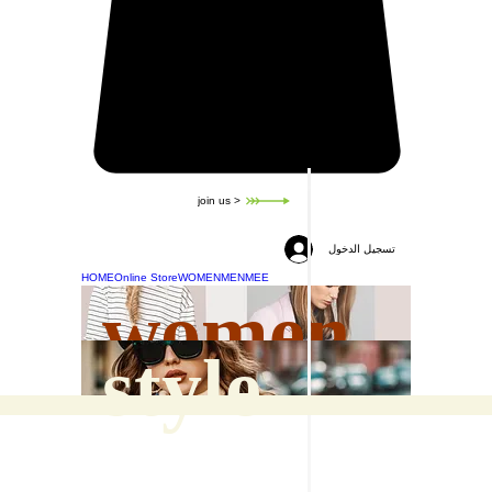
join us >
تسجيل الدخول
HOME
Online Store
WOMEN
MEN
MEE
women
style