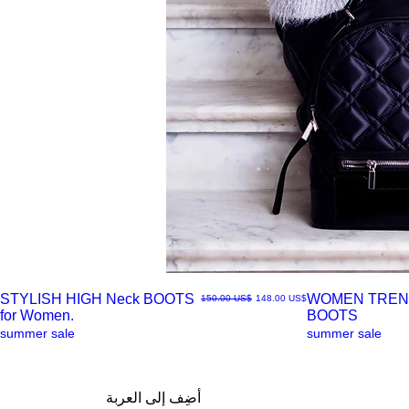
STYLISH HIGH Neck BOOTS
WOMEN TREN
سعر البيع
سعر عادي
‏148.00 US$
‏150.00 US$
for Women.
BOOTS
العرض
العرض
summer sale
summer sale
السريع
السريع
أضِف إلى العربة