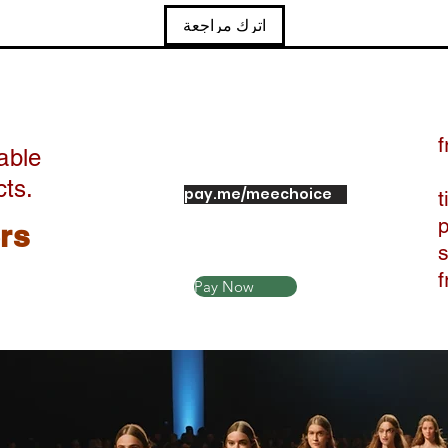
اترك مراجعة
f
able
cts.
pay.me/meechoice
t
ers
Pay Now