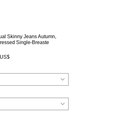
al Skinny Jeans Autumn,
tressed Single-Breaste
سعر
‏86.00 US
البيع