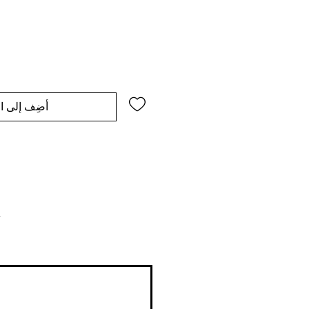
أضِف إلى ال