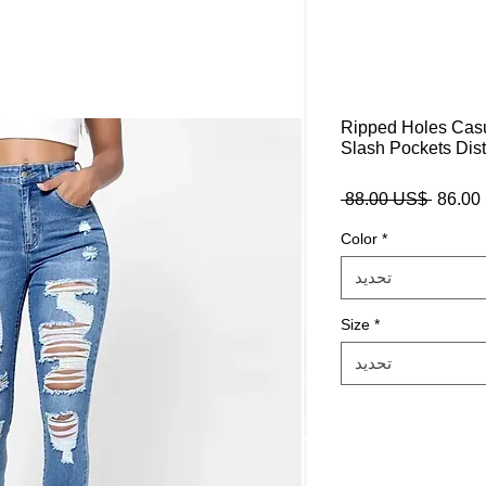
Ripped Holes Casu
Slash Pockets Dis
$
سعر
 ‏88.00 US$ 
عادي
Color
*
تحديد
Size
*
تحديد