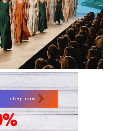
shop now
0%