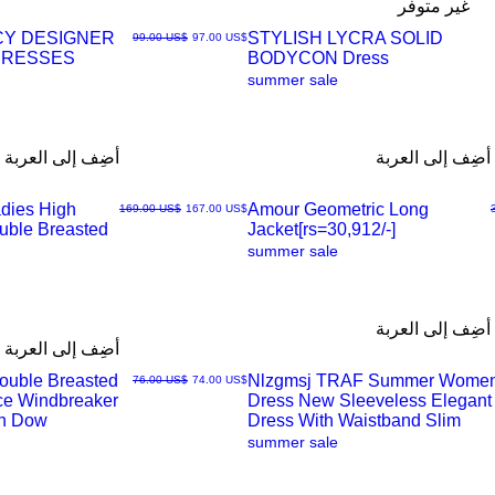
غير متوفر
CY DESIGNER
STYLISH LYCRA SOLID
سعر البيع
سعر عادي
‏97.00 US$
‏99.00 US$
DRESSES
BODYCON Dress
العرض
summer sale
السريع
أضِف إلى العربة
أضِف إلى العربة
dies High
Amour Geometric Long
سعر البيع
سعر عادي
‏167.00 US$
‏169.00 US$
ouble Breasted
Jacket[rs=30,912/-]
العرض
summer sale
السريع
أضِف إلى العربة
أضِف إلى العربة
Double Breasted
Nlzgmsj TRAF Summer Wome
سعر البيع
سعر عادي
‏74.00 US$
‏76.00 US$
ice Windbreaker
Dress New Sleeveless Elegant
العرض
rn Dow
Dress With Waistband Slim
summer sale
السريع