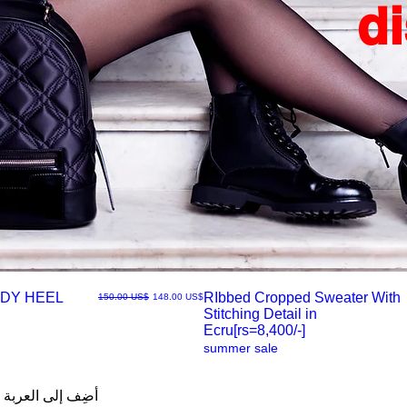
d
DY HEEL
RIbbed Cropped Sweater With
سعر البيع
سعر عادي
‏148.00 US$
‏150.00 US$
Stitching Detail in
العرض
Ecru[rs=8,400/-]
summer sale
السريع
أضِف إلى العربة