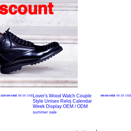
iscount
Lover's Wood Watch Couple
سعر البيع
سعر عادي
سعر البيع
سعر عادي
‏66.00 US$
‏68.00 US$
‏98.00 US$
‏100.00 US$
Style Unisex Reloj Calendar
العرض
Week Display OEM / ODM
summer sale
السريع