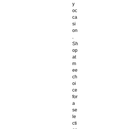
y 
oc
ca
si
on
. 
Sh
op 
at 
m
ee
ch
oi
ce 
for 
a 
se
le
cti