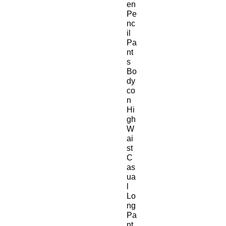
en
Pe
nc
il
Pa
nt
s
Bo
dy
co
n
Hi
gh
W
ai
st
C
as
ua
l
Lo
ng
Pa
nt