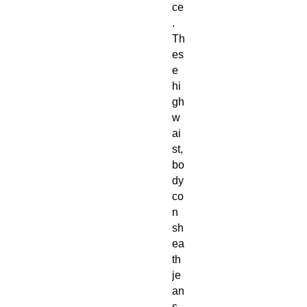
ce
. 
Th
es
e 
hi
gh 
w
ai
st, 
bo
dy
co
n 
sh
ea
th 
je
an
s 