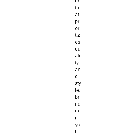
on 
th
at 
pri
ori
tiz
es 
qu
ali
ty 
an
d 
sty
le, 
bri
ng
in
g 
yo
u 