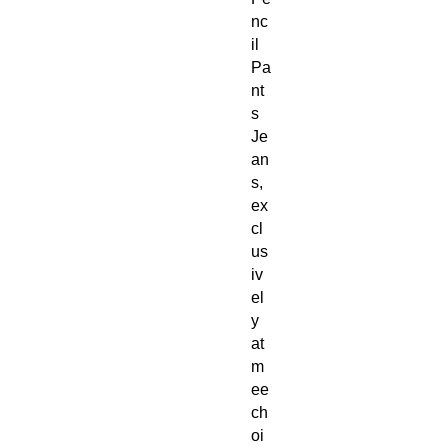
nc
il 
Pa
nt
s 
Je
an
s, 
ex
cl
us
iv
el
y 
at 
m
ee
ch
oi