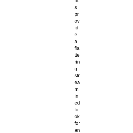
nt
s 
pr
ov
id
e 
a 
fla
tte
rin
g, 
str
ea
ml
in
ed 
lo
ok 
for 
an