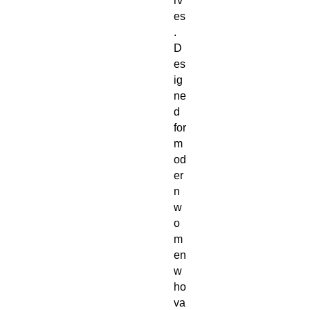
rv
es
. 
D
es
ig
ne
d 
for 
m
od
er
n 
w
o
m
en 
w
ho 
va