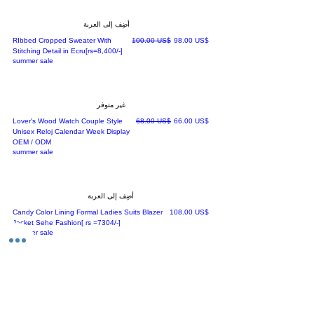
أضِف إلى العربة
سعر عادي
سعر البيع
RIbbed Cropped Sweater With
‏100.00 US$
‏98.00 US$
Stitching Detail in Ecru[rs=8,400/-]
summer sale
غير متوفر
سعر عادي
سعر البيع
Lover's Wood Watch Couple Style
‏68.00 US$
‏66.00 US$
Unisex Reloj Calendar Week Display
OEM / ODM
summer sale
أضِف إلى العربة
السعر
Candy Color Lining Formal Ladies Suits Blazer
‏108.00 US$
Jacket Sehe Fashion[ rs =7304/-]
summer sale
أضِف إلى العربة
سعر عادي
سعر البيع
STYLISH FANCY DESIGNER
‏99.00 US$
‏97.00 US$
POLYESTER DRESSES
summer sale