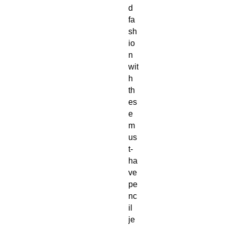
d 
fa
sh
io
n 
wit
h 
th
es
e 
m
us
t-
ha
ve 
pe
nc
il 
je