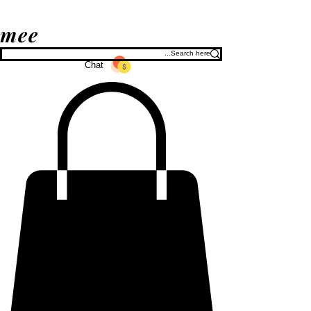
mee
Chat