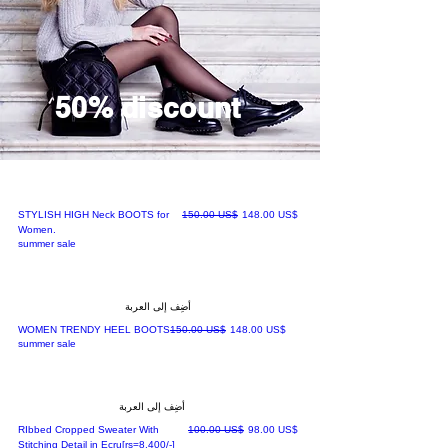
50% discount
سعر البيع
سعر عادي
‏148.00 US$
‏150.00 US$
STYLISH HIGH Neck BOOTS for
Women.
summer sale
أضِف إلى العربة
سعر البيع
سعر عادي
‏148.00 US$
‏150.00 US$
WOMEN TRENDY HEEL BOOTS
summer sale
أضِف إلى العربة
سعر البيع
سعر عادي
‏98.00 US$
‏100.00 US$
RIbbed Cropped Sweater With
Stitching Detail in Ecru[rs=8,400/-]