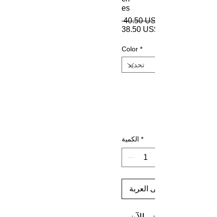
es
 ‏40.50 US$ 
‏38.50 US$
Color
*
*
الكمية
أضِف إلى العربة