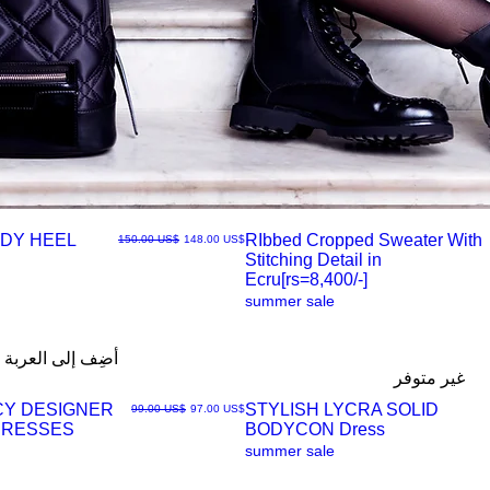
DY HEEL
RIbbed Cropped Sweater With
سعر البيع
سعر عادي
‏148.00 US$
‏150.00 US$
Stitching Detail in
العرض
Ecru[rs=8,400/-]
summer sale
السريع
أضِف إلى العربة
غير متوفر
CY DESIGNER
STYLISH LYCRA SOLID
سعر البيع
سعر عادي
‏97.00 US$
‏99.00 US$
DRESSES
BODYCON Dress
العرض
summer sale
السريع