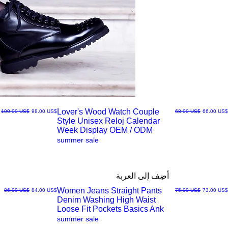
Lover's Wood Watch Couple
سعر البيع
سعر عادي
سعر البيع
سعر عادي
‏66.00 US$
‏68.00 US$
‏98.00 US$
‏100.00 US$
Style Unisex Reloj Calendar
العرض
Week Display OEM / ODM
summer sale
السريع
أضِف إلى العربة
Women Jeans Straight Pants
سعر البيع
سعر عادي
سعر البيع
سعر عادي
‏73.00 US$
‏75.00 US$
‏84.00 US$
‏86.00 US$
Denim Washing High Waist
العرض
Loose Fit Pockets Basics Ank
summer sale
السريع