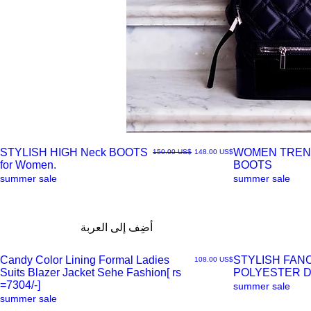
STYLISH HIGH Neck BOOTS
WOMEN TREN
سعر البيع
سعر عادي
‏148.00 US$
‏150.00 US$
for Women.
BOOTS
العرض
العرض
summer sale
summer sale
السريع
السريع
أضِف إلى العربة
Candy Color Lining Formal Ladies
STYLISH FAN
السعر
‏108.00 US$
Suits Blazer Jacket Sehe Fashion[ rs
POLYESTER 
العرض
العرض
=7304/-]
summer sale
summer sale
السريع
السريع