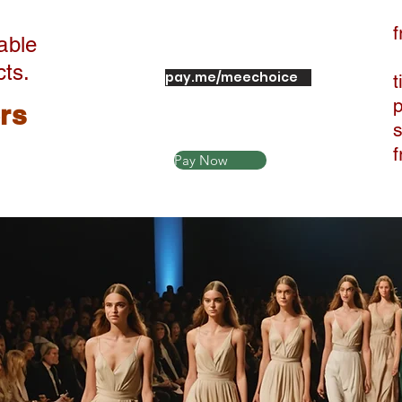
f
able
cts.
pay.me/meechoice
t
ers
Pay Now