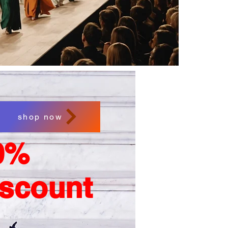
shop now
0%
iscount