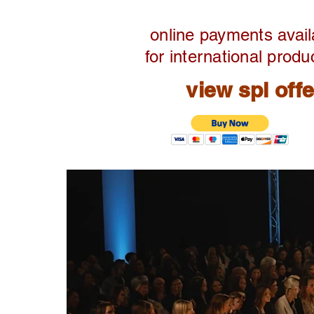
online payments avail
for international produ
view spl off