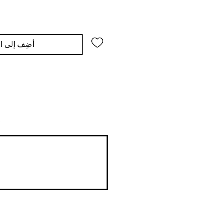
أضِف إلى ال