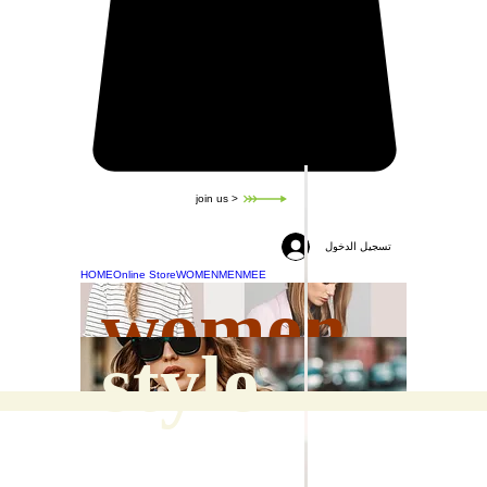
join us >
تسجيل الدخول
HOME
Online Store
WOMEN
MEN
MEE
women
style