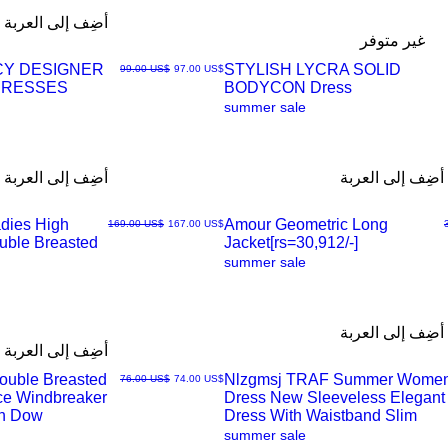
أضِف إلى العربة
غير متوفر
CY DESIGNER
STYLISH LYCRA SOLID
سعر البيع
سعر عادي
‏97.00 US$
‏99.00 US$
DRESSES
BODYCON Dress
العرض
summer sale
السريع
أضِف إلى العربة
أضِف إلى العربة
dies High
Amour Geometric Long
سعر البيع
سعر عادي
‏167.00 US$
‏169.00 US$
ouble Breasted
Jacket[rs=30,912/-]
العرض
summer sale
السريع
أضِف إلى العربة
أضِف إلى العربة
Double Breasted
Nlzgmsj TRAF Summer Wome
سعر البيع
سعر عادي
‏74.00 US$
‏76.00 US$
ice Windbreaker
Dress New Sleeveless Elegant
العرض
rn Dow
Dress With Waistband Slim
summer sale
السريع