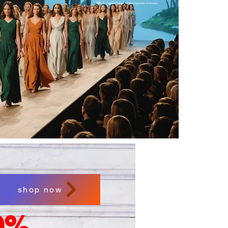
shop now
0%