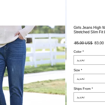
Girls Jeans High 
Stretched Slim Fit
$
سعر
 ‏85.00 US$ 
عادي
Color
*
تحديد
Size
*
تحديد
Ships From
*
تحديد