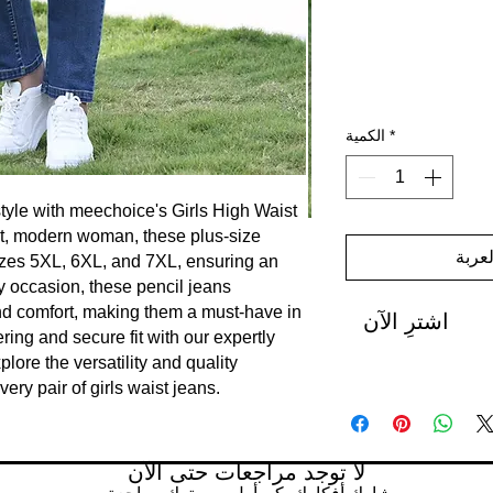
*
الكمية
tyle with meechoice's Girls High Waist 
nt, modern woman, these plus-size 
عربة
 sizes 5XL, 6XL, and 7XL, ensuring an 
ny occasion, these pencil jeans 
d comfort, making them a must-have in 
اشترِ الآن
ing and secure fit with our expertly 
lore the versatility and quality 
ry pair of girls waist jeans.
لا توجد مراجعات حتى الآن