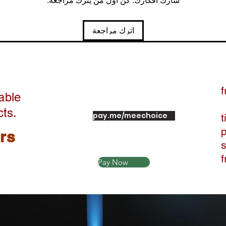
شارك أفكارك. كن أول من يترك مراجعة.
اترك مراجعة
f
able
cts.
pay.me/meechoice
t
ers
Pay Now