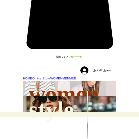
join us >
تسجيل الدخول
HOME
Online Store
WOMEN
MEN
MEE
women
style