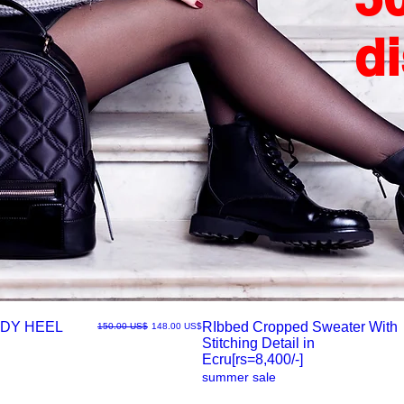
d
DY HEEL
RIbbed Cropped Sweater With
سعر البيع
سعر عادي
‏148.00 US$
‏150.00 US$
Stitching Detail in
العرض
Ecru[rs=8,400/-]
summer sale
السريع