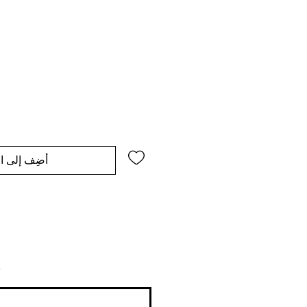
أضِف إلى ال