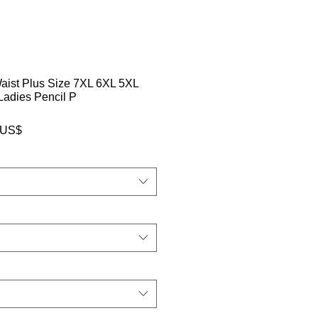
Waist Plus Size 7XL 6XL 5XL
 Ladies Pencil P
سعر
‏83.00 US
البيع