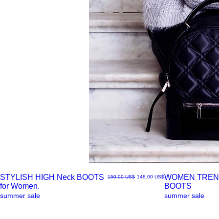
STYLISH HIGH Neck BOOTS
WOMEN TREN
سعر البيع
سعر عادي
‏148.00 US$
‏150.00 US$
for Women.
BOOTS
العرض
العرض
summer sale
summer sale
السريع
السريع