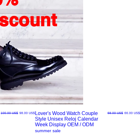
iscount
Lover's Wood Watch Couple
سعر البيع
سعر عادي
سعر البيع
سعر عادي
‏66.00 US$
‏68.00 US$
‏98.00 US$
‏100.00 US$
Style Unisex Reloj Calendar
العرض
Week Display OEM / ODM
summer sale
السريع