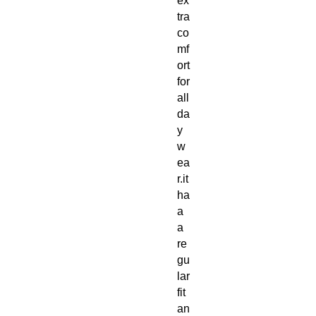
ex
tra
co
mf
ort
for
all
da
y
w
ea
r.it
ha
a
a
re
gu
lar
fit
an