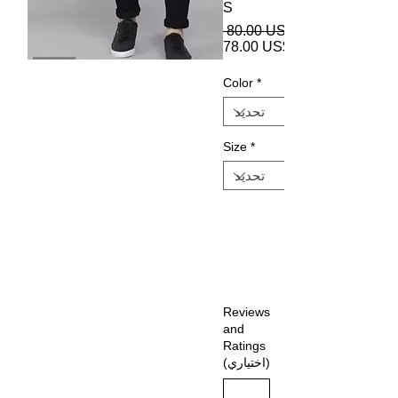
S
 ‏80.00 US$ 
‏78.00 US$
Color
*
Size
*
Reviews
and
Ratings
(اختياري)