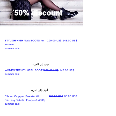
50% discount
سعر البيع
سعر عادي
‏148.00 US$
‏150.00 US$
STYLISH HIGH Neck BOOTS for
Women.
summer sale
أضِف إلى العربة
سعر البيع
سعر عادي
‏148.00 US$
‏150.00 US$
WOMEN TRENDY HEEL BOOTS
summer sale
أضِف إلى العربة
سعر البيع
سعر عادي
‏98.00 US$
‏100.00 US$
RIbbed Cropped Sweater With
Stitching Detail in Ecru[rs=8,400/-]
summer sale