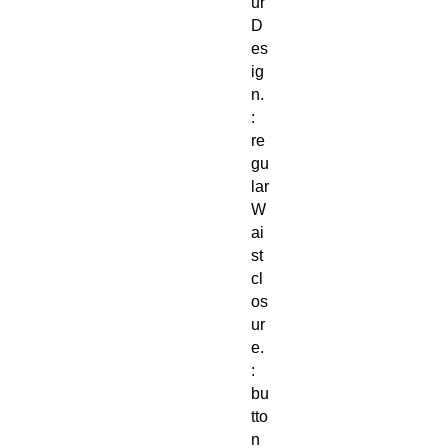
ur
D
es
ig
n.
:
re
gu
lar
W
ai
st
cl
os
ur
e.
:
bu
tto
n