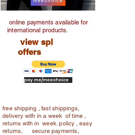
meechoice
h
in
the
online payments available for
we
international products.
ek,
fre
view spl
e
offers
re
ve
rs
e
pic
pay.me/meechoice
k
up,
full
ref
free shipping , fast shippings,
un
delivery with in a week of time ,
d.c
returns with in week. policy , easy
od
returns, secure payments,
in