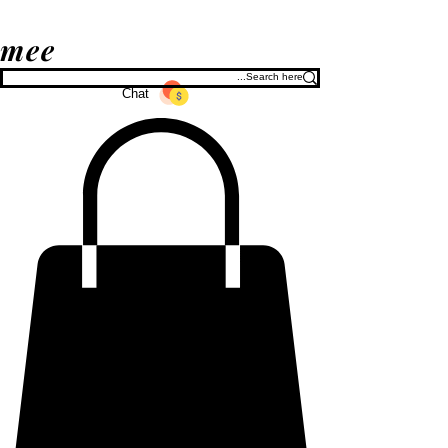
mee
Chat