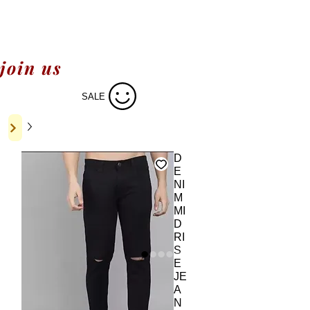
join us
SALE
D
E
NI
M
MI
D
RI
S
E
JE
A
N