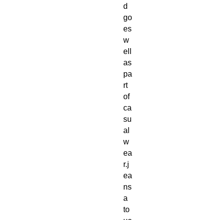
d
go
es
w
ell
as
pa
rt
of
ca
su
al
w
ea
r.j
ea
ns
a
to