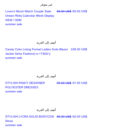
غير متوفر
سعر البيع
سعر عادي
‏66.00 US$
‏68.00 US$
Lover's Wood Watch Couple Style
Unisex Reloj Calendar Week Display
OEM / ODM
summer sale
أضِف إلى العربة
السعر
‏108.00 US$
Candy Color Lining Formal Ladies Suits Blazer
Jacket Sehe Fashion[ rs =7304/-]
summer sale
أضِف إلى العربة
سعر البيع
سعر عادي
‏97.00 US$
‏99.00 US$
STYLISH FANCY DESIGNER
POLYESTER DRESSES
summer sale
أضِف إلى العربة
سعر البيع
سعر عادي
‏84.00 US$
‏86.00 US$
STYLISH LYCRA SOLID BODYCON
Dress
summer sale