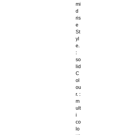
mi
d
ris
e
St
yl
e.
:
so
lid
C
ol
ou
r. :
m
ult
i
co
lo