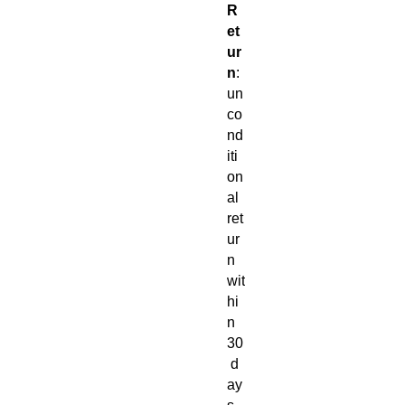
R
et
ur
n
:
un
co
nd
iti
on
al
ret
ur
n
wit
hi
n
30
d
ay