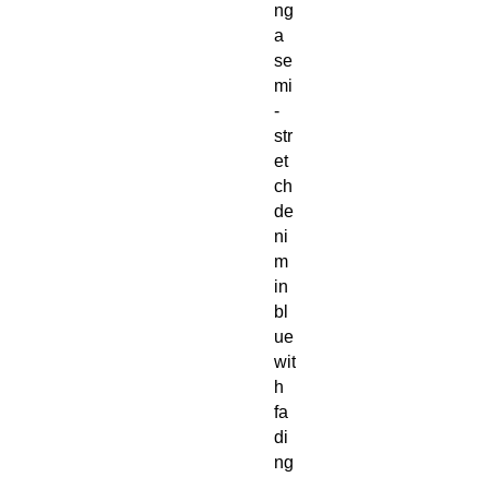
ng
a
se
mi
-
str
et
ch
de
ni
m
in
bl
ue
wit
h
fa
di
ng
,