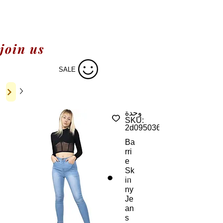
join us
SALE
وحدة
SKU:
2d095036
Ba
rri
e
Sk
in
ny
Je
an
s