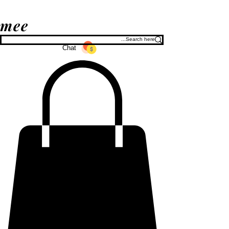
mee
Chat