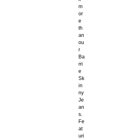
m
or
e
th
an
ou
r
Ba
rri
e
Sk
in
ny
Je
an
s.
Fe
at
uri