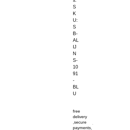
s.
S
K
U:
S
B-
AL
IJ
N
S-
10
91
-
BL
U
free
delivery
,secure
payments,