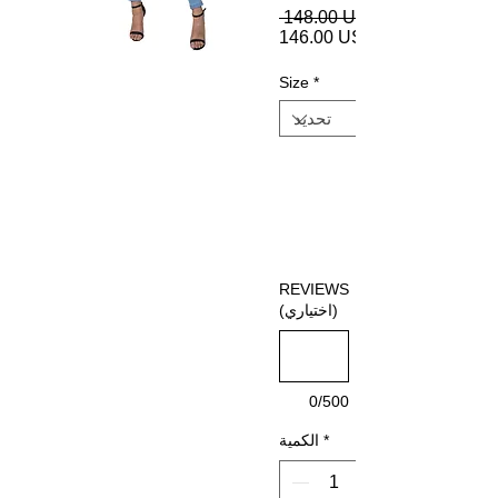
 ‏148.00 US$ 
‏146.00 US$
Size
*
REVIEWS
(اختياري)
0/500
*
الكمية