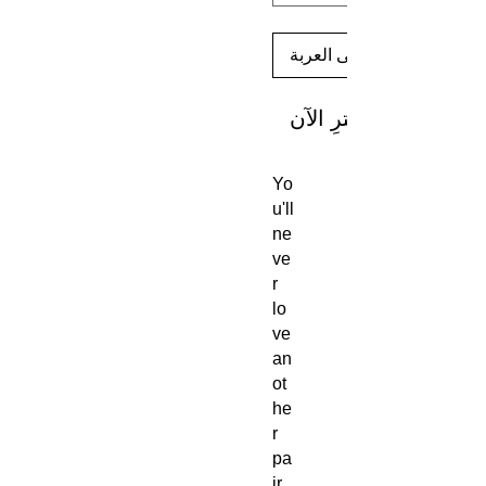
أضِف إلى العربة
اشترِ الآن
Yo
u'll
ne
ve
r
lo
ve
an
ot
he
r
pa
ir