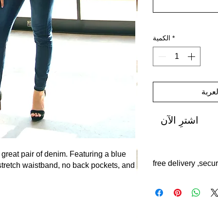
*
الكمية
عربة
اشترِ الآن
great pair of denim. Featuring a blue
free delivery ,secu
, stretch waistband, no back pockets, and