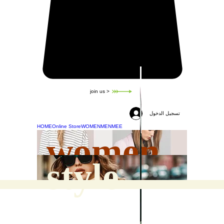
join us >
تسجيل الدخول
HOME
Online Store
WOMEN
MEN
MEE
women
style