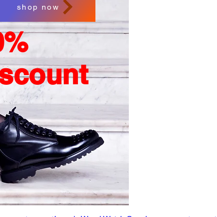
shop now
0%
iscount