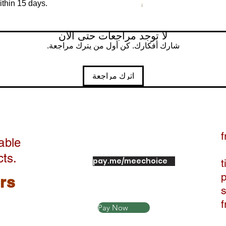
ithin 15 days.
لا توجد مراجعات حتى الآن
شارك أفكارك. كن أول من يترك مراجعة.
اترك مراجعة
f
able
cts.
pay.me/meechoice
t
ers
Pay Now