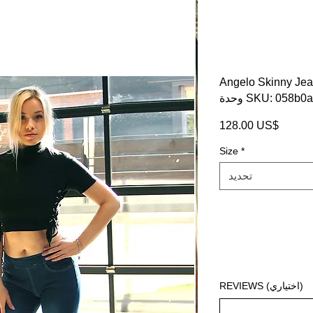
Angelo Skinny Je
ة SKU: 058b0aa2
السعر
‏128.00 US$
Size
*
تحديد
REVIEWS (اختياري)