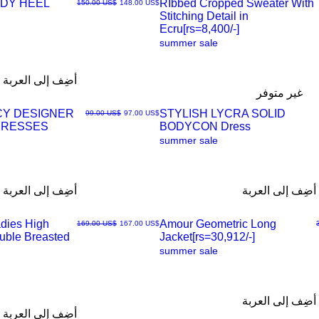
DY HEEL
RIbbed Cropped Sweater With
سعر البيع
سعر عادي
‏148.00 US$
‏150.00 US$
Stitching Detail in
العرض
Ecru[rs=8,400/-]
summer sale
السريع
أضِف إلى العربة
غير متوفر
CY DESIGNER
STYLISH LYCRA SOLID
سعر البيع
سعر عادي
‏97.00 US$
‏99.00 US$
DRESSES
BODYCON Dress
العرض
summer sale
السريع
أضِف إلى العربة
أضِف إلى العربة
dies High
Amour Geometric Long
سعر البيع
سعر عادي
‏167.00 US$
‏169.00 US$
ouble Breasted
Jacket[rs=30,912/-]
العرض
summer sale
السريع
أضِف إلى العربة
أضِف إلى العربة