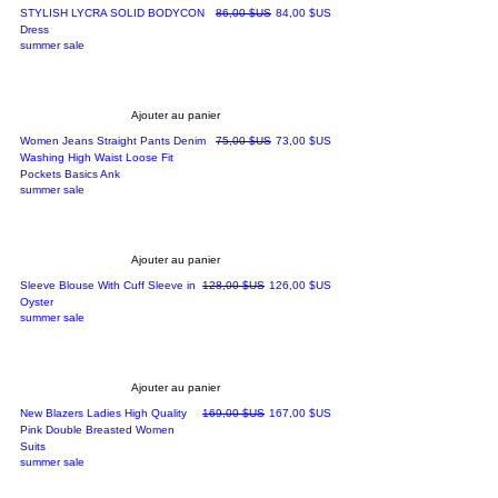
Prix original
Prix promotionnel
STYLISH LYCRA SOLID BODYCON
86,00 $US
84,00 $US
Dress
summer sale
Ajouter au panier
Prix original
Prix promotionnel
Women Jeans Straight Pants Denim
75,00 $US
73,00 $US
Washing High Waist Loose Fit
Pockets Basics Ank
summer sale
Ajouter au panier
Prix original
Prix promotionnel
Sleeve Blouse With Cuff Sleeve in
128,00 $US
126,00 $US
Oyster
summer sale
Ajouter au panier
Prix original
Prix promotionnel
New Blazers Ladies High Quality
169,00 $US
167,00 $US
Pink Double Breasted Women
Suits
summer sale