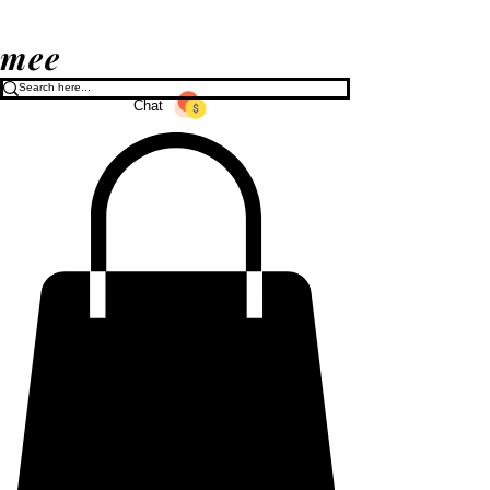
mee
Chat