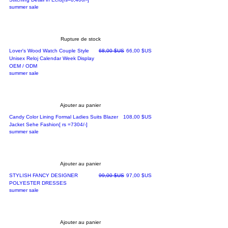
summer sale
Rupture de stock
Prix original
Prix promotionnel
Lover's Wood Watch Couple Style
68,00 $US
66,00 $US
Unisex Reloj Calendar Week Display
OEM / ODM
summer sale
Ajouter au panier
Prix
Candy Color Lining Formal Ladies Suits Blazer
108,00 $US
Jacket Sehe Fashion[ rs =7304/-]
summer sale
Ajouter au panier
Prix original
Prix promotionnel
STYLISH FANCY DESIGNER
99,00 $US
97,00 $US
POLYESTER DRESSES
summer sale
Ajouter au panier