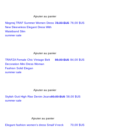
Ajouter au panier
Prix original
Prix promotionnel
Nlzgmsj TRAF Summer Women Dress
78,00 $US
76,00 $US
New Sleeveless Elegant Dress With
Waistband Slim
summer sale
Ajouter au panier
Prix original
Prix promotionnel
TRAFZA Female Chic Vintage Belt
86,00 $US
84,00 $US
Decoration Mini Dress Woman
Fashion Solid Elegan
summer sale
Ajouter au panier
Prix original
Prix promotionnel
Stylish Guti High Rise Denim Jeans
60,00 $US
58,00 $US
summer sale
Ajouter au panier
Prix
Elegant fashion women's dress Small V-neck
70,00 $US