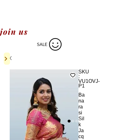
join us
SALE
SKU
:
VU1OVJ-
P1
Ba
na
ra
si
Sil
k
Ja
cq