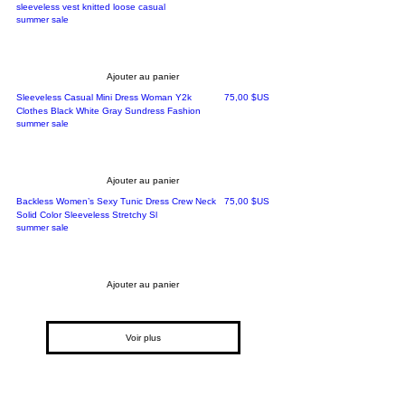
sleeveless vest knitted loose casual
summer sale
Ajouter au panier
Prix
Sleeveless Casual Mini Dress Woman Y2k
75,00 $US
Clothes Black White Gray Sundress Fashion
summer sale
Ajouter au panier
Prix
Backless Women’s Sexy Tunic Dress Crew Neck
75,00 $US
Solid Color Sleeveless Stretchy Sl
summer sale
Ajouter au panier
Voir plus