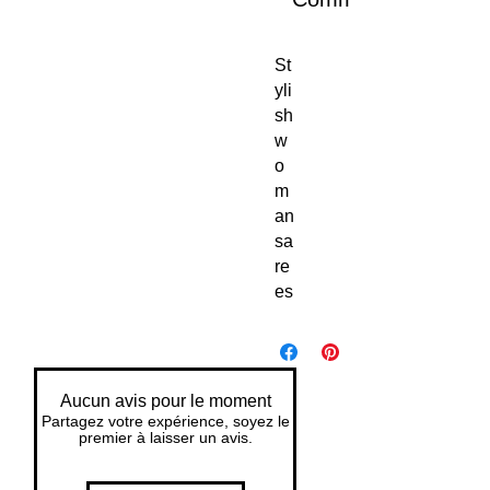
St
yli
sh 
w
o
m
an 
sa
re
es 
Aucun avis pour le moment
Partagez votre expérience, soyez le
premier à laisser un avis.