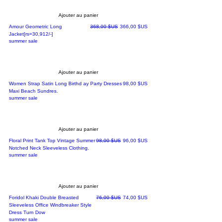
Ajouter au panier
Prix original
Prix promotionnel
Amour Geometric Long
368,00 $US
366,00 $US
Jacket[rs=30,912/-]
summer sale
Ajouter au panier
Prix
Women Strap Satin Long Birthd ay Party Dresses
98,00 $US
Maxi Beach Sundres.
summer sale
Ajouter au panier
Prix original
Prix promotionnel
Floral Print Tank Top Vintage Summer
98,00 $US
96,00 $US
Notched Neck Sleeveless Clothing.
summer sale
Ajouter au panier
Prix original
Prix promotionnel
Foridol Khaki Double Breasted
76,00 $US
74,00 $US
Sleeveless Office Windbreaker Style
Dress Turn Dow
summer sale