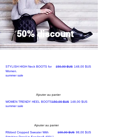
50% discount
Prix original
Prix promotionnel
STYLISH HIGH Neck BOOTS for
150,00 $US
148,00 $US
Women.
summer sale
Ajouter au panier
Prix original
Prix promotionnel
WOMEN TRENDY HEEL BOOTS
150,00 $US
148,00 $US
summer sale
Ajouter au panier
Prix original
Prix promotionnel
RIbbed Cropped Sweater With
100,00 $US
98,00 $US
Stitching Detail in Ecru[rs=8,400/-]