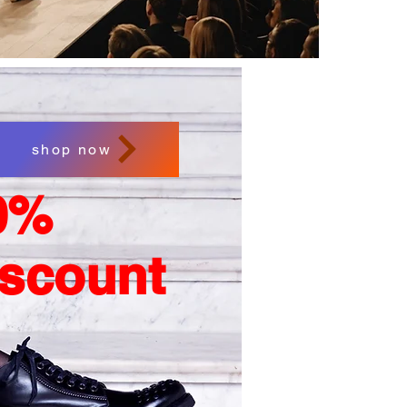
shop now
0%
iscount