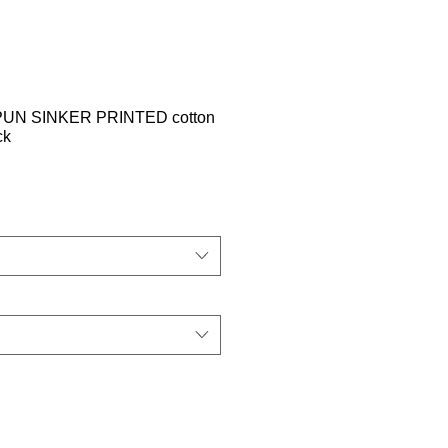
SPUN SINKER PRINTED cotton
ck
מחי
מבצ