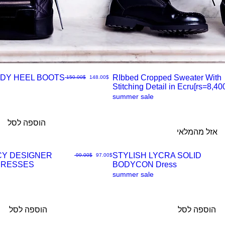
DY HEEL BOOTS
RIbbed Cropped Sweater With
מחיר מבצע
מחיר רגיל
‏148.00 ‏$
‏150.00 ‏$
Stitching Detail in Ecru[rs=8,400
תצוגה
summer sale
מהירה
הוספה לסל
אזל מהמלאי
CY DESIGNER
STYLISH LYCRA SOLID
מחיר מבצע
מחיר רגיל
‏97.00 ‏$
‏99.00 ‏$
DRESSES
BODYCON Dress
תצוגה
summer sale
מהירה
הוספה לסל
הוספה לסל