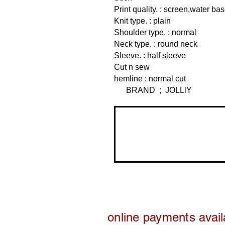
Print quality. : screen,water ba
Knit type. : plain
Shoulder type. : normal
Neck type. : round neck
Sleeve. : half sleeve
Cut n sew
hemline 
BRAND ; JOLLlY
online payments avail