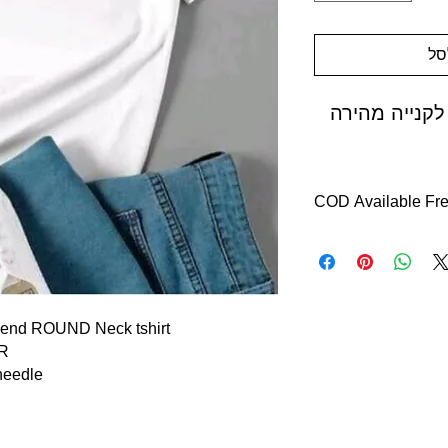
סל
לקנייה מהירה
COD Available Free
Delivery with in 7 d
Return with in 7 days
Easy returns free rev
india.
blend ROUND Neck tshirt
OFFERS :
ER
Enjoy shopping insur
 needle