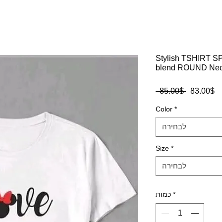
Stylish TSHIRT 
blend ROUND Ne
ר
מחיר
‏83.00 ‏$
 ‏85.00 ‏$ 
ע
רגיל
Color
*
לבחירה
Size
*
לבחירה
*
כמות