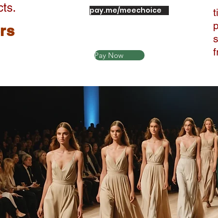
cts.
pay.me/meechoice
t
ers
Pay Now