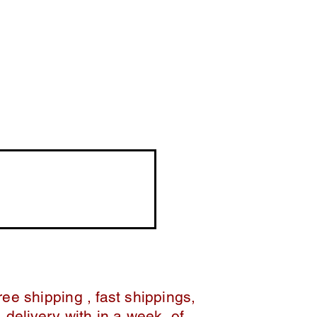
ree shipping , fast shippings,
delivery with in a week of