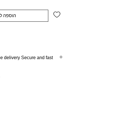
הוספה ל
 delivery Secure and fast
ays
 of delivery
erse pick up full refund.cod in
ance / SPL gifts