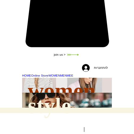
join us >
להתחברות
HOME
Online Store
WOMEN
MEN
MEE
women
style