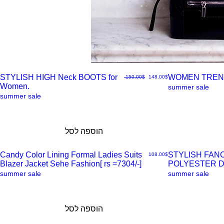
STYLISH HIGH Neck BOOTS for
WOMEN TREN
מחיר מבצע
מחיר רגיל
‏148.00 ‏$
‏150.00 ‏$
Women.
תצוגה
תצוגה
summer sale
summer sale
מהירה
מהירה
הוספה לסל
Candy Color Lining Formal Ladies Suits
STYLISH FAN
מחיר
‏108.00 ‏$
Blazer Jacket Sehe Fashion[ rs =7304/-]
POLYESTER 
תצוגה
תצוגה
summer sale
summer sale
מהירה
מהירה
הוספה לסל