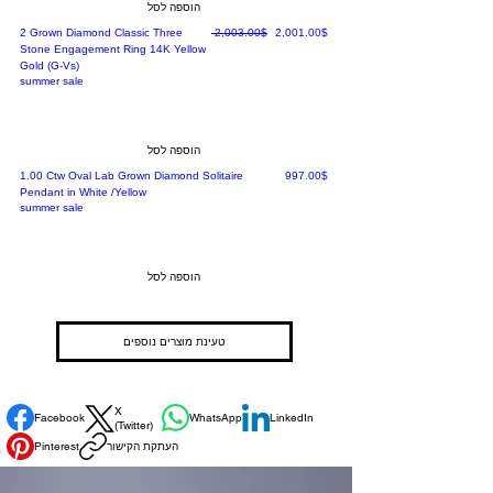
הוספה לסל
מחיר מבצע
מחיר רגיל
‏2,001.00 ‏$
‏2,003.00 ‏$
2 Grown Diamond Classic Three
Stone Engagement Ring 14K Yellow
Gold (G-Vs)
summer sale
הוספה לסל
מחיר
‏997.00 ‏$
1.00 Ctw Oval Lab Grown Diamond Solitaire
Pendant in White /Yellow
summer sale
הוספה לסל
טעינת מוצרים נוספים
X
Facebook
WhatsApp
LinkedIn
(Twitter)
העתקת הקישור
Pinterest