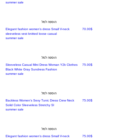
summer sale
הוספה לסל
מחיר
‏70.00 ‏$
Elegant fashion women's dress Small V-neck
sleeveless vest knitted loose casual
summer sale
הוספה לסל
מחיר
‏75.00 ‏$
Sleeveless Casual Mini Dress Woman Y2k Clothes
Black White Gray Sundress Fashion
summer sale
הוספה לסל
מחיר
‏75.00 ‏$
Backless Women’s Sexy Tunic Dress Crew Neck
Solid Color Sleeveless Stretchy Sl
summer sale
הוספה לסל
מחיר
‏75.00 ‏$
Elegant fashion women's dress Small V-neck