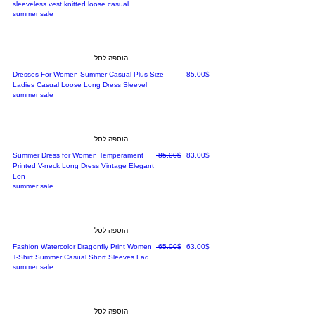
sleeveless vest knitted loose casual
summer sale
הוספה לסל
מחיר
‏85.00 ‏$
Dresses For Women Summer Casual Plus Size
Ladies Casual Loose Long Dress Sleevel
summer sale
הוספה לסל
מחיר מבצע
מחיר רגיל
‏83.00 ‏$
‏85.00 ‏$
Summer Dress for Women Temperament
Printed V-neck Long Dress Vintage Elegant
Lon
summer sale
הוספה לסל
מחיר מבצע
מחיר רגיל
‏63.00 ‏$
‏65.00 ‏$
Fashion Watercolor Dragonfly Print Women
T-Shirt Summer Casual Short Sleeves Lad
summer sale
הוספה לסל