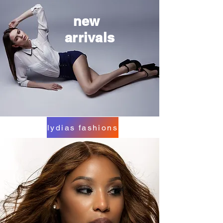
new
arrivals
lydias fashions