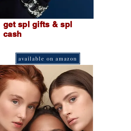
get spl gifts & spl
cash
available 0n amazon