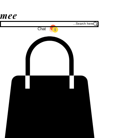
mee
Chat